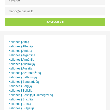
UŽSISAKYTI
Kelionės į Airiją
Kelionės į Albaniją
Kelionės į Andorą
Kelionės į Argentiną
Kelionės į Armėniją
Kelionės į Australiją
Kelionės į Austriją
Kelionės į Azerbaidžaną
Kelionės į Baltarusiją
Kelionės į Bangladešą
Kelionės į Belgiją
Kelionės į Boliviją
Kelionės į Bosniją ir Hercegoviną
Kelionės į Braziliją
Kelionės į Brestą
Kelionės į Bulgariją