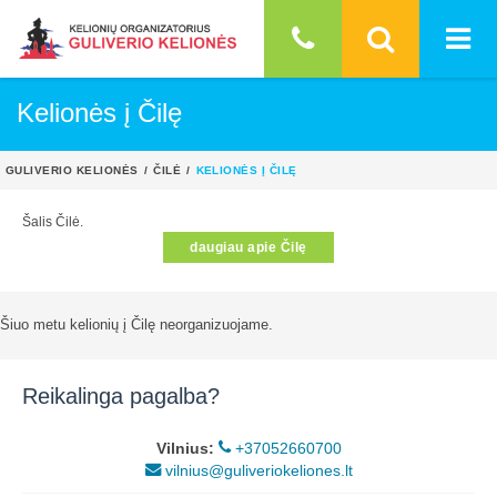
Kelionės į Čilę
GULIVERIO KELIONĖS
ČILĖ
KELIONĖS Į ČILĘ
Šalis Čilė.
daugiau apie Čilę
Šiuo metu kelionių į Čilę neorganizuojame.
Reikalinga pagalba?
Vilnius:
+37052660700
vilnius@guliveriokeliones.lt