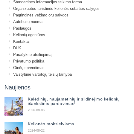
Standartinės informacijos teikimo forma
Organizuotos turistinės kelionės sutarties sąlygos
Pagrindinės vežimo oru sąlygos
Autobusų nuoma
Paslaugos
Kelionių agentūros
Kontaktai
DUK
Parašykite atsiliepimą
Privatumo politika
Ginčų sprendimas
Valstybinė vartotojų teisių tarnyba
Naujienos
Kalėdinių, naujametinių ir slidinėjimo kelionių
išankstinis pardavimas!
2026-08-06
Kelionės moksleiviams
2024-08-22