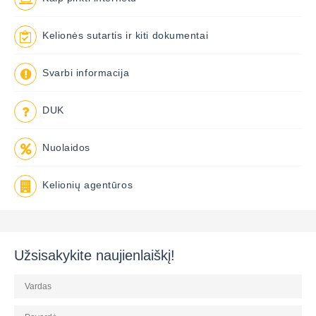
Kelionės sutartis ir kiti dokumentai
Svarbi informacija
DUK
Nuolaidos
Kelionių agentūros
Užsisakykite naujienlaiškį!