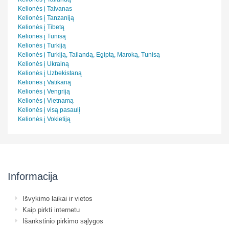
Kelionės į Taivanas
Kelionės į Tanzaniją
Kelionės į Tibetą
Kelionės į Tunisą
Kelionės į Turkiją
Kelionės į Turkiją, Tailandą, Egiptą, Maroką, Tunisą
Kelionės į Ukrainą
Kelionės į Uzbekistaną
Kelionės į Vatikaną
Kelionės į Vengriją
Kelionės į Vietnamą
Kelionės į visą pasaulį
Kelionės į Vokietiją
Informacija
Išvykimo laikai ir vietos
Kaip pirkti internetu
Išankstinio pirkimo sąlygos