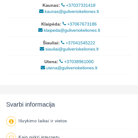
Kaunas:
+37037331418
kaunas@guliveriokeliones.lt
Klaipėda:
+37067673186
klaipeda@guliveriokeliones.lt
Šiauliai:
+37041545222
siauliai@guliveriokeliones.lt
Utena:
+37038961000
utena@guliveriokeliones.lt
Svarbi informacija
Išvykimo laikai ir vietos
Kaip pirkti internetu