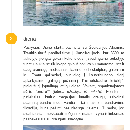
2
diena
Pusryčiai. Diena skirta pažinčiai su Šveicarijos Alpėmis.
Traukinuku** pasikelsime į Jungfraujoch
, kur 3500 m
aukštyje įrengta geležinkelio stotis. Įspūdingame aukštyje
turistų laukia ne tik kvapą gniaužianti kalnų panorama, bet ir
daug pramogų: restoranas, kavinė, ledo skulptūrų galerija ir
kt. Esant galimybei, nusileidę į Lauterbruneno slėnį
aplankysime galingą požeminį
Trumelsbacho krioklį*
,
pralaužusį įspūdingą kelią uolose. Vakare, organizuojamas
sūrio fondiu**
(būtina užsakyti iš anksto)
. Fondiu –
patiekalas, kuriuo mėgaujasi būrelis draugų, sąlyginai
suartintų bendro indo. Fondiu – tai maisto ir bendravimo
filosofija, kurią pažinti nesudėtinga visiems. Ji moko, jog
svarbiausia – neskubėti, mėgautis maistu, vynu ir linksmais
pašnekesiais su draugais. Nakvynė.