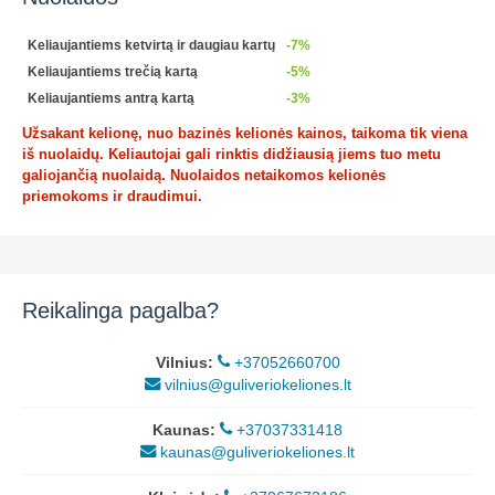
Keliaujantiems ketvirtą ir daugiau kartų
-7%
Keliaujantiems trečią kartą
-5%
Keliaujantiems antrą kartą
-3%
Užsakant kelionę, nuo bazinės kelionės kainos, taikoma tik viena
iš nuolaidų. Keliautojai gali rinktis didžiausią jiems tuo metu
galiojančią nuolaidą. Nuolaidos netaikomos kelionės
priemokoms ir draudimui.
Reikalinga pagalba?
Vilnius:
+37052660700
vilnius@guliveriokeliones.lt
Kaunas:
+37037331418
kaunas@guliveriokeliones.lt