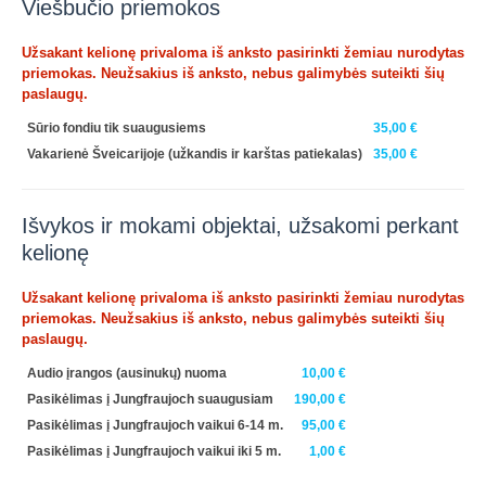
Viešbučio priemokos
Užsakant kelionę privaloma iš anksto pasirinkti žemiau nurodytas
priemokas. Neužsakius iš anksto, nebus galimybės suteikti šių
paslaugų.
Sūrio fondiu tik suaugusiems
35,00 €
Vakarienė Šveicarijoje (užkandis ir karštas patiekalas)
35,00 €
Išvykos ir mokami objektai, užsakomi perkant
kelionę
Užsakant kelionę privaloma iš anksto pasirinkti žemiau nurodytas
priemokas. Neužsakius iš anksto, nebus galimybės suteikti šių
paslaugų.
Audio įrangos (ausinukų) nuoma
10,00 €
Pasikėlimas į Jungfraujoch suaugusiam
190,00 €
Pasikėlimas į Jungfraujoch vaikui 6-14 m.
95,00 €
Pasikėlimas į Jungfraujoch vaikui iki 5 m.
1,00 €