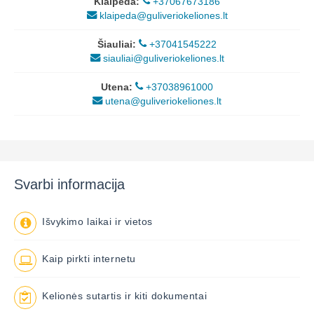
Klaipėda:
+37067673186
klaipeda@guliveriokeliones.lt
Šiauliai:
+37041545222
siauliai@guliveriokeliones.lt
Utena:
+37038961000
utena@guliveriokeliones.lt
Svarbi informacija
Išvykimo laikai ir vietos
Kaip pirkti internetu
Kelionės sutartis ir kiti dokumentai