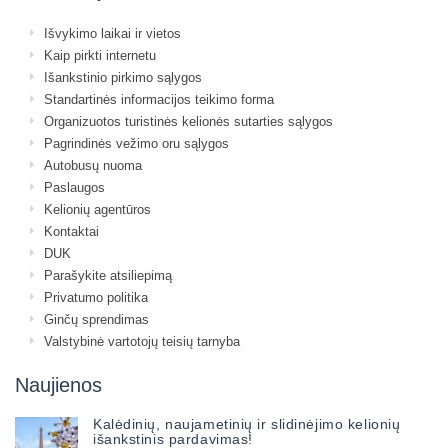
Išvykimo laikai ir vietos
Kaip pirkti internetu
Išankstinio pirkimo sąlygos
Standartinės informacijos teikimo forma
Organizuotos turistinės kelionės sutarties sąlygos
Pagrindinės vežimo oru sąlygos
Autobusų nuoma
Paslaugos
Kelionių agentūros
Kontaktai
DUK
Parašykite atsiliepimą
Privatumo politika
Ginčų sprendimas
Valstybinė vartotojų teisių tarnyba
Naujienos
Kalėdinių, naujametinių ir slidinėjimo kelionių
išankstinis pardavimas!