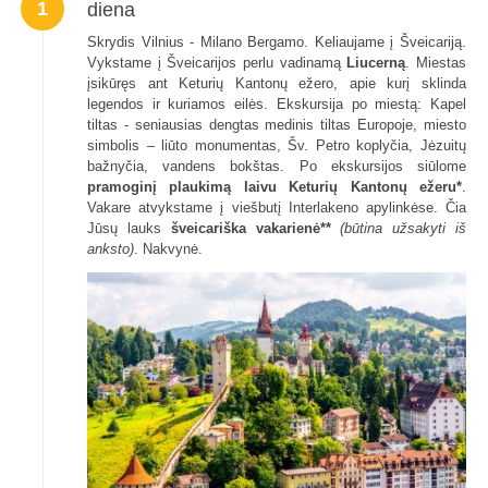
1
diena
Skrydis Vilnius - Milano Bergamo. Keliaujame į Šveicariją.
Vykstame į Šveicarijos perlu vadinamą
Liucerną
. Miestas
įsikūręs ant Keturių Kantonų ežero, apie kurį sklinda
legendos ir kuriamos eilės. Ekskursija po miestą: Kapel
tiltas - seniausias dengtas medinis tiltas Europoje, miesto
simbolis – liūto monumentas, Šv. Petro koplyčia, Jėzuitų
bažnyčia, vandens bokštas. Po ekskursijos siūlome
pramoginį plaukimą laivu Keturių Kantonų ežeru*
.
Vakare atvykstame į viešbutį Interlakeno apylinkėse. Čia
Jūsų lauks
šveicariška vakarienė**
(būtina užsakyti iš
anksto)
. Nakvynė.