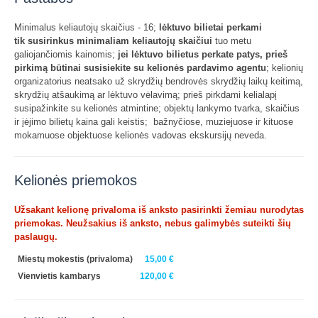
Minimalus keliautojų skaičius - 16;
lėktuvo bilietai perkami
tik susirinkus minimaliam keliautojų skaičiui
tuo metu
galiojančiomis kainomis;
jei lėktuvo bilietus perkate patys, prieš
pirkimą būtinai susisiekite su kelionės pardavimo agentu
; kelionių
organizatorius neatsako už skrydžių bendrovės skrydžių laikų keitimą,
skrydžių atšaukimą ar lėktuvo vėlavimą; prieš pirkdami kelialapį
susipažinkite su kelionės atmintine; objektų lankymo tvarka, skaičius
ir įėjimo bilietų kaina gali keistis; bažnyčiose, muziejuose ir kituose
mokamuose objektuose kelionės vadovas ekskursijų neveda.
Kelionės priemokos
Užsakant kelionę privaloma iš anksto pasirinkti žemiau nurodytas
priemokas. Neužsakius iš anksto, nebus galimybės suteikti šių
paslaugų.
Miestų mokestis
(privaloma)
15,00 €
Vienvietis kambarys
120,00 €