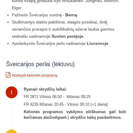
kurios kvapą gniaužia trys viršukalnės: Jungfrau, Mionch,
Eiger
Pažinsite Šveicarijos sostinę -
Berną
Stulbinantys statūs pakilimai, staigūs posūkiai, širdį
veriančios prarajos ir aukštikalnių ežerai laukia gamtos
stebuklu vadinamoje
Susten perėjoje
Apsilankysite Šveicarijos perlu vadinamoje
Liucernoje
Šveicarijos perlai (lėktuvu)
Atsisiųsti kelionės programą
Ryanair skrydžių laikai:
!
FR 2871 Vilnius 06:50 - Milanas 08:25
FR 4235 Milanas 20:45 - Vilnius 00:10 (+1 diena)
Kelionės programos vykdymo eiliškumas gali būti
keičiamas atsižvelgiant į skrydžio laikų pasikeitimus.