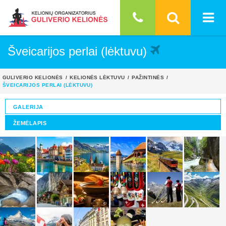
Šveicarijos perlai (lėktuvu)
GULIVERIO KELIONĖS
KELIONĖS LĖKTUVU
PAŽINTINĖS
ŠVEICARIJOS PERLAI (LĖKTUVU)
GALERIJA
ŽEMĖLAPIS