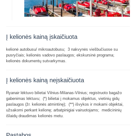
Į kelionės kainą įskaičiuota
kelionė autobusu/ mikroautobusu; 3 nakvynės viešbučiuose su
pusryčiais; kelionės vadovo paslaugos; ekskursinė programa;
kelionės dokumentų sutvarkymas.
Į kelionės kainą neįskaičiuota
Ryanair lėktuvo bilietai Vilnius-Milanas-Vilnius; registruoto bagažo
gabenimas lėktuvu; (*) bilietai į mokamus objektus, vietinių gidų
paslaugos (žr. kelionės atmintinę); (**) išvykos ir mokami objektai,
užsakomi perkant kelionę; arbatpinigiai vairuotojams; medicininių
išlaidų draudimas kelionės metu.
Pastabos