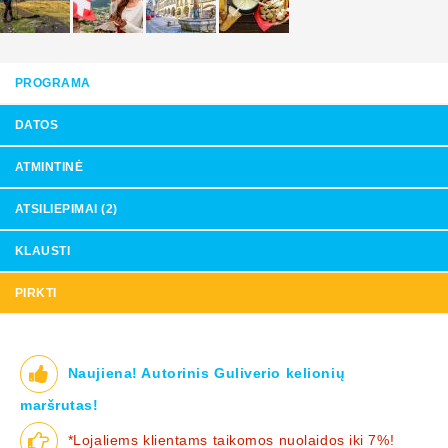
PROGRAMA
DATOS
ATMINTINĖ
ATSILIEPIMAI (2)
KLAUSTI
PIRKTI
Naujiena! Autorinis Guliverio kelionių
maršrutas!
*Lojaliems klientams taikomos nuolaidos iki 7%!