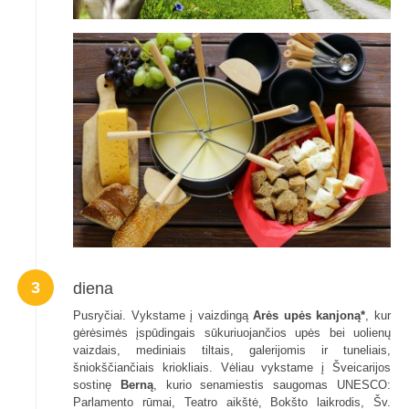
3
diena
Pusryčiai. Vykstame į vaizdingą
Arės upės kanjoną*
, kur
gėrėsimės įspūdingais sūkuriuojančios upės bei uolienų
vaizdais, mediniais tiltais, galerijomis ir tuneliais,
šniokščiančiais kriokliais. Vėliau vykstame į Šveicarijos
sostinę
Berną
, kurio senamiestis saugomas UNESCO:
Parlamento rūmai, Teatro aikštė, Bokšto laikrodis, Šv.