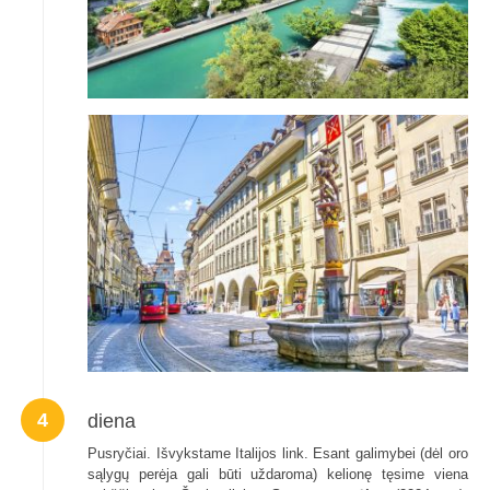
4
diena
Pusryčiai. Išvykstame Italijos link. Esant galimybei (dėl oro
sąlygų perėja gali būti uždaroma) kelionę tęsime viena