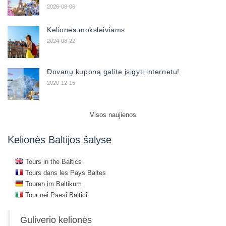
2026-08-06
Kelionės moksleiviams
2024-08-22
Dovanų kuponą galite įsigyti internetu!
2020-12-15
Visos naujienos
Kelionės Baltijos šalyse
Tours in the Baltics
Tours dans les Pays Baltes
Touren im Baltikum
Tour nei Paesi Baltici
Guliverio kelionės