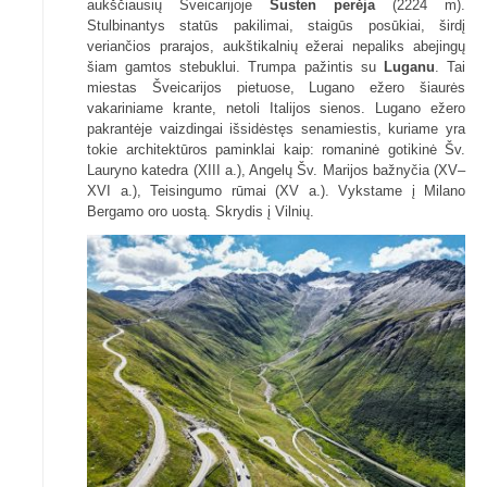
aukščiausių Šveicarijoje
Susten
perėja
(2224 m).
Stulbinantys statūs pakilimai, staigūs posūkiai, širdį
veriančios prarajos, aukštikalnių ežerai nepaliks abejingų
šiam gamtos stebuklui. Trumpa pažintis su
Luganu
. Tai
miestas Šveicarijos pietuose, Lugano ežero šiaurės
vakariniame krante, netoli Italijos sienos. Lugano ežero
pakrantėje vaizdingai išsidėstęs senamiestis, kuriame yra
tokie architektūros paminklai kaip: romaninė gotikinė Šv.
Lauryno katedra (XIII a.), Angelų Šv. Marijos bažnyčia (XV–
XVI a.), Teisingumo rūmai (XV a.). Vykstame į Milano
Bergamo oro uostą. Skrydis į Vilnių.