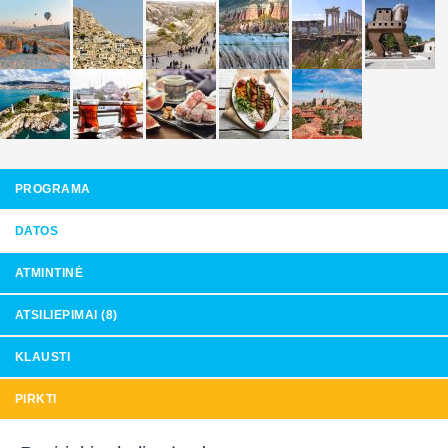
PROGRAMA
DATOS
ATMINTINĖ
ATSILIEPIMAI (8)
KLAUSTI
PIRKTI