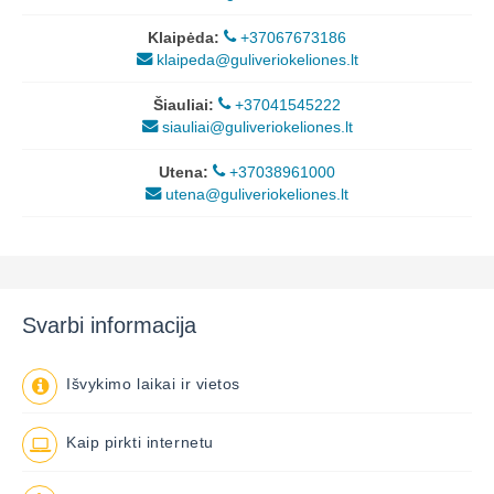
Klaipėda:
+37067673186
klaipeda@guliveriokeliones.lt
Šiauliai:
+37041545222
siauliai@guliveriokeliones.lt
Utena:
+37038961000
utena@guliveriokeliones.lt
Svarbi informacija
Išvykimo laikai ir vietos
Kaip pirkti internetu