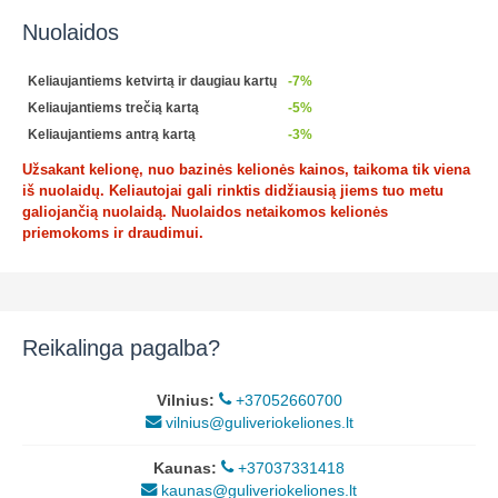
Nuolaidos
Keliaujantiems ketvirtą ir daugiau kartų
-7%
Keliaujantiems trečią kartą
-5%
Keliaujantiems antrą kartą
-3%
Užsakant kelionę, nuo bazinės kelionės kainos, taikoma tik viena
iš nuolaidų. Keliautojai gali rinktis didžiausią jiems tuo metu
galiojančią nuolaidą. Nuolaidos netaikomos kelionės
priemokoms ir draudimui.
Reikalinga pagalba?
Vilnius:
+37052660700
vilnius@guliveriokeliones.lt
Kaunas:
+37037331418
kaunas@guliveriokeliones.lt