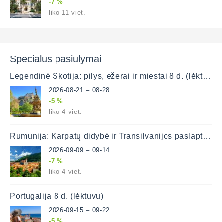
-7 %
liko 11 viet.
Specialūs pasiūlymai
Legendinė Škotija: pilys, ežerai ir miestai 8 d. (lėktuvu)
2026-08-21 – 08-28
-5 %
liko 4 viet.
Rumunija: Karpatų didybė ir Transilvanijos paslaptys (lėktuvu)
2026-09-09 – 09-14
-7 %
liko 4 viet.
Portugalija 8 d. (lėktuvu)
2026-09-15 – 09-22
-5 %