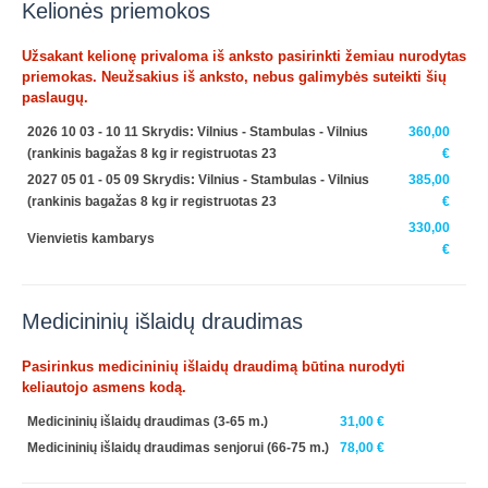
Kelionės priemokos
Užsakant kelionę privaloma iš anksto pasirinkti žemiau nurodytas
priemokas. Neužsakius iš anksto, nebus galimybės suteikti šių
paslaugų.
2026 10 03 - 10 11 Skrydis: Vilnius - Stambulas - Vilnius
360,00
(rankinis bagažas 8 kg ir registruotas 23
€
2027 05 01 - 05 09 Skrydis: Vilnius - Stambulas - Vilnius
385,00
(rankinis bagažas 8 kg ir registruotas 23
€
330,00
Vienvietis kambarys
€
Medicininių išlaidų draudimas
Pasirinkus medicininių išlaidų draudimą būtina nurodyti
keliautojo asmens kodą.
Medicininių išlaidų draudimas (3-65 m.)
31,00 €
Medicininių išlaidų draudimas senjorui (66-75 m.)
78,00 €