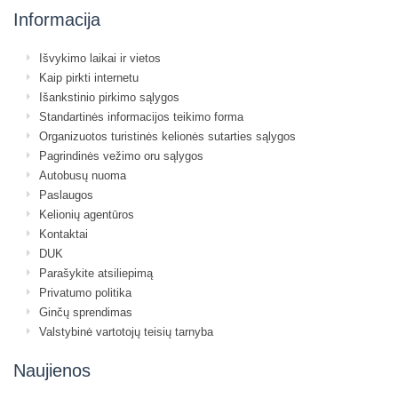
Informacija
Išvykimo laikai ir vietos
Kaip pirkti internetu
Išankstinio pirkimo sąlygos
Standartinės informacijos teikimo forma
Organizuotos turistinės kelionės sutarties sąlygos
Pagrindinės vežimo oru sąlygos
Autobusų nuoma
Paslaugos
Kelionių agentūros
Kontaktai
DUK
Parašykite atsiliepimą
Privatumo politika
Ginčų sprendimas
Valstybinė vartotojų teisių tarnyba
Naujienos