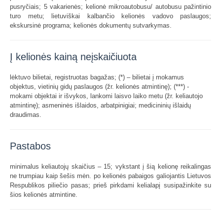
pusryčiais; 5 vakarienės; kelionė mikroautobusu/ autobusu pažintinio
turo metu; lietuviškai kalbančio kelionės vadovo paslaugos;
ekskursinė programa; kelionės dokumentų sutvarkymas.
Į kelionės kainą neįskaičiuota
lėktuvo bilietai, registruotas bagažas; (*) – bilietai į mokamus
objektus, vietinių gidų paslaugos
(žr. kelionės atmintinę)
; (***) -
mokami objektai ir išvykos, lankomi laisvo laiko metu (žr. keliautojo
atmintinę); asmeninės išlaidos, arbatpinigiai; medicininių išlaidų
draudimas.
Pastabos
minimalus keliautojų skaičius – 15; vykstant į šią kelionę reikalingas
ne trumpiau kaip šešis mėn. po kelionės pabaigos galiojantis Lietuvos
Respublikos piliečio pasas; prieš pirkdami kelialapį susipažinkite su
šios kelionės atmintine.