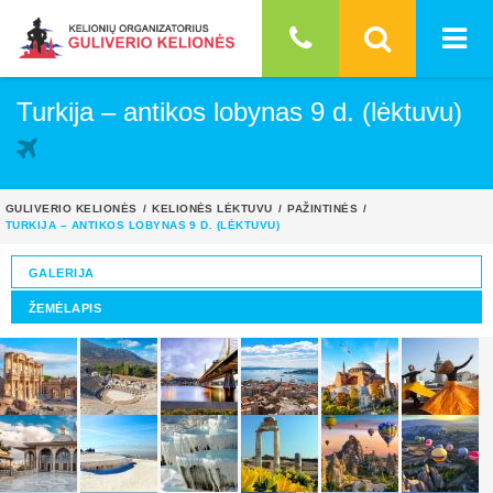
Turkija – antikos lobynas 9 d. (lėktuvu)
GULIVERIO KELIONĖS
KELIONĖS LĖKTUVU
PAŽINTINĖS
TURKIJA – ANTIKOS LOBYNAS 9 D. (LĖKTUVU)
GALERIJA
ŽEMĖLAPIS