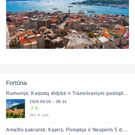
Fortūna
Rumunija: Karpatų didybė ir Transilvanijos paslaptys (lėktuvu)
2026-09-09 – 09-14
-7 %
liko 4 viet.
Amalfio pakrantė, Kapris, Pompėja ir Neapolis 5 d. (lėktuvu)