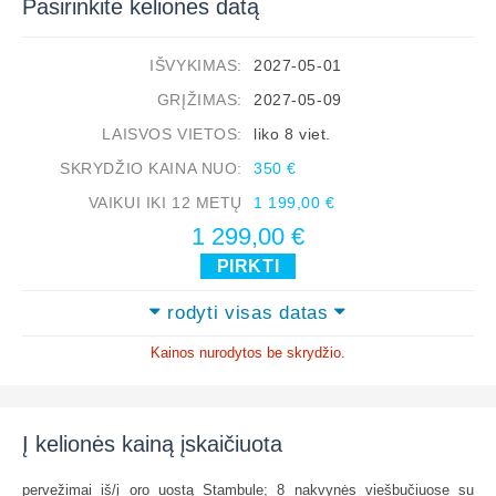
Pasirinkite kelionės datą
IŠVYKIMAS:
2027-05-01
GRĮŽIMAS:
2027-05-09
LAISVOS VIETOS:
liko 8 viet.
SKRYDŽIO KAINA NUO:
350 €
VAIKUI IKI 12 METŲ
1 199,00 €
1 299,00 €
PIRKTI
rodyti visas datas
Kainos nurodytos be skrydžio.
Į kelionės kainą įskaičiuota
pervežimai iš/į oro uostą Stambule; 8 nakvynės viešbučiuose su