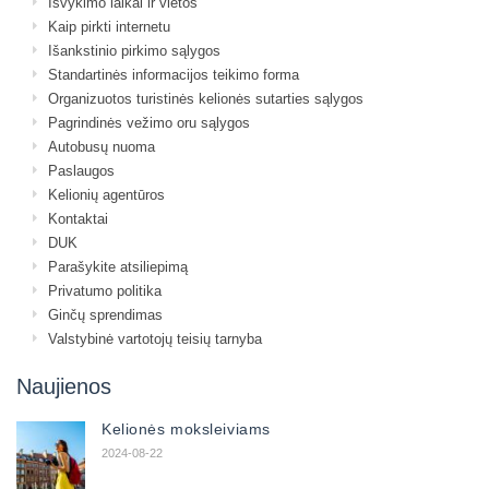
Išvykimo laikai ir vietos
Kaip pirkti internetu
Išankstinio pirkimo sąlygos
Standartinės informacijos teikimo forma
Organizuotos turistinės kelionės sutarties sąlygos
Pagrindinės vežimo oru sąlygos
Autobusų nuoma
Paslaugos
Kelionių agentūros
Kontaktai
DUK
Parašykite atsiliepimą
Privatumo politika
Ginčų sprendimas
Valstybinė vartotojų teisių tarnyba
Naujienos
Kelionės moksleiviams
2024-08-22