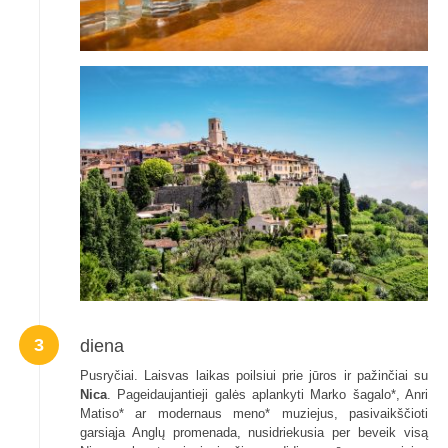
3
diena
Pusryčiai. Laisvas laikas poilsiui prie jūros ir pažinčiai su
Nica
. Pageidaujantieji galės aplankyti Marko šagalo*, Anri
Matiso* ar modernaus meno* muziejus, pasivaikščioti
garsiąja Anglų promenada, nusidriekusia per beveik visą