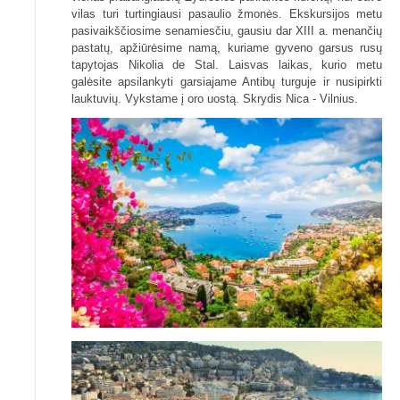
vilas turi turtingiausi pasaulio žmonės. Ekskursijos metu
pasivaikščiosime senamiesčiu, gausiu dar XIII a. menančių
pastatų, apžiūrėsime namą, kuriame gyveno garsus rusų
tapytojas Nikolia de Stal. Laisvas laikas, kurio metu
galėsite apsilankyti garsiajame Antibų turguje ir nusipirkti
lauktuvių. Vykstame į oro uostą. Skrydis Nica - Vilnius.