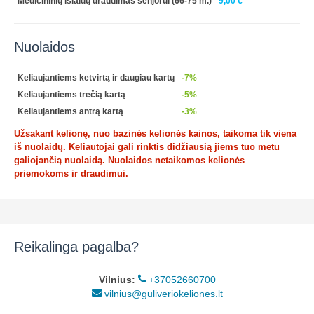
Medicininių išlaidų draudimas senjorui (66-75 m.)
9,00 €
Nuolaidos
Keliaujantiems ketvirtą ir daugiau kartų
-7%
Keliaujantiems trečią kartą
-5%
Keliaujantiems antrą kartą
-3%
Užsakant kelionę, nuo bazinės kelionės kainos, taikoma tik viena
iš nuolaidų. Keliautojai gali rinktis didžiausią jiems tuo metu
galiojančią nuolaidą. Nuolaidos netaikomos kelionės
priemokoms ir draudimui.
Reikalinga pagalba?
Vilnius:
+37052660700
vilnius@guliveriokeliones.lt