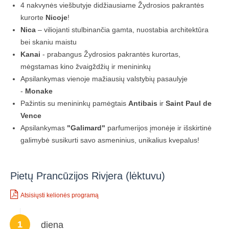
4 nakvynės viešbutyje didžiausiame Žydrosios pakrantės
kurorte
Nicoje
!
Nica
– viliojanti stulbinančia gamta, nuostabia architektūra
bei skaniu maistu
Kanai
- prabangus Žydrosios pakrantės kurortas,
mėgstamas kino žvaigždžių ir menininkų
Apsilankymas vienoje mažiausių valstybių pasaulyje
-
Monake
Pažintis su menininkų pamėgtais
Antibais
ir
Saint Paul de
Vence
Apsilankymas
"Galimard"
parfumerijos įmonėje ir išskirtinė
galimybė susikurti savo asmeninius, unikalius kvepalus!
Pietų Prancūzijos Rivjera (lėktuvu)
Atsisiųsti kelionės programą
1
diena