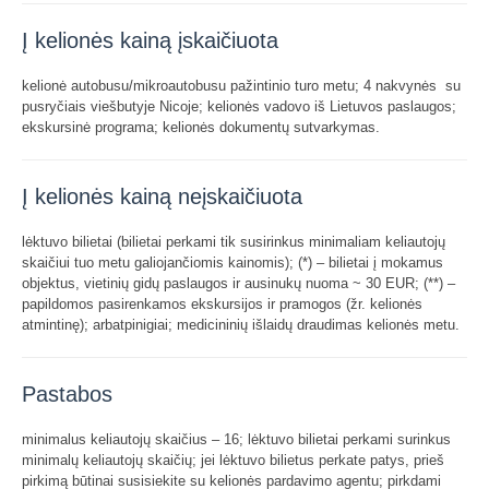
Į kelionės kainą įskaičiuota
kelionė autobusu/mikroautobusu pažintinio turo metu; 4 nakvynės su
pusryčiais viešbutyje Nicoje; kelionės vadovo iš Lietuvos paslaugos;
ekskursinė programa; kelionės dokumentų sutvarkymas.
Į kelionės kainą neįskaičiuota
lėktuvo bilietai (bilietai perkami tik susirinkus minimaliam keliautojų
skaičiui tuo metu galiojančiomis kainomis); (*) – bilietai į mokamus
objektus, vietinių gidų paslaugos ir ausinukų nuoma ~ 30 EUR; (**) –
papildomos pasirenkamos ekskursijos ir pramogos (žr. kelionės
atmintinę); arbatpinigiai; medicininių išlaidų draudimas kelionės metu.
Pastabos
minimalus keliautojų skaičius – 16; lėktuvo bilietai perkami surinkus
minimalų keliautojų skaičių; jei lėktuvo bilietus perkate patys, prieš
pirkimą būtinai susisiekite su kelionės pardavimo agentu; pirkdami