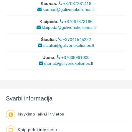
Kaunas:
+37037331418
kaunas@guliveriokeliones.lt
Klaipėda:
+37067673186
klaipeda@guliveriokeliones.lt
Šiauliai:
+37041545222
siauliai@guliveriokeliones.lt
Utena:
+37038961000
utena@guliveriokeliones.lt
Svarbi informacija
Išvykimo laikai ir vietos
Kaip pirkti internetu