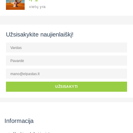
-7 %
vietų yra
Užsisakykite naujienlaiškį!
UŽSISAKYTI
Informacija