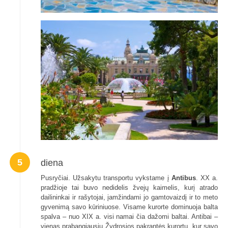
5
diena
Pusryčiai. Užsakytu transportu vykstame į
Antibus
. XX a.
pradžioje tai buvo nedidelis žvejų kaimelis, kurį atrado
dailininkai ir rašytojai, įamžindami jo gamtovaizdį ir to meto
gyvenimą savo kūriniuose. Visame kurorte dominuoja balta
spalva – nuo XIX a. visi namai čia dažomi baltai. Antibai –
vienas prabangiausių Žydrosios pakrantės kurortų, kur savo