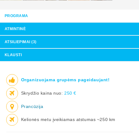
PROGRAMA
ATMINTINĖ
ATSILIEPIMAI (3)
KLAUSTI
Organizuojama grupėms pageidaujant!
Skrydžio kaina nuo:
250 €
Prancūzija
Kelionės metu įveikiamas atstumas ~250 km