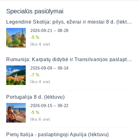
Specialūs pasiūlymai
Legendinė Škotija: pilys, ežerai ir miestai 8 d. (lėktuvu)
2026-08-21 – 08-28
-5 %
liko 4 viet.
Rumunija: Karpatų didybė ir Transilvanijos paslaptys (lėktuvu)
2026-09-09 – 09-14
-7 %
liko 4 viet.
Portugalija 8 d. (lėktuvu)
2026-09-15 – 09-22
-5 %
liko 6 viet.
Pietų Italija - paslaptingoji Apulija (lėktuvu)