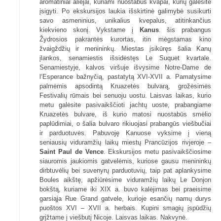
aromatiniai aliejai, kuriami nuostabūs kvapai, kurių galėsite
įsigyti. Po ekskursijos laukia išskirtinė galimybė susikurti
savo asmeninius, unikalius kvepalus, atitinkančius
kiekvieno skonį. Vykstame į
Kanus
. šis prabangus
Žydrosios pakrantės kurortas, itin mėgstamas kino
žvaigždžių ir menininkų. Miestas įsikūręs šalia Kanų
įlankos, senamiestis išsidėstęs Le Suquet kvartale.
Senamiestyje, kalvos viršuje išvysime Notre-Dame de
l‘Esperance bažnyčią, pastatytą XVI-XVII a. Pamatysime
palmėmis apsodintą Kruazetės bulvarą, grožėsimės
Festivalių rūmais bei senuoju uostu. Laisvas laikas, kurio
metu galėsite pasivaikščioti jachtų uoste, prabangiame
Kruazetės bulvare, iš kurio matosi nuostabūs smėlio
paplūdimiai, o šalia bulvaro rikiuojasi prabangūs viešbučiai
ir parduotuvės. Pabuvoję Kanuose vyksime į vieną
seniausių viduramžių laikų miestų Prancūzijos rivjeroje –
Saint Paul de Vence
. Ekskursijos metu pasivaikščiosime
siauromis jaukiomis gatvelėmis, kuriose gausu menininkų
dirbtuvėlių bei suvenyrų parduotuvių, taip pat aplankysime
Boules aikštę, apžiūrėsime viduramžių laikų Le Donjon
bokštą, kuriame iki XIX a. buvo kalėjimas bei praeisime
garsiąja Rue Grand gatvele, kurioje esančių namų durys
puoštos XVI – XVII a. herbais. Kupini smagių įspūdžių
grįžtame į viešbutį Nicoje. Laisvas laikas. Nakvynė.