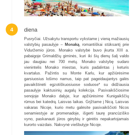
4
diena
Pusryčiai. Užsakytu transportu vykstame į vieną mažiausių
valstybių pasaulyje –
Monaką
, romantiškai stūksantį prie
Viduržemio jūros. Monako valstybė buvo įkurta XIII a.
pabaigoje Grimaldžių giminės, kuri iki šių dienų šalį valdo
jau daugiau nei 700 metų. Monako valstybę sudaro
vienintelis Monako miestas, kuris padalintas į keturis
kvartalus. Pažintis su Monte Karlu, kur apžiūrėsime
garsiuosius lošimo namus, taip pat pageidaujantys galės
pavaikštinėti egzotiškuosiuose soduose* su didžiausia
pasaulyje kaktusinių augalų kolekcija. Pasivaikščiosime
senojoje Monako dalyje, kur apžiūrėsime Kunigaikščių
rūmus bei katedrą. Laisvas laikas. Grįžtame į Nicą. Laisvas
vakaras Nicoje, kurio metu galėsite pasivaikščioti Nicos
senamiestyje ar promenadoje, išgerti taurę prancūziško
vyno, paskanauti jūros gėrybių ir gėrėtis nepakartojamais
kurorto vaizdais. Nakvynė viešbutyje Nicoje.