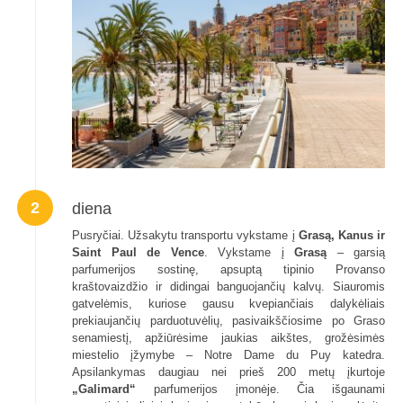
2
diena
Pusryčiai. Užsakytu transportu vykstame į
Grasą, Kanus ir
Saint Paul de Vence
. Vykstame į
Grasą
– garsią
parfumerijos sostinę, apsuptą tipinio Provanso
kraštovaizdžio ir didingai banguojančių kalvų. Siauromis
gatvelėmis, kuriose gausu kvepiančiais dalykėliais
prekiaujančių parduotuvėlių, pasivaikščiosime po Graso
senamiestį, apžiūrėsime jaukias aikštes, grožėsimės
miestelio įžymybe – Notre Dame du Puy katedra.
Apsilankymas daugiau nei prieš 200 metų įkurtoje
„Galimard“
parfumerijos įmonėje. Čia išgaunami