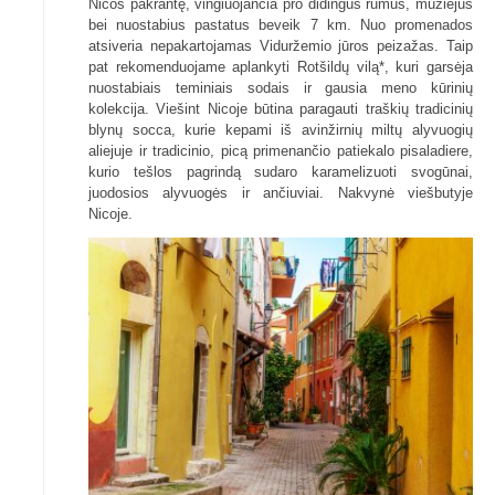
Nicos pakrantę, vingiuojančia pro didingus rūmus, muziejus
bei nuostabius pastatus beveik 7 km. Nuo promenados
atsiveria nepakartojamas Viduržemio jūros peizažas. Taip
pat rekomenduojame aplankyti Rotšildų vilą*, kuri garsėja
nuostabiais teminiais sodais ir gausia meno kūrinių
kolekcija. Viešint Nicoje būtina paragauti traškių tradicinių
blynų socca, kurie kepami iš avinžirnių miltų alyvuogių
aliejuje ir tradicinio, picą primenančio patiekalo pisaladiere,
kurio tešlos pagrindą sudaro karamelizuoti svogūnai,
juodosios alyvuogės ir ančiuviai. Nakvynė viešbutyje
Nicoje.