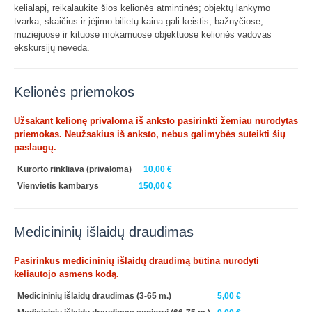
kelialapį, reikalaukite šios kelionės atmintinės; objektų lankymo
tvarka, skaičius ir įėjimo bilietų kaina gali keistis; bažnyčiose,
muziejuose ir kituose mokamuose objektuose kelionės vadovas
ekskursijų neveda.
Kelionės priemokos
Užsakant kelionę privaloma iš anksto pasirinkti žemiau nurodytas
priemokas. Neužsakius iš anksto, nebus galimybės suteikti šių
paslaugų.
Kurorto rinkliava
(privaloma)
10,00 €
Vienvietis kambarys
150,00 €
Medicininių išlaidų draudimas
Pasirinkus medicininių išlaidų draudimą būtina nurodyti
keliautojo asmens kodą.
Medicininių išlaidų draudimas (3-65 m.)
5,00 €