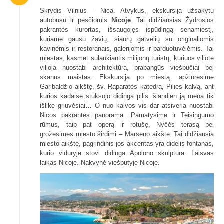
Skrydis Vilnius - Nica. Atvykus, ekskursija užsakytu
autobusu ir pėsčiomis
Nicoje
. Tai didžiausias Žydrosios
pakrantės kurortas, išsaugojęs įspūdingą senamiestį,
kuriame gausu žavių, siaurų gatvelių su originaliomis
kavinėmis ir restoranais, galerijomis ir parduotuvėlėmis. Tai
miestas, kasmet sulaukiantis milijonų turistų, kuriuos viliote
vilioja nuostabi architektūra, prabangūs viešbučiai bei
skanus maistas. Ekskursija po miestą: apžiūrėsime
Garibaldžio aikštę, šv. Raparatės katedrą, Pilies kalvą, ant
kurios kadaise stūksojo didinga pilis. šiandien ją mena tik
išlikę griuvėsiai… O nuo kalvos vis dar atsiveria nuostabi
Nicos pakrantės panorama. Pamatysime ir Teisingumo
rūmus, taip pat operą ir rotušę, Nyčės terasą bei
grožėsimės miesto širdimi – Marseno aikšte. Tai didžiausia
miesto aikštė, pagrindinis jos akcentas yra didelis fontanas,
kurio viduryje stovi didinga Apolono skulptūra. Laisvas
laikas Nicoje. Nakvynė viešbutyje Nicoje.