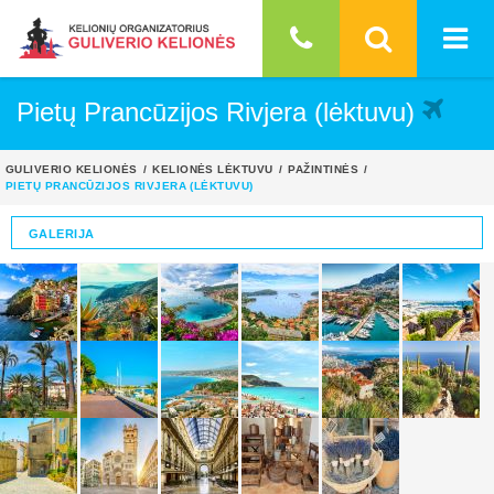
Pietų Prancūzijos Rivjera (lėktuvu)
GULIVERIO KELIONĖS
KELIONĖS LĖKTUVU
PAŽINTINĖS
PIETŲ PRANCŪZIJOS RIVJERA (LĖKTUVU)
GALERIJA