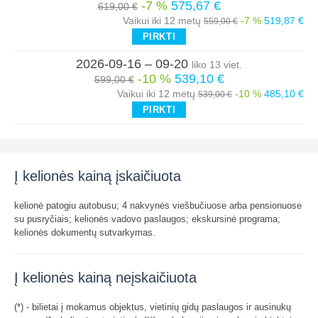
-7 %
575,67 €
619,00 €
Vaikui iki 12 metų
-7 %
519,87 €
559,00 €
PIRKTI
2026-09-16 – 09-20
liko 13 viet.
-10 %
539,10 €
599,00 €
Vaikui iki 12 metų
-10 %
485,10 €
539,00 €
PIRKTI
Į kelionės kainą įskaičiuota
kelionė patogiu autobusu; 4 nakvynės viešbučiuose arba pensionuose
su pusryčiais; kelionės vadovo paslaugos; ekskursinė programa;
kelionės dokumentų sutvarkymas.
Į kelionės kainą neįskaičiuota
(*) - bilietai į mokamus objektus, vietinių gidų paslaugos ir ausinukų