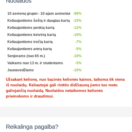
Nuolaidos
10 asmenų grupei - 10-ajam asmeniui
-99%
Keliaujantiems šeštą ir daugiau kartų
-15%
Keliaujantiems penktą kartą
-12%
Keliaujantiems ketvirtą kartą
-10%
Keliaujantiems trečią kartą
-7%
Keliaujantiems antrą kartą
-5%
Senjorams (nuo 65 m.)
-10%
Vaikams nuo 13 m. ir studentams
-5%
Jaunavedžiams
-10%
Užsakant kelionę, nuo bazinės kelionės kainos, taikoma tik viena
iš nuolaidų. Keliautojai gali rinktis didžiausią jiems tuo metu
galiojančią nuolaidą. Nuolaidos netaikomos kelionės
priemokoms ir draudimui.
Reikalinga pagalba?