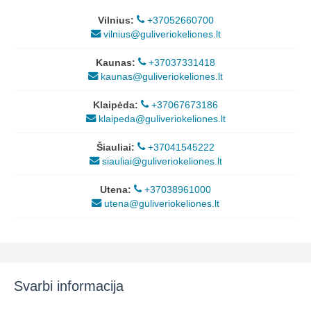
Vilnius:
+37052660700
vilnius@guliveriokeliones.lt
Kaunas:
+37037331418
kaunas@guliveriokeliones.lt
Klaipėda:
+37067673186
klaipeda@guliveriokeliones.lt
Šiauliai:
+37041545222
siauliai@guliveriokeliones.lt
Utena:
+37038961000
utena@guliveriokeliones.lt
Svarbi informacija