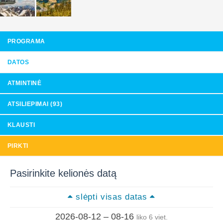
PROGRAMA
DATOS
ATMINTINĖ
ATSILIEPIMAI (93)
KLAUSTI
PIRKTI
Pasirinkite kelionės datą
slėpti visas datas
2026-08-12 – 08-16
liko 6 viet.