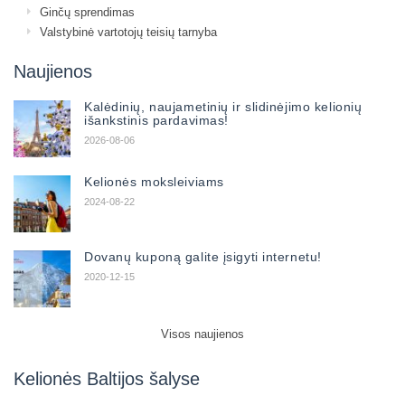
Ginčų sprendimas
Valstybinė vartotojų teisių tarnyba
Naujienos
Kalėdinių, naujametinių ir slidinėjimo kelionių
išankstinis pardavimas!
2026-08-06
Kelionės moksleiviams
2024-08-22
Dovanų kuponą galite įsigyti internetu!
2020-12-15
Visos naujienos
Kelionės Baltijos šalyse