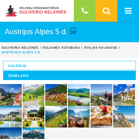
Austrijos Alpės 5 d.
GULIVERIO KELIONĖS
KELIONĖS AUTOBUSU
POILSIS KALNUOSE
AUSTRIJOS ALPĖS 5 D.
GALERIJA
ŽEMĖLAPIS