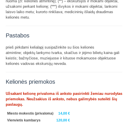
nuoma (žr. kelionės atmintinę); (**) – ekskursijos ir mokami objektai,
užsakomi perkant kelionę; (***) išvykos ir mokami objektai, lankomi
laisvo laiko metu; kurorto rinkliava; medicininių išlaidų draudimas
kelionės metu.
Pastabos
prieš pirkdami kelialapį susipažinkite su šios kelionės
atmintine; objektų lankymo tvarka, skaičius ir įėjimo bilietų kaina gali
keistis; bažnyčiose, muziejuose ir kituose mokamuose objektuose
kelionės vadovas ekskursijų neveda.
Kelionės priemokos
Užsakant kelionę privaloma iš anksto pasirinkti žemiau nurodytas
priemokas. Neužsakius iš anksto, nebus galimybės suteikti šių
paslaugų.
Miesto mokestis
(privaloma)
14,00 €
Vienvietis kambarys
120,00 €