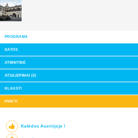
PROGRAMA
DATOS
ATMINTINĖ
ATSILIEPIMAI (0)
KLAUSTI
PIRKTI
Kalėdos Austrijoje !