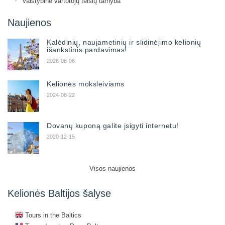
Valstybinė vartotojų teisių tarnyba
Naujienos
Kalėdinių, naujametinių ir slidinėjimo kelionių
išankstinis pardavimas!
2026-08-06
Kelionės moksleiviams
2024-08-22
Dovanų kuponą galite įsigyti internetu!
2020-12-15
Visos naujienos
Kelionės Baltijos šalyse
Tours in the Baltics