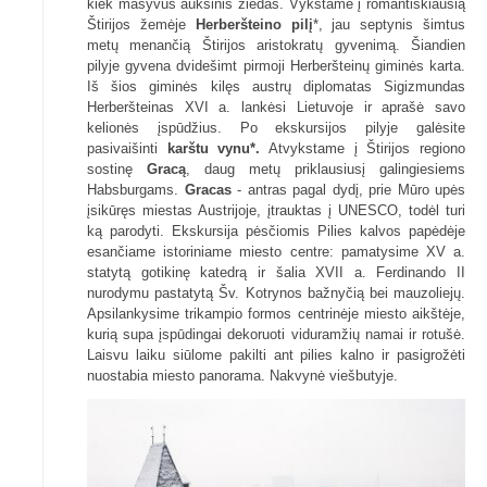
kiek masyvus auksinis žiedas. Vykstame į romantiškiausią
Štirijos žemėje
Herberšteino pilį
*, jau septynis šimtus
metų menančią Štirijos aristokratų gyvenimą. Šiandien
pilyje gyvena dvidešimt pirmoji Herberšteinų giminės karta.
Iš šios giminės kilęs austrų diplomatas Sigizmundas
Herberšteinas XVI a. lankėsi Lietuvoje ir aprašė savo
kelionės įspūdžius. Po ekskursijos pilyje galėsite
pasivaišinti
karštu vynu*.
Atvykstame į Štirijos regiono
sostinę
Gracą
, daug metų priklausiusį galingiesiems
Habsburgams.
Gracas
- antras pagal dydį, prie Mūro upės
įsikūręs miestas Austrijoje, įtrauktas į UNESCO, todėl turi
ką parodyti. Ekskursija pėsčiomis Pilies kalvos papėdėje
esančiame istoriniame miesto centre: pamatysime XV a.
statytą gotikinę katedrą ir šalia XVII a. Ferdinando II
nurodymu pastatytą Šv. Kotrynos bažnyčią bei mauzoliejų.
Apsilankysime trikampio formos centrinėje miesto aikštėje,
kurią supa įspūdingai dekoruoti viduramžių namai ir rotušė.
Laisvu laiku siūlome pakilti ant pilies kalno ir pasigrožėti
nuostabia miesto panorama. Nakvynė viešbutyje.