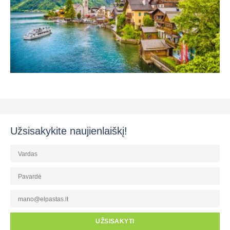
Užsisakykite naujienlaiškį!
UŽSISAKYTI