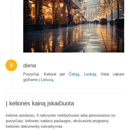
5
diena
Pusryčiai. Kelionė per
Čekiją,
Lenkiją.
Vėlai vakare
grįžtame į
Lietuvą.
Į kelionės kainą įskaičiuota
kelionė autobusu; 4 nakvynės viešbučiuose arba pensionuose su
pusryčiais; kelionės vadovo paslaugos; ekskursinė programa;
kelionės dokumentų sutvarkymas.