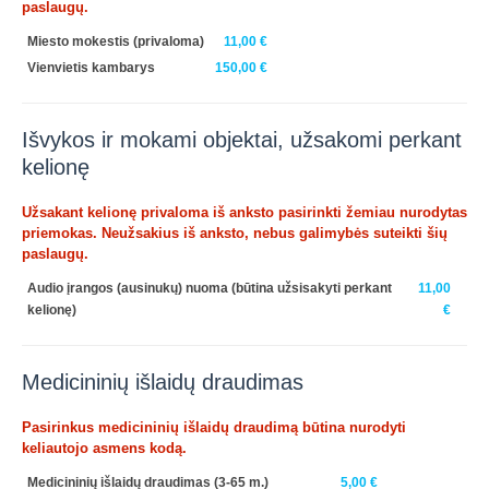
paslaugų.
Miesto mokestis
(privaloma)
11,00 €
Vienvietis kambarys
150,00 €
Išvykos ir mokami objektai, užsakomi perkant
kelionę
Užsakant kelionę privaloma iš anksto pasirinkti žemiau nurodytas
priemokas. Neužsakius iš anksto, nebus galimybės suteikti šių
paslaugų.
Audio įrangos (ausinukų) nuoma (būtina užsisakyti perkant
11,00
kelionę)
€
Medicininių išlaidų draudimas
Pasirinkus medicininių išlaidų draudimą būtina nurodyti
keliautojo asmens kodą.
Medicininių išlaidų draudimas (3-65 m.)
5,00 €