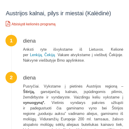
Austrijos kalnai, pilys ir miestai (Kalėdinė)
Atsisiųsti kelionės programą
1
diena
Anksti ryte išvykstame iš Lietuvos. Kelionė
per
Lenkiją,
Čekiją.
Vakare atvykstame į viešbutį Čekijoje.
Nakvynė viešbutyje Brno apylinkėse.
2
diena
Pusryčiai. Vykstame į pietinės Austrijos regioną –
Štiriją,
garsėjančią kalnais, įspūdingomis pilimis,
žemdirbyste ir vyndaryste. Vaizdingu keliu vykstame į
vynuogyną*.
Vietinis vyndarys pakvies užkąsti
ir padegustuoti čia gaminamo vyno bei Štirijos
regione „juoduoju auksu“ vadinamo aliejus, gaminamo iš
moliūgų. Viduramžių Europoje 200 ml. tamsaus, žalsvo
atspalvio moliūgų sėklų aliejaus buteliukas kainavo tiek,