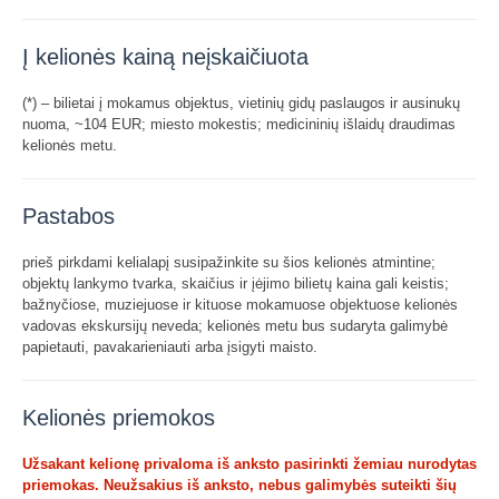
Į kelionės kainą neįskaičiuota
(*) – bilietai į mokamus objektus, vietinių gidų paslaugos ir ausinukų
nuoma, ~104 EUR; miesto mokestis; medicininių išlaidų draudimas
kelionės metu.
Pastabos
prieš pirkdami kelialapį susipažinkite su šios kelionės atmintine;
objektų lankymo tvarka, skaičius ir įėjimo bilietų kaina gali keistis;
bažnyčiose, muziejuose ir kituose mokamuose objektuose kelionės
vadovas ekskursijų neveda; kelionės metu bus sudaryta galimybė
papietauti, pavakarieniauti arba įsigyti maisto.
Kelionės priemokos
Užsakant kelionę privaloma iš anksto pasirinkti žemiau nurodytas
priemokas. Neužsakius iš anksto, nebus galimybės suteikti šių