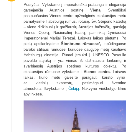
Pusryčiai. Vykstame į imperatoriška prabanga ir elegancija
garsėjančią Austrijos sostinę
Vieną
. Šventiškai
pasipuošusios Vienos centre apžvalginės ekskursijos metu
pamatysime Habsburgų rūmus, rotušę, Šv. Stepono katedrą
– vieną didžiausių ir gražiausių Austrijos bažnyčių, garsiąją
Vienos Operą, Nacionalinį teatrą, paminklą žymiausiai
Imperatorienei Marijai Terezai. Laisvas laikas pietums. Po
pietų apsilankysime
Šionbruno rūmuose*,
įspūdinguose
baroko stiliaus rūmuose, kuriuose daugybę metų karaliavo
Habsburgų dinastija. Rūmai įtraukti į UNESCO Pasaulio
paveldo sąrašą ir yra vienas iš dažniausiai lankomų ir
svarbiausių Austrijos sostinės kultūros objektų. Po
ekskursijos rūmuose vykstame į
Vienos centrą.
Laisvas
laikas, kurio metu galėsite paragauti karšto vyno
ar vietinių skanėstų, pasimėgauti šventine
atmosfera. Išvykstame į
Čekiją.
Nakvynė viešbutyje Brno
apylinkėse.