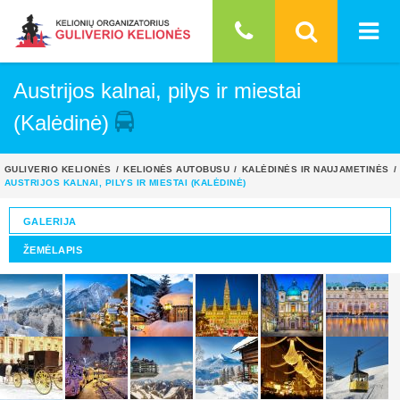
Austrijos kalnai, pilys ir miestai
(Kalėdinė)
GULIVERIO KELIONĖS
KELIONĖS AUTOBUSU
KALĖDINĖS IR NAUJAMETINĖS
AUSTRIJOS KALNAI, PILYS IR MIESTAI (KALĖDINĖ)
GALERIJA
ŽEMĖLAPIS