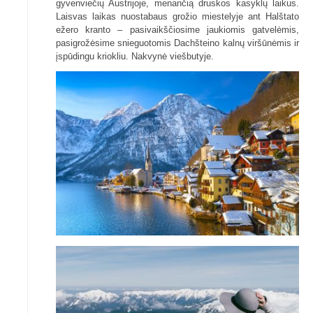
gyvenviečių Austrijoje, menančią druskos kasyklų laikus.
Laisvas laikas nuostabaus grožio miestelyje ant Halštato
ežero kranto – pasivaikščiosime jaukiomis gatvelėmis,
pasigrožėsime snieguotomis Dachšteino kalnų viršūnėmis ir
įspūdingu kriokliu. Nakvynė viešbutyje.