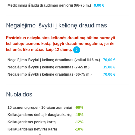
Medicininių išlaidų draudimas senjorui (66-75 m.)
9,00 €
Negalėjimo išvykti į kelionę draudimas
Pasirinkus neįvykusios kelionės draudimą būtina nurodyti
keliautojo asmens kodą. Įsigyti draudimo negalima, jei iki
kelionės liko mažiau kaip 12 dienų.
?
Negalėjimo išvykti į kelionę draudimas (vaikui iki 6 m.)
70,00 €
Negalėjimo išvykti į kelionę draudimas (7-65 m.)
35,00 €
Negalėjimo išvykti į kelionę draudimas (66-75 m.)
70,00 €
Nuolaidos
10 asmenų grupei - 10-ajam asmeniui
-99%
Keliaujantiems šeštą ir daugiau kartų
-15%
Keliaujantiems penktą kartą
-12%
Keliaujantiems ketvirtą kartą
-10%