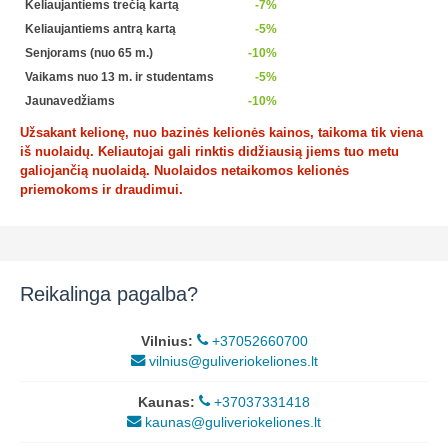
Keliaujantiems trečią kartą
-7%
Keliaujantiems antrą kartą
-5%
Senjorams (nuo 65 m.)
-10%
Vaikams nuo 13 m. ir studentams
-5%
Jaunavedžiams
-10%
Užsakant kelionę, nuo bazinės kelionės kainos, taikoma tik viena
iš nuolaidų. Keliautojai gali rinktis didžiausią jiems tuo metu
galiojančią nuolaidą. Nuolaidos netaikomos kelionės
priemokoms ir draudimui.
Reikalinga pagalba?
Vilnius:
+37052660700
vilnius@guliveriokeliones.lt
Kaunas:
+37037331418
kaunas@guliveriokeliones.lt