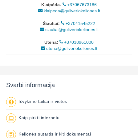
Klaipėda:
+37067673186
klaipeda@guliveriokeliones.lt
Šiauliai:
+37041545222
siauliai@guliveriokeliones.lt
Utena:
+37038961000
utena@guliveriokeliones.lt
Svarbi informacija
Išvykimo laikai ir vietos
Kaip pirkti internetu
Kelionės sutartis ir kiti dokumentai