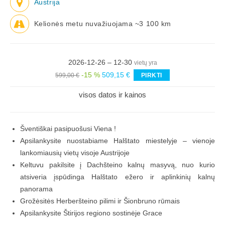
Austrija
Kelionės metu nuvažiuojama ~3 100 km
2026-12-26 – 12-30
vietų yra
-15 %
509,15 €
599,00 €
PIRKTI
visos datos ir kainos
Šventiškai pasipuošusi Viena !
Apsilankysite nuostabiame Halštato miestelyje – vienoje
lankomiausių vietų visoje Austrijoje
Keltuvu pakilsite į Dachšteino kalnų masyvą, nuo kurio
atsiveria įspūdinga Halštato ežero ir aplinkinių kalnų
panorama
Grožėsitės Herberšteino pilimi ir Šionbruno rūmais
Apsilankysite Štirijos regiono sostinėje Grace