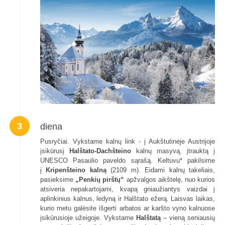
3
diena
Pusryčiai. Vykstame kalnų link - į Aukštutinėje Austrijoje
įsikūrusį
Halštato-Dachšteino
kalnų masyvą, įtrauktą į
UNESCO Pasaulio paveldo sąrašą. Keltuvu* pakilsime
į
Kripenšteino kalną
(2109 m). Eidami kalnų takeliais,
pasieksime
„Penkių pirštų“
apžvalgos aikštelę, nuo kurios
atsiveria nepakartojami, kvapą gniaužiantys vaizdai į
aplinkinius kalnus, ledyną ir Halštato ežerą. Laisvas laikas,
kurio metu galėsite išgerti arbatos ar karšto vyno kalnuose
įsikūrusioje užeigoje. Vykstame
Halštatą
– vieną seniausių