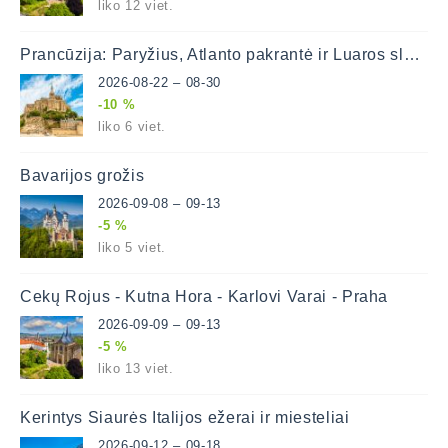
liko 12 viet.
Prancūzija: Paryžius, Atlanto pakrantė ir Luaros slėnis
2026-08-22 – 08-30
-10 %
liko 6 viet.
Bavarijos grožis
2026-09-08 – 09-13
-5 %
liko 5 viet.
Čekų Rojus - Kutna Hora - Karlovi Varai - Praha
2026-09-09 – 09-13
-5 %
liko 13 viet.
Kerintys Šiaurės Italijos ežerai ir miesteliai
2026-09-12 – 09-18