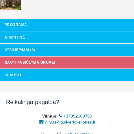
PROGRAMA
ATMINTINĖ
ATSILIEPIMAI (0)
GAUTI PASIŪLYMĄ GRUPEI
KLAUSTI
Reikalinga pagalba?
Vilnius:
+37052660700
vilnius@guliveriokeliones.lt