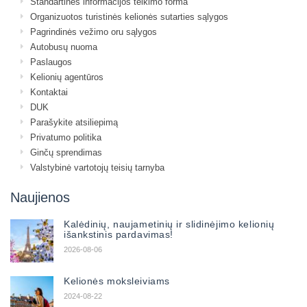
Standartinės informacijos teikimo forma
Organizuotos turistinės kelionės sutarties sąlygos
Pagrindinės vežimo oru sąlygos
Autobusų nuoma
Paslaugos
Kelionių agentūros
Kontaktai
DUK
Parašykite atsiliepimą
Privatumo politika
Ginčų sprendimas
Valstybinė vartotojų teisių tarnyba
Naujienos
Kalėdinių, naujametinių ir slidinėjimo kelionių
išankstinis pardavimas!
2026-08-06
Kelionės moksleiviams
2024-08-22