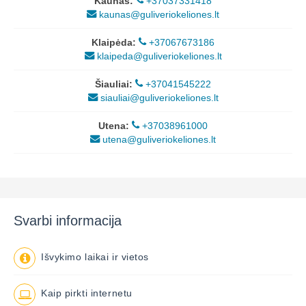
Kaunas:
+37037331418
kaunas@guliveriokeliones.lt
Klaipėda:
+37067673186
klaipeda@guliveriokeliones.lt
Šiauliai:
+37041545222
siauliai@guliveriokeliones.lt
Utena:
+37038961000
utena@guliveriokeliones.lt
Svarbi informacija
Išvykimo laikai ir vietos
Kaip pirkti internetu