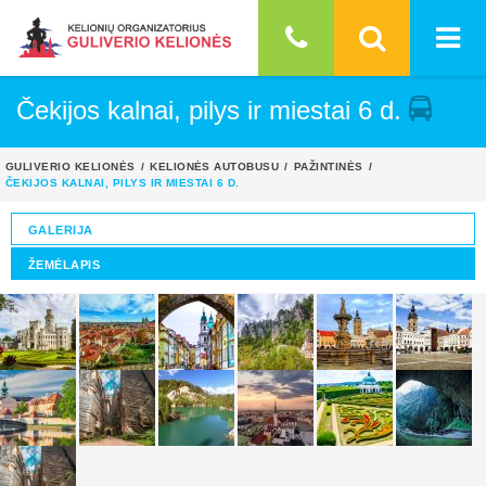
Čekijos kalnai, pilys ir miestai 6 d.
GULIVERIO KELIONĖS
KELIONĖS AUTOBUSU
PAŽINTINĖS
ČEKIJOS KALNAI, PILYS IR MIESTAI 6 D.
GALERIJA
ŽEMĖLAPIS