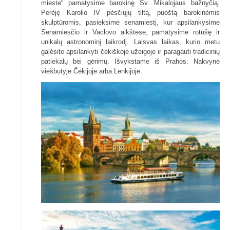
mieste“ pamatysime barokinę Šv. Mikalojaus bažnyčią.
Perėję Karolio IV pėsčiųjų tiltą, puoštą barokinėmis
skulptūromis, pasieksime senamiestį, kur apsilankysime
Senamiesčio ir Vaclovo aikštėse, pamatysime rotušę ir
unikalų astronominį laikrodį. Laisvas laikas, kurio metu
galėsite apsilankyti čekiškoje užeigoje ir paragauti tradicinių
patiekalų bei gėrimų. Išvykstame iš Prahos. Nakvynė
viešbutyje Čekijoje arba Lenkijoje.