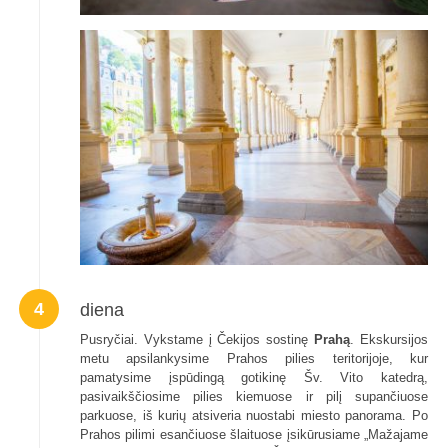
4
diena
Pusryčiai. Vykstame į Čekijos sostinę
Prahą
. Ekskursijos
metu apsilankysime Prahos pilies teritorijoje, kur
pamatysime įspūdingą gotikinę Šv. Vito katedrą,
pasivaikščiosime pilies kiemuose ir pilį supančiuose
parkuose, iš kurių atsiveria nuostabi miesto panorama. Po
Prahos pilimi esančiuose šlaituose įsikūrusiame „Mažajame