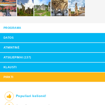
PROGRAMA
DATOS
ATMINTINĖ
ATSILIEPIMAI (137)
KLAUSTI
PIRKTI
Populiari kelionė!