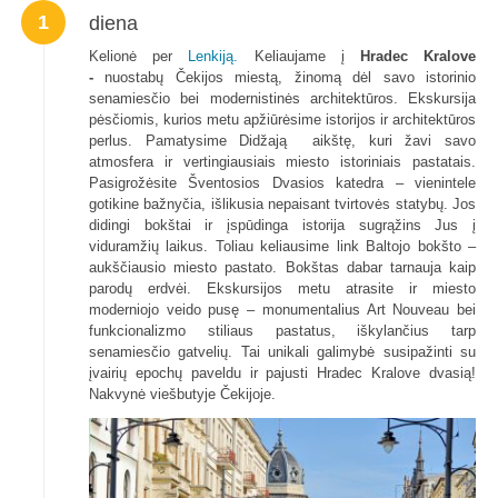
1
diena
Kelionė per
Lenkiją.
Keliaujame į
Hradec Kralove
-
nuostabų Čekijos miestą, žinomą dėl savo istorinio
senamiesčio bei modernistinės architektūros. Ekskursija
pėsčiomis, kurios metu apžiūrėsime istorijos ir architektūros
perlus. Pamatysime Didžają aikštę, kuri žavi savo
atmosfera ir vertingiausiais miesto istoriniais pastatais.
Pasigrožėsite Šventosios Dvasios katedra – vienintele
gotikine bažnyčia, išlikusia nepaisant tvirtovės statybų. Jos
didingi bokštai ir įspūdinga istorija sugrąžins Jus į
viduramžių laikus. Toliau keliausime link Baltojo bokšto –
aukščiausio miesto pastato. Bokštas dabar tarnauja kaip
parodų erdvėi. Ekskursijos metu atrasite ir miesto
moderniojo veido pusę – monumentalius Art Nouveau bei
funkcionalizmo stiliaus pastatus, iškylančius tarp
senamiesčio gatvelių. Tai unikali galimybė susipažinti su
įvairių epochų paveldu ir pajusti Hradec Kralove dvasią!
Nakvynė viešbutyje Čekijoje.