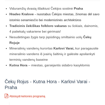
Viduramžių dvasią išlaikiusi Čekijos sostinė
Praha
Hradec Kralove -
nuostabus Čekijos miestas, žinomas dėl savo
istorinio senamiesčio bei modernistinės architektūros
Tradicinis čekiškas folkloro vakaras
su šokiais, dainomis,
4 patiekalų vakariene bei gėrimais!
Nesudėtingas žygis tarp įspūdingų smiltainio uolų
Čekų
Rojuje
Mineralinių vandenų kurortas
Karlovi Varai,
kur paragausite
mineralinio vandens iš įvairių šaltinių ir galėsite apsilankyti
terminių vandenų baseine
Kutna Hora
– miestas, garsėjantis sidabro kasyklomis
Čekų Rojus - Kutna Hora - Karlovi Varai -
Praha
Atsisiųsti kelionės programą