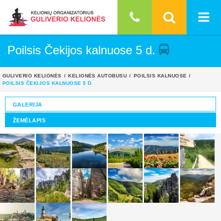
Poilsis Čekijos kalnuose 5 d.
GULIVERIO KELIONĖS
KELIONĖS AUTOBUSU
POILSIS KALNUOSE
POILSIS ČEKIJOS KALNUOSE 5 D.
GALERIJA
ŽEMĖLAPIS