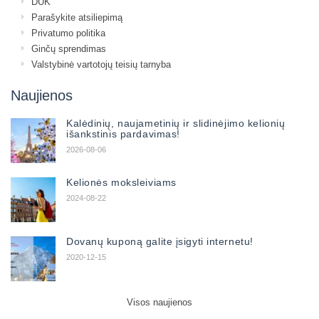
DUK
Parašykite atsiliepimą
Privatumo politika
Ginčų sprendimas
Valstybinė vartotojų teisių tarnyba
Naujienos
Kalėdinių, naujametinių ir slidinėjimo kelionių
išankstinis pardavimas!
2026-08-06
Kelionės moksleiviams
2024-08-22
Dovanų kuponą galite įsigyti internetu!
2020-12-15
Visos naujienos