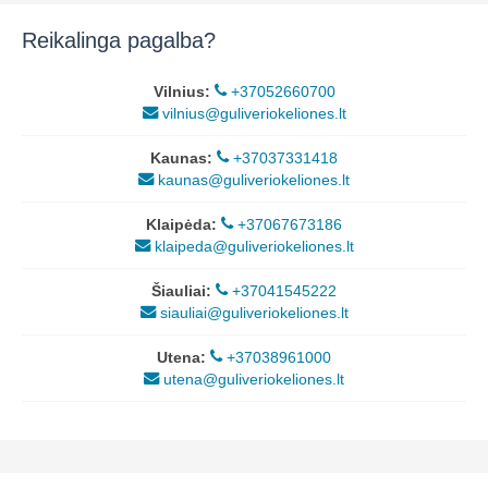
Reikalinga pagalba?
Vilnius:
+37052660700
vilnius@guliveriokeliones.lt
Kaunas:
+37037331418
kaunas@guliveriokeliones.lt
Klaipėda:
+37067673186
klaipeda@guliveriokeliones.lt
Šiauliai:
+37041545222
siauliai@guliveriokeliones.lt
Utena:
+37038961000
utena@guliveriokeliones.lt