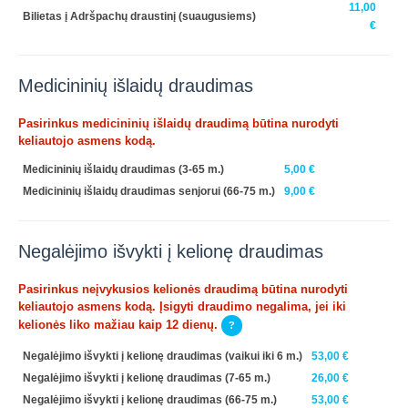
11,00
Bilietas į Adršpachų draustinį (suaugusiems)
€
Medicininių išlaidų draudimas
Pasirinkus medicininių išlaidų draudimą būtina nurodyti
keliautojo asmens kodą.
Medicininių išlaidų draudimas (3-65 m.)
5,00 €
Medicininių išlaidų draudimas senjorui (66-75 m.)
9,00 €
Negalėjimo išvykti į kelionę draudimas
Pasirinkus neįvykusios kelionės draudimą būtina nurodyti
keliautojo asmens kodą. Įsigyti draudimo negalima, jei iki
kelionės liko mažiau kaip 12 dienų.
?
Negalėjimo išvykti į kelionę draudimas (vaikui iki 6 m.)
53,00 €
Negalėjimo išvykti į kelionę draudimas (7-65 m.)
26,00 €
Negalėjimo išvykti į kelionę draudimas (66-75 m.)
53,00 €