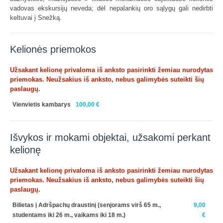
vadovas ekskursijų neveda; dėl nepalankių oro sąlygų gali nedirbti
keltuvai į Snežką.
Kelionės priemokos
Užsakant kelionę privaloma iš anksto pasirinkti žemiau nurodytas
priemokas. Neužsakius iš anksto, nebus galimybės suteikti šių
paslaugų.
Vienvietis kambarys
100,00 €
Išvykos ir mokami objektai, užsakomi perkant
kelionę
Užsakant kelionę privaloma iš anksto pasirinkti žemiau nurodytas
priemokas. Neužsakius iš anksto, nebus galimybės suteikti šių
paslaugų.
Bilietas į Adršpachų draustinį (senjorams virš 65 m.,
9,00
studentams iki 26 m., vaikams iki 18 m.)
€