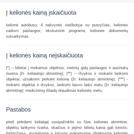
Į kelionės kainą įskaičiuota
kelionė autobusu; 4 nakvynės viešbutyje su pusryčiais; kelionės
vadovo paslaugos; ekskursinė programa; kelionės dokumentų
sutvarkymas.
Į kelionės kainą neįskaičiuota
(*) – bilietai į mokamus objektus, vietinių gidų paslaugos ir ausinukų
nuoma (žr. keliautojo atmintinę), (**) -- išvykos ir mokami lankomi
objektai, užsakomi perkant kelionę (žr. keliautojo atmintinę); (***) -
mokami objektai ir išvykos, lankomi laisvo laiko metu (žr. keliautojo
atmintinę); medicininių išlaidų draudimas kelionės metu.
Pastabos
prieš pirkdami kelialapį susipažinkite su šios kelionės atmintine;
objektų lankymo tvarka, skaičius ir įėjimo bilietų kaina gali keistis;
bažnyčiose, muziejuose ir kituose mokamuose objektuose kelionės