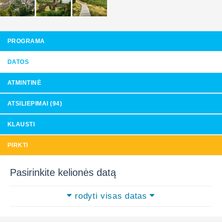
PROGRAMA
DATOS
ATMINTINĖ
ATSILIEPIMAI (94)
KLAUSTI
PIRKTI
Pasirinkite kelionės datą
rodyti visas datas