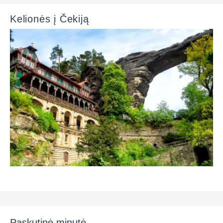
Kelionės į Čekiją
Paskutinė minutė