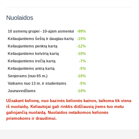
Nuolaidos
10 asmenų grupei - 10-ajam asmeniui
-99%
Keliaujantiems šeštą ir daugiau kartų
-15%
Keliaujantiems penktą kartą
-12%
Keliaujantiems ketvirtą kartą
-10%
Keliaujantiems trečią kartą
-7%
Keliaujantiems antrą kartą
-5%
Senjorams (nuo 65 m.)
-10%
Vaikams nuo 13 m. ir studentams
-5%
Jaunavedžiams
-10%
Užsakant kelionę, nuo bazinės kelionės kainos, taikoma tik viena
iš nuolaidų. Keliautojai gali rinktis didžiausią jiems tuo metu
galiojančią nuolaidą. Nuolaidos netaikomos kelionės
priemokoms ir draudimui.