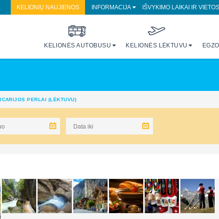
KELIONIŲ NAUJIENOS
INFORMACIJA
IŠVYKIMO LAIKAI IR VIETO
KELIONĖS AUTOBUSU
KELIONĖS LĖKTUVU
EGZO
ICARIJOS PERLAI (LĖKTUVU)