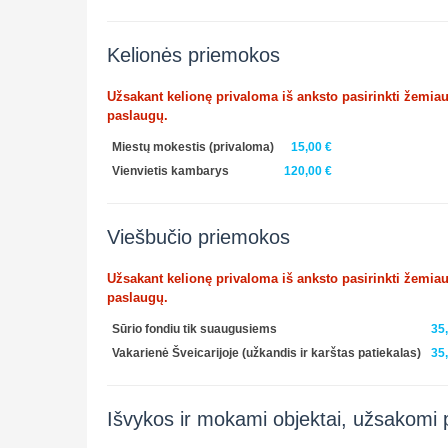
Kelionės priemokos
Užsakant kelionę privaloma iš anksto pasirinkti žemia
paslaugų.
Miestų mokestis
(privaloma)
15,00 €
Vienvietis kambarys
120,00 €
Viešbučio priemokos
Užsakant kelionę privaloma iš anksto pasirinkti žemia
paslaugų.
Sūrio fondiu tik suaugusiems
35
Vakarienė Šveicarijoje (užkandis ir karštas patiekalas)
35
Išvykos ir mokami objektai, užsakomi 