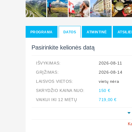
PROGRAMA
DATOS
ATMINTINĖ
ATSILIE
Pasirinkite kelionės datą
IŠVYKIMAS:
2026-08-11
GRĮŽIMAS:
2026-08-14
LAISVOS VIETOS:
vietų nėra
SKRYDŽIO KAINA NUO:
150 €
VAIKUI IKI 12 METŲ
719,00 €
Ka