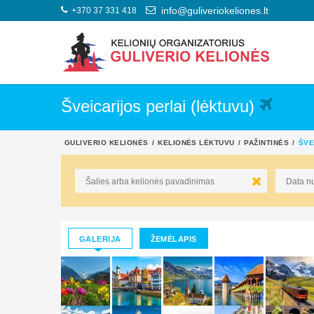
+370 37 331 418
info@guliveriokeliones.lt
Šveicarijos perlai (lėktuvu)
GULIVERIO KELIONĖS
KELIONĖS LĖKTUVU
PAŽINTINĖS
ŠVE
GALERIJA
ŽEMĖLAPIS