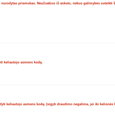
u nurodytas priemokas. Neužsakius iš anksto, nebus galimybės suteikti 
ti keliautojo asmens kodą.
ti keliautojo asmens kodą. Įsigyti draudimo negalima, jei iki kelionės 