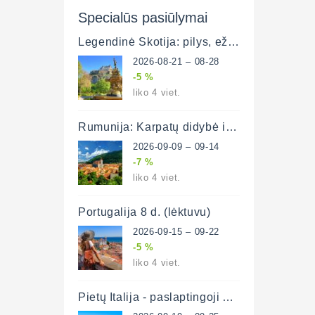
Specialūs pasiūlymai
Legendinė Škotija: pilys, ežerai ir miestai 8 d. (lėktuvu)
2026-08-21 – 08-28
-5 %
liko 4 viet.
Rumunija: Karpatų didybė ir Transilvanijos paslaptys (lėktuvu)
2026-09-09 – 09-14
-7 %
liko 4 viet.
Portugalija 8 d. (lėktuvu)
2026-09-15 – 09-22
-5 %
liko 4 viet.
Pietų Italija - paslaptingoji Apulija (lėktuvu)