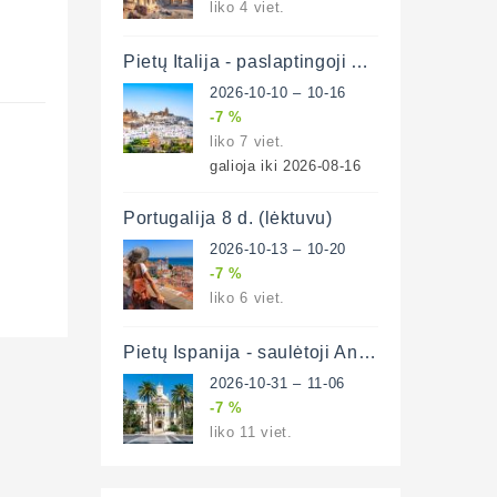
liko 4 viet.
Pietų Italija - paslaptingoji Apulija (lėktuvu)
2026-10-10 – 10-16
-7 %
liko 7 viet.
galioja iki 2026-08-16
Portugalija 8 d. (lėktuvu)
2026-10-13 – 10-20
-7 %
liko 6 viet.
Pietų Ispanija - saulėtoji Andalūzija 7 d. (lėktuvu)
2026-10-31 – 11-06
-7 %
liko 11 viet.