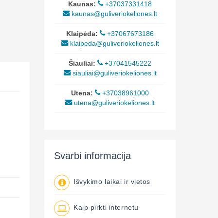
Kaunas:
+37037331418
kaunas@guliveriokeliones.lt
Klaipėda:
+37067673186
klaipeda@guliveriokeliones.lt
Šiauliai:
+37041545222
siauliai@guliveriokeliones.lt
Utena:
+37038961000
utena@guliveriokeliones.lt
Svarbi informacija
Išvykimo laikai ir vietos
Kaip pirkti internetu