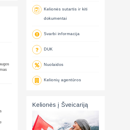
Kelionės sutartis ir kiti
dokumentai
Svarbi informacija
DUK
laugos
Nuolaidos
dimas
Kelionių agentūros
Kelionės į Šveicariją
us
e