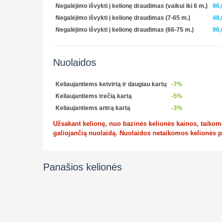
Negalėjimo išvykti į kelionę draudimas (vaikui iki 6 m.)
96,
Negalėjimo išvykti į kelionę draudimas (7-65 m.)
48,
Negalėjimo išvykti į kelionę draudimas (66-75 m.)
96,
Nuolaidos
Keliaujantiems ketvirtą ir daugiau kartų
-7%
Keliaujantiems trečią kartą
-5%
Keliaujantiems antrą kartą
-3%
Užsakant kelionę, nuo bazinės kelionės kainos, taikoma 
galiojančią nuolaidą. Nuolaidos netaikomos kelionės 
Panašios kelionės