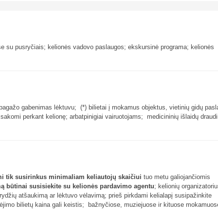
e su pusryčiais; kelionės vadovo paslaugos; ekskursinė programa; kelionės
to bagažo gabenimas lėktuvu; (*) bilietai į mokamus objektus, vietinių gidų pas
užsakomi perkant kelionę; arbatpinigiai vairuotojams; medicininių išlaidų drau
mi tik susirinkus minimaliam keliautojų skaičiui
tuo metu galiojančiomis
imą būtinai susisiekite su kelionės pardavimo agentu
; kelionių organizatori
ydžių atšaukimą ar lėktuvo vėlavimą; prieš pirkdami kelialapį susipažinkite
 įėjimo bilietų kaina gali keistis; bažnyčiose, muziejuose ir kituose mokamuos