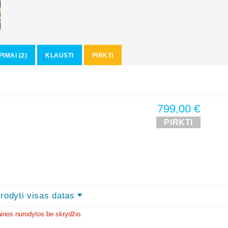
PIMAI (2)
KLAUSTI
PIRKTI
799,00 €
PIRKTI
rodyti visas datas
inos nurodytos be skrydžio.