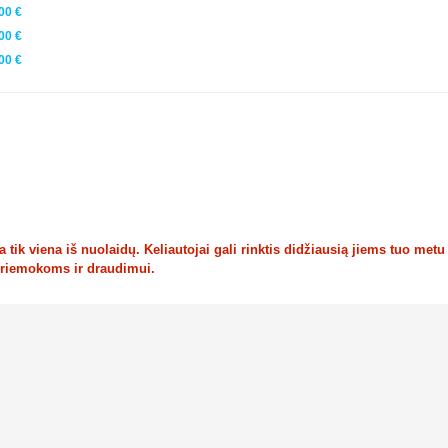
00 €
00 €
00 €
tik viena iš nuolaidų. Keliautojai gali rinktis didžiausią jiems tuo metu
priemokoms ir draudimui.