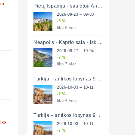
šių
Pietų Ispanija - saulėtoji Andalūzija 8 d. (lėktuvu)
2026-09-23 – 09-30
-5 %
liko 6 viet.
Neapolis - Kaprio sala - Iskijos sala - Amalfio pakrantė 8 d. (lėktuvu)
2026-09-27 – 10-04
-7 %
liko 7 viet.
Turkija – antikos lobynas 9 d. (lėktuvu)
2026-10-03 – 10-11
-7 %
liko 4 viet.
Turkija – antikos lobynas 9 d. (lėktuvu)
liko
2026-10-03 – 10-11
-7 %