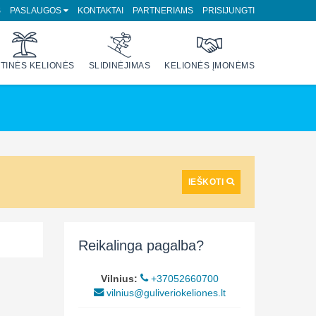
S
PASLAUGOS
KONTAKTAI
PARTNERIAMS
PRISIJUNGTI
TINĖS KELIONĖS
SLIDINĖJIMAS
KELIONĖS ĮMONĖMS
IEŠKOTI
Reikalinga pagalba?
Vilnius:
+37052660700
vilnius@guliveriokeliones.lt