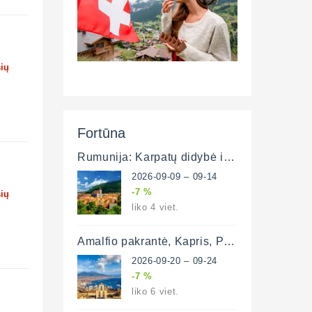
šių
Fortūna
Rumunija: Karpatų didybė ir Transilvanijos paslaptys (lėktuvu)
2026-09-09 – 09-14
-7 %
šių
liko 4 viet.
Amalfio pakrantė, Kapris, Pompėja ir Neapolis 5 d. (lėktuvu)
2026-09-20 – 09-24
-7 %
liko 6 viet.