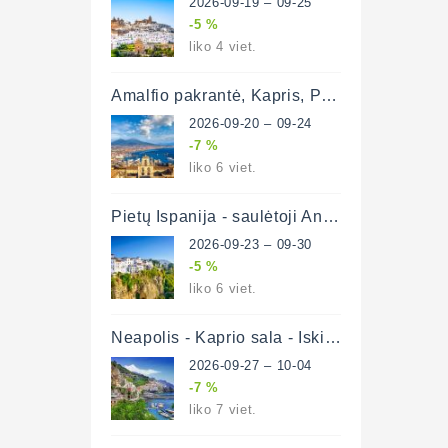
2026-09-19 – 09-25
-5 %
liko 4 viet.
Amalfio pakrantė, Kapris, Pompėja ir Neapolis 5 d. (lėktuvu)
2026-09-20 – 09-24
-7 %
liko 6 viet.
Pietų Ispanija - saulėtoji Andalūzija 8 d. (lėktuvu)
2026-09-23 – 09-30
-5 %
liko 6 viet.
Neapolis - Kaprio sala - Iskijos sala - Amalfio pakrantė 8 d. (lėktuvu)
2026-09-27 – 10-04
-7 %
liko 7 viet.