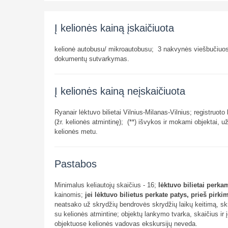
Į kelionės kainą įskaičiuota
kelionė autobusu/ mikroautobusu; 3 nakvynės viešbučiuos
dokumentų sutvarkymas.
Į kelionės kainą neįskaičiuota
Ryanair lėktuvo bilietai Vilnius-Milanas-Vilnius; registruo
(žr. kelionės atmintinę); (**) išvykos ir mokami objektai, 
kelionės metu.
Pastabos
Minimalus keliautojų skaičius - 16;
lėktuvo bilietai perka
kainomis;
jei lėktuvo bilietus perkate patys, prieš pirk
neatsako už skrydžių bendrovės skrydžių laikų keitimą, skr
su kelionės atmintine; objektų lankymo tvarka, skaičius ir
objektuose kelionės vadovas ekskursijų neveda.