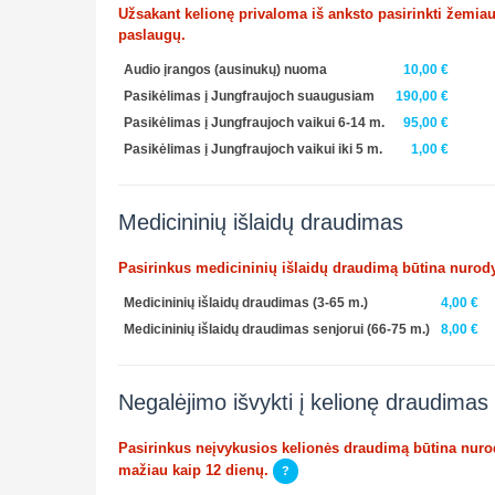
Užsakant kelionę privaloma iš anksto pasirinkti žemia
paslaugų.
Audio įrangos (ausinukų) nuoma
10,00 €
Pasikėlimas į Jungfraujoch suaugusiam
190,00 €
Pasikėlimas į Jungfraujoch vaikui 6-14 m.
95,00 €
Pasikėlimas į Jungfraujoch vaikui iki 5 m.
1,00 €
Medicininių išlaidų draudimas
Pasirinkus medicininių išlaidų draudimą būtina nurody
Medicininių išlaidų draudimas (3-65 m.)
4,00 €
Medicininių išlaidų draudimas senjorui (66-75 m.)
8,00 €
Negalėjimo išvykti į kelionę draudimas
Pasirinkus neįvykusios kelionės draudimą būtina nurody
mažiau kaip 12 dienų.
?