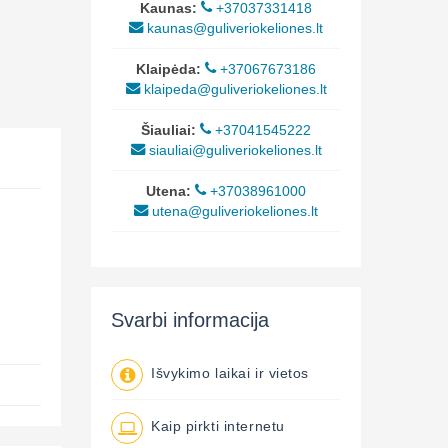
Kaunas:
+37037331418
kaunas@guliveriokeliones.lt
Klaipėda:
+37067673186
klaipeda@guliveriokeliones.lt
Šiauliai:
+37041545222
siauliai@guliveriokeliones.lt
Utena:
+37038961000
utena@guliveriokeliones.lt
Svarbi informacija
Išvykimo laikai ir vietos
Kaip pirkti internetu