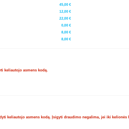
45,00 €
12,00 €
22,00 €
0,00 €
8,00 €
8,00 €
ti keliautojo asmens kodą.
ti keliautojo asmens kodą. Įsigyti draudimo negalima, jei iki kelionės 