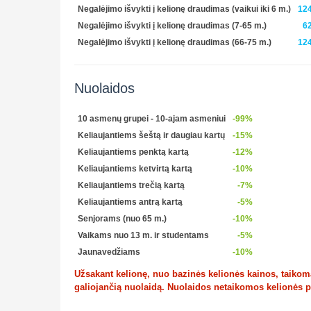
Negalėjimo išvykti į kelionę draudimas (vaikui iki 6 m.)
124
Negalėjimo išvykti į kelionę draudimas (7-65 m.)
62
Negalėjimo išvykti į kelionę draudimas (66-75 m.)
124
Nuolaidos
10 asmenų grupei - 10-ajam asmeniui
-99%
Keliaujantiems šeštą ir daugiau kartų
-15%
Keliaujantiems penktą kartą
-12%
Keliaujantiems ketvirtą kartą
-10%
Keliaujantiems trečią kartą
-7%
Keliaujantiems antrą kartą
-5%
Senjorams (nuo 65 m.)
-10%
Vaikams nuo 13 m. ir studentams
-5%
Jaunavedžiams
-10%
Užsakant kelionę, nuo bazinės kelionės kainos, taikoma 
galiojančią nuolaidą. Nuolaidos netaikomos kelionės 