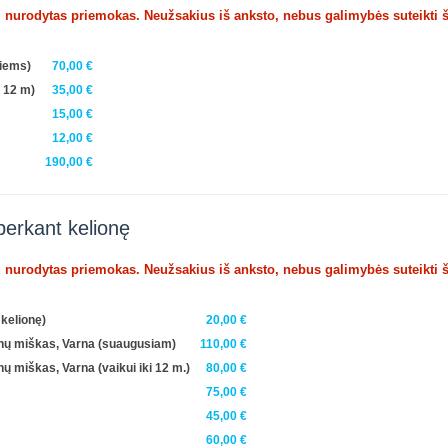
u nurodytas priemokas. Neužsakius iš anksto, nebus galimybės suteikti 
siems)
70,00 €
i 12 m)
35,00 €
15,00 €
12,00 €
190,00 €
perkant kelionę
u nurodytas priemokas. Neužsakius iš anksto, nebus galimybės suteikti 
kelionę)
20,00 €
enų miškas, Varna (suaugusiam)
110,00 €
 miškas, Varna (vaikui iki 12 m.)
80,00 €
75,00 €
45,00 €
60,00 €