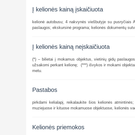
Į kelionės kainą įskaičiuota
kelionė autobusu; 4 nakvynės viešbutyje su pusryčiais A
paslaugos; ekskursinė programa; kelionės dokumentų sut
Į kelionės kainą neįskaičiuota
(*) – bilietai į mokamus objektus, vietinių gidų paslaugo
užsakomi perkant kelionę; (***) išvykos ir mokami objektai,
metu.
Pastabos
pirkdami kelialapį, reikalaukite šios kelionės atmintinės
muziejuose ir kituose mokamuose objektuose, kelionės v
Kelionės priemokos