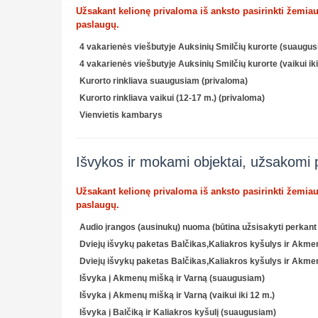
Užsakant kelionę privaloma iš anksto pasirinkti žemia
paslaugų.
4 vakarienės viešbutyje Auksinių Smilčių kurorte (suaugu
4 vakarienės viešbutyje Auksinių Smilčių kurorte (vaikui ik
Kurorto rinkliava suaugusiam
(privaloma)
Kurorto rinkliava vaikui (12-17 m.)
(privaloma)
Vienvietis kambarys
Išvykos ir mokami objektai, užsakomi 
Užsakant kelionę privaloma iš anksto pasirinkti žemia
paslaugų.
Audio įrangos (ausinukų) nuoma (būtina užsisakyti perkant 
Dviejų išvykų paketas Balčikas,Kaliakros kyšulys ir Akm
Dviejų išvykų paketas Balčikas,Kaliakros kyšulys ir Akmenų
Išvyka į Akmenų mišką ir Varną (suaugusiam)
Išvyka į Akmenų mišką ir Varną (vaikui iki 12 m.)
Išvyka į Balčiką ir Kaliakros kyšulį (suaugusiam)