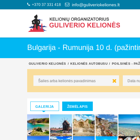
+370 37 331 418
info@guliveriokeliones.lt
Bulgarija - Rumunija 10 d. (pažinti
GULIVERIO KELIONĖS
KELIONĖS AUTOBUSU
POILSINĖS - PA
GALERIJA
ŽEMĖLAPIS