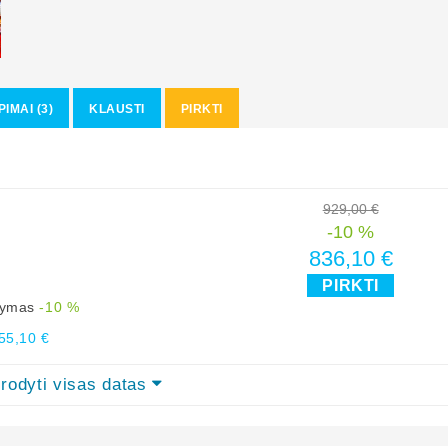
PIMAI (3)
KLAUSTI
PIRKTI
929,00 €
-10 %
836,10 €
PIRKTI
ūlymas
-10 %
55,10 €
rodyti visas datas