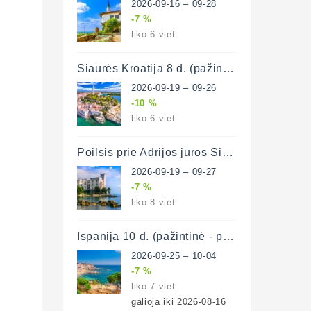
2026-09-16 – 09-28
-7 %
liko 6 viet.
Šiaurės Kroatija 8 d. (pažintinė - poilsinė)
2026-09-19 – 09-26
-10 %
liko 6 viet.
Poilsis prie Adrijos jūros Šiaurės Kroatijoje ir Italijoje
2026-09-19 – 09-27
-7 %
liko 8 viet.
Ispanija 10 d. (pažintinė - poilsinė)
2026-09-25 – 10-04
-7 %
liko 7 viet.
galioja iki 2026-08-16