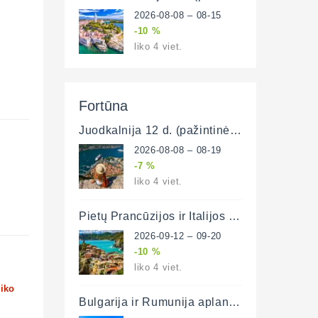
2026-08-08 – 08-15
-10 %
liko 4 viet.
Fortūna
Juodkalnija 12 d. (pažintinė-poilsinė)
2026-08-08 – 08-19
-7 %
liko 4 viet.
Pietų Prancūzijos ir Italijos Rivjera (pažintinė-poilsinė) 9 d.
2026-09-12 – 09-20
-10 %
liko 4 viet.
liko
Bulgarija ir Rumunija aplankant Stambulą (pažintinė-poilsinė)