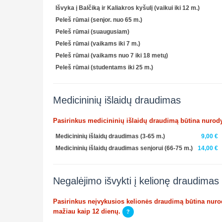
Išvyka į Balčiką ir Kaliakros kyšulį (vaikui iki 12 m.)
Peleš rūmai (senjor. nuo 65 m.)
Peleš rūmai (suaugusiam)
Peleš rūmai (vaikams iki 7 m.)
Peleš rūmai (vaikams nuo 7 iki 18 metų)
Peleš rūmai (studentams iki 25 m.)
Medicininių išlaidų draudimas
Pasirinkus medicininių išlaidų draudimą būtina nurody
Medicininių išlaidų draudimas (3-65 m.)
9,00 €
Medicininių išlaidų draudimas senjorui (66-75 m.)
14,00 €
Negalėjimo išvykti į kelionę draudimas
Pasirinkus neįvykusios kelionės draudimą būtina nurody
mažiau kaip 12 dienų.
?