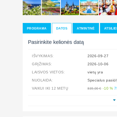
PROGRAMA
DATOS
ATMINTINĖ
ATSILIE
Pasirinkite kelionės datą
IŠVYKIMAS:
2026-09-27
GRĮŽIMAS:
2026-10-06
LAISVOS VIETOS:
vietų yra
NUOLAIDA:
Specialus pasi
VAIKUI IKI 12 METŲ
-10 %
7
839,00 €