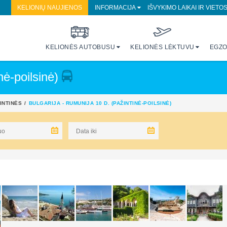
KELIONIŲ NAUJIENOS
INFORMACIJA
IŠVYKIMO LAIKAI IR VIETO
KELIONĖS AUTOBUSU
KELIONĖS LĖKTUVU
EGZO
nė-poilsinė)
ŽINTINĖS
BULGARIJA - RUMUNIJA 10 D. (PAŽINTINĖ-POILSINĖ)