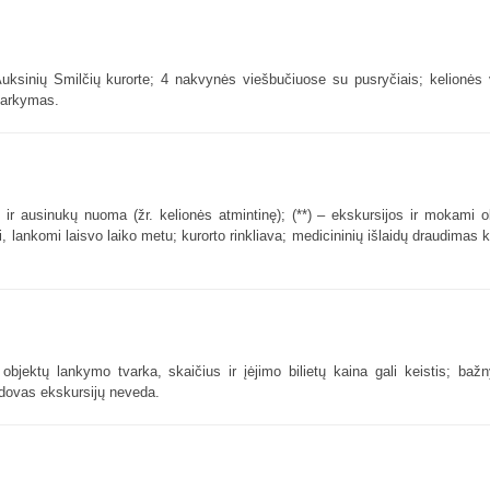
uksinių Smilčių kurorte; 4 nakvynės viešbučiuose su pusryčiais; kelionės
varkymas.
s ir ausinukų nuoma (žr. kelionės atmintinę); (**) – ekskursijos ir mokami ob
 lankomi laisvo laiko metu; kurorto rinkliava; medicininių išlaidų draudimas 
; objektų lankymo tvarka, skaičius ir įėjimo bilietų kaina gali keistis; bažn
adovas ekskursijų neveda.