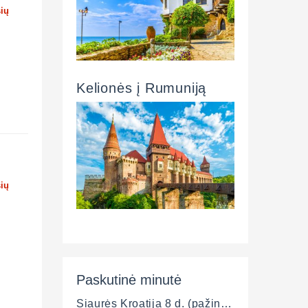
šių
Kelionės į Rumuniją
šių
Paskutinė minutė
Šiaurės Kroatija 8 d. (pažintinė - poilsinė)