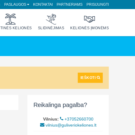
S
PASLAUGOS
KONTAKTAI
PARTNERIAMS
PRISIJUNGTI
TINĖS KELIONĖS
SLIDINĖJIMAS
KELIONĖS ĮMONĖMS
IEŠKOTI
Reikalinga pagalba?
Vilnius:
+37052660700
vilnius@guliveriokeliones.lt