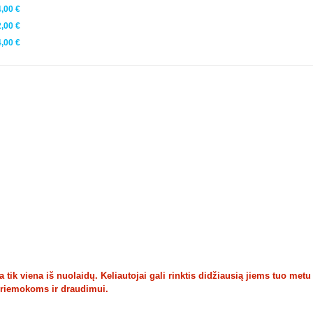
,00 €
,00 €
,00 €
tik viena iš nuolaidų. Keliautojai gali rinktis didžiausią jiems tuo metu
priemokoms ir draudimui.