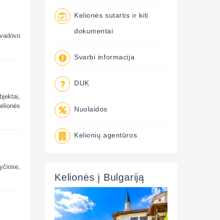
Kelionės sutartis ir kiti
dokumentai
 vadovo
Svarbi informacija
DUK
jektai,
kelionės
Nuolaidos
Kelionių agentūros
yčiose,
Kelionės į Bulgariją