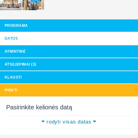
PROGRAMA
DATOS
ATMINTINĖ
ATSILIEPIMAI (3)
KLAUSTI
PIRKTI
Pasirinkite kelionės datą
rodyti visas datas