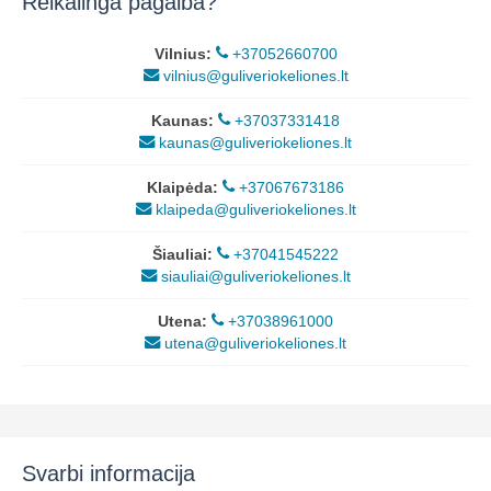
Reikalinga pagalba?
Vilnius:
+37052660700
vilnius@guliveriokeliones.lt
Kaunas:
+37037331418
kaunas@guliveriokeliones.lt
Klaipėda:
+37067673186
klaipeda@guliveriokeliones.lt
Šiauliai:
+37041545222
siauliai@guliveriokeliones.lt
Utena:
+37038961000
utena@guliveriokeliones.lt
Svarbi informacija