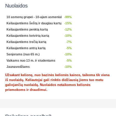
Nuolaidos
10 asmenų grupei - 10-ajam asmeniui
-99%
Keliaujantiems šeštą ir daugiau kartų
-15%
Keliaujantiems penktą kartą
-12%
Keliaujantiems ketvirtą kartą
-10%
Keliaujantiems trečią kartą
-7%
Keliaujantiems antrą kartą
-5%
Senjorams (nuo 65 m.)
-10%
Vaikams nuo 13 m. ir studentams
-5%
Jaunavedžiams
-10%
Užsakant kelionę, nuo bazinės kelionės kainos, taikoma tik viena
iš nuolaidų. Keliautojai gali rinktis didžiausią jiems tuo metu
galiojančią nuolaidą. Nuolaidos netaikomos kelionės
priemokoms ir draudimui.