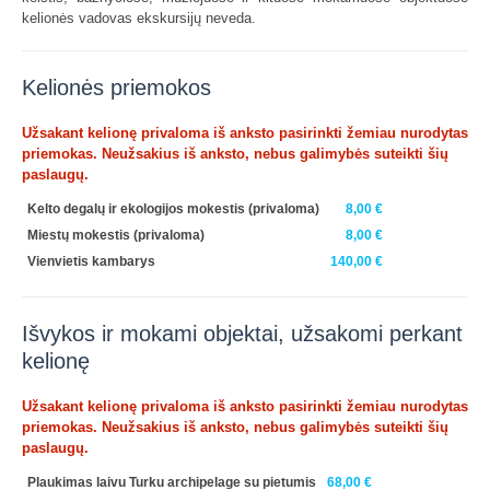
kelionės vadovas ekskursijų neveda.
Kelionės priemokos
Užsakant kelionę privaloma iš anksto pasirinkti žemiau nurodytas
priemokas. Neužsakius iš anksto, nebus galimybės suteikti šių
paslaugų.
Kelto degalų ir ekologijos mokestis
(privaloma)
8,00 €
Miestų mokestis
(privaloma)
8,00 €
Vienvietis kambarys
140,00 €
Išvykos ir mokami objektai, užsakomi perkant
kelionę
Užsakant kelionę privaloma iš anksto pasirinkti žemiau nurodytas
priemokas. Neužsakius iš anksto, nebus galimybės suteikti šių
paslaugų.
Plaukimas laivu Turku archipelage su pietumis
68,00 €