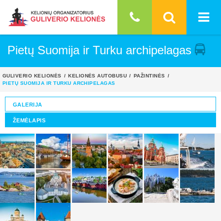
Pietų Suomija ir Turku archipelagas
GULIVERIO KELIONĖS
KELIONĖS AUTOBUSU
PAŽINTINĖS
PIETŲ SUOMIJA IR TURKU ARCHIPELAGAS
GALERIJA
ŽEMĖLAPIS