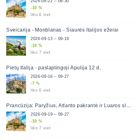
2026-08-22 – 08-30
-10 %
liko 6 viet.
Šveicarija - Monblanas - Šiaurės Italijos ežerai
2026-09-13 – 09-19
-10 %
liko 7 viet.
Pietų Italija - paslaptingoji Apulija 12 d.
2026-09-16 – 09-27
-7 %
liko 6 viet.
Prancūzija: Paryžius, Atlanto pakrantė ir Luaros slėnis
2026-09-19 – 09-27
-10 %
liko 7 viet.