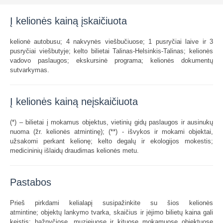
Į kelionės kainą įskaičiuota
kelionė autobusu; 4 nakvynės viešbučiuose; 1 pusryčiai laive ir 3
pusryčiai viešbutyje; kelto bilietai Talinas-Helsinkis-Talinas; kelionės
vadovo paslaugos; ekskursinė programa; kelionės dokumentų
sutvarkymas.
Į kelionės kainą neįskaičiuota
(*) – bilietai į mokamus objektus, vietinių gidų paslaugos ir ausinukų
nuoma (žr. kelionės atmintinę); (**) - išvykos ir mokami objektai,
užsakomi perkant kelionę; kelto degalų ir ekologijos mokestis;
medicininių išlaidų draudimas kelionės metu.
Pastabos
Prieš pirkdami kelialapį susipažinkite su šios kelionės
atmintine; objektų lankymo tvarka, skaičius ir įėjimo bilietų kaina gali
keistis; bažnyčiose, muziejuose ir kituose mokamuose objektuose