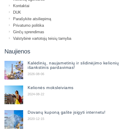
Kontaktai
DUK
Parašykite atsiliepimą
Privatumo politika
Ginčų sprendimas
Valstybinė vartotojų teisių tarnyba
Naujienos
Kalėdinių, naujametinių ir slidinėjimo kelionių
išankstinis pardavimas!
2026-08-06
Kelionės moksleiviams
2024-08-22
Dovanų kuponą galite įsigyti internetu!
2020-12-15