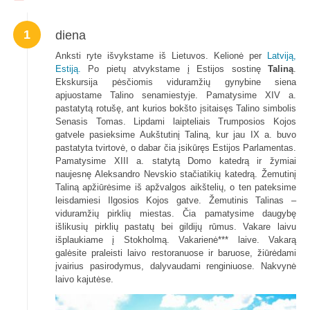
1
diena
Anksti ryte išvykstame iš Lietuvos. Kelionė per
Latviją,
Estiją.
Po pietų atvykstame į Estijos sostinę
Taliną
.
Ekskursija pėsčiomis viduramžių gynybine siena
apjuostame Talino senamiestyje. Pamatysime XIV a.
pastatytą rotušę, ant kurios bokšto įsitaisęs Talino simbolis
Senasis Tomas. Lipdami laipteliais Trumposios Kojos
gatvele pasieksime Aukštutinį Taliną, kur jau IX a. buvo
pastatyta tvirtovė, o dabar čia įsikūręs Estijos Parlamentas.
Pamatysime XIII a. statytą Domo katedrą ir žymiai
naujesnę Aleksandro Nevskio stačiatikių katedrą. Žemutinį
Taliną apžiūrėsime iš apžvalgos aikštelių, o ten pateksime
leisdamiesi Ilgosios Kojos gatve. Žemutinis Talinas –
viduramžių pirklių miestas. Čia pamatysime daugybę
išlikusių pirklių pastatų bei gildijų rūmus. Vakare laivu
išplaukiame į Stokholmą. Vakarienė*** laive. Vakarą
galėsite praleisti laivo restoranuose ir baruose, žiūrėdami
įvairius pasirodymus, dalyvaudami renginiuose. Nakvynė
laivo kajutėse.