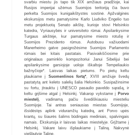
svarbiu miestu jis tapo tik XIX amžiaus pradžioje, kai
Rusijos imperijai užėmus Suomijos teritoriją čia buvo
perkelta Suomijos kunigaikštystės sostinė. Apžvalginės
ekskursijos metu pamatysime Karlo Liudviko Engelio tuo
metu projektuotą Senato aikštę, kurioje stovi Helsinkio
katedra, Vyriausybės ir universiteto rūmai. Apsilankysime
Turgaus aikštėje, kur pamatysime miesto rotušę ir
Suomijos Prezidento rūmus. Autobusu važiuodami
Manerheimo gatve pasigrožėsime Suomijos Parlamento
rūmais bei kitais pastatais. Pasivaikščiosime prie
originalaus paminklo kompozitoriui Janui Sibelijui bei
apsilankysime garsiojoje uoloje iškaltoje Tempeliaukio
bažnyčioje*. Laisvas laikas pietums. Po pietų keltu
plaukiame į
Suomenlinos fortą*
, XVIII amžiuje švedų
pastatytą ant keleto salelių šalia Helsinkio. Susipažinsime
su fortu, įtrauktu į UNESCO pasaulio paveldo sąrašą, ir
keltu grįšime atgal į Helsinkį. Vakarop vykstame į
Porvo
miestelį
, vadinamą pačiu švediškiausiu miesteliu
Suomijoje. Tai antras seniausias miestas Suomijoje,
išsidėstęs aplink viduramžių katedrą, ant Porvo upės
krantų, su šiaurės šalims būdingais mediniais, spalvingais
namais. Ekskursija ir laisvas laikas miestelyje. Grįžtame į
Helsinkį. Vakare laivu išplaukiame į Taliną. Nakvynė
viešbutyje Taline.