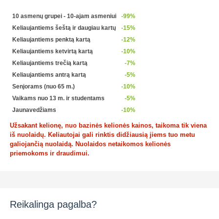
10 asmenų grupei - 10-ajam asmeniui
-99%
Keliaujantiems šeštą ir daugiau kartų
-15%
Keliaujantiems penktą kartą
-12%
Keliaujantiems ketvirtą kartą
-10%
Keliaujantiems trečią kartą
-7%
Keliaujantiems antrą kartą
-5%
Senjorams (nuo 65 m.)
-10%
Vaikams nuo 13 m. ir studentams
-5%
Jaunavedžiams
-10%
Užsakant kelionę, nuo bazinės kelionės kainos, taikoma tik viena
iš nuolaidų. Keliautojai gali rinktis didžiausią jiems tuo metu
galiojančią nuolaidą. Nuolaidos netaikomos kelionės
priemokoms ir draudimui.
Reikalinga pagalba?