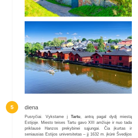
5
diena
Pusryčiai. Vykstame į
Tartu
, antrą pagal dydį miestą
Estijoje. Miesto teises Tartu gavo XIII amžiuje ir nuo tada
priklausė Hanzos prekybinei sąjungai. Čia įkurtas ir
seniausias Estijos universitetas – jį 1632 m. įkūrė Švedijos