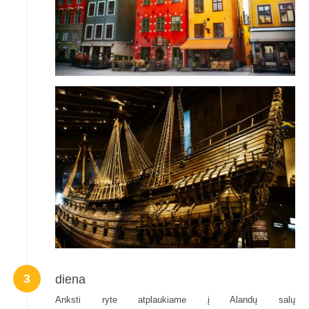
3
diena
Anksti ryte atplaukiame į Alandų salų