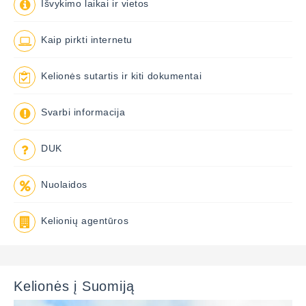
Išvykimo laikai ir vietos
Kaip pirkti internetu
Kelionės sutartis ir kiti dokumentai
Svarbi informacija
DUK
Nuolaidos
Kelionių agentūros
Kelionės į Suomiją