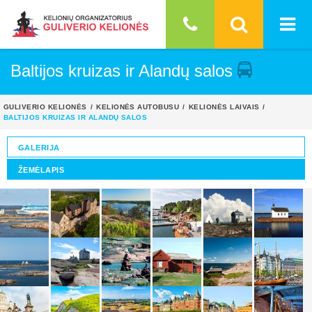
Baltijos kruizas ir Alandų salos
GULIVERIO KELIONĖS
KELIONĖS AUTOBUSU
KELIONĖS LAIVAIS
BALTIJOS KRUIZAS IR ALANDŲ SALOS
GALERIJA
ŽEMĖLAPIS