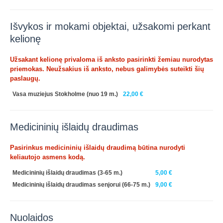
Išvykos ir mokami objektai, užsakomi perkant
kelionę
Užsakant kelionę privaloma iš anksto pasirinkti žemiau nurodytas
priemokas. Neužsakius iš anksto, nebus galimybės suteikti šių
paslaugų.
Vasa muziejus Stokholme (nuo 19 m.)
22,00 €
Medicininių išlaidų draudimas
Pasirinkus medicininių išlaidų draudimą būtina nurodyti
keliautojo asmens kodą.
Medicininių išlaidų draudimas (3-65 m.)
5,00 €
Medicininių išlaidų draudimas senjorui (66-75 m.)
9,00 €
Nuolaidos