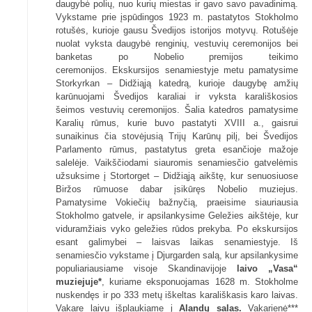
daugybė polių, nuo kurių miestas ir gavo savo pavadinimą.
Vykstame prie įspūdingos 1923 m. pastatytos Stokholmo
rotušės, kurioje gausu Švedijos istorijos motyvų. Rotušėje
nuolat vyksta daugybė renginių, vestuvių ceremonijos bei
banketas po Nobelio premijos teikimo
ceremonijos. Ekskursijos senamiestyje metu pamatysime
Storkyrkan – Didžiąją katedrą, kurioje daugybę amžių
karūnuojami Švedijos karaliai ir vyksta karališkosios
šeimos vestuvių ceremonijos. Šalia katedros pamatysime
Karalių rūmus, kurie buvo pastatyti XVIII a., gaisrui
sunaikinus čia stovėjusią Trijų Karūnų pilį, bei Švedijos
Parlamento rūmus, pastatytus greta esančioje mažoje
salelėje. Vaikščiodami siauromis senamiesčio gatvelėmis
užsuksime į Stortorget – Didžiąją aikštę, kur senuosiuose
Biržos rūmuose dabar įsikūręs Nobelio muziejus.
Pamatysime Vokiečių bažnyčią, praeisime siauriausia
Stokholmo gatvele, ir apsilankysime Geležies aikštėje, kur
viduramžiais vyko geležies rūdos prekyba. Po ekskursijos
esant galimybei – laisvas laikas senamiestyje. Iš
senamiesčio vykstame į Djurgarden salą, kur apsilankysime
populiariausiame visoje Skandinavijoje
laivo „Vasa“
muziejuje*
, kuriame eksponuojamas 1628 m. Stokholme
nuskendęs ir po 333 metų iškeltas karališkasis karo laivas.
Vakare laivu išplaukiame į
Alandų salas.
Vakarienė***