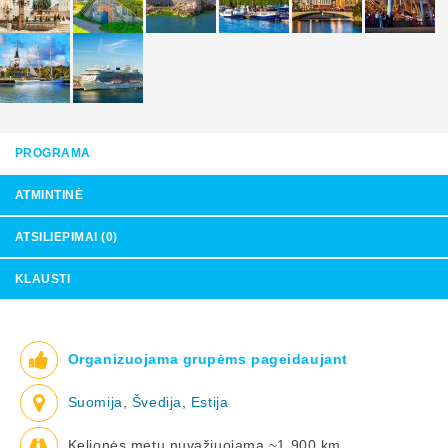
PROGRAMA
ATMINTINĖ
ATSILIEPIMAI (0)
KLAUSTI
Organizuojama grupėms pageidaujant
Suomija
,
Švedija
,
Estija
Kelionės metu nuvažiuojama ~1 900 km