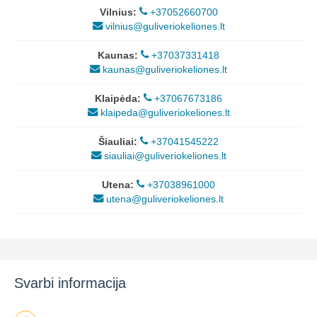
Vilnius:
+37052660700
vilnius@guliveriokeliones.lt
Kaunas:
+37037331418
kaunas@guliveriokeliones.lt
Klaipėda:
+37067673186
klaipeda@guliveriokeliones.lt
Šiauliai:
+37041545222
siauliai@guliveriokeliones.lt
Utena:
+37038961000
utena@guliveriokeliones.lt
Svarbi informacija