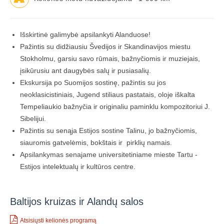
Išskirtinė galimybė apsilankyti Alanduose!
​Pažintis su didžiausiu Švedijos ir Skandinavijos miestu
Stokholmu, garsiu savo rūmais, bažnyčiomis ir muziejais,
įsikūrusiu ant daugybės salų ir pusiasalių.
Ekskursija po Suomijos sostinę, pažintis su jos
neoklasicistiniais, Jugend stiliaus pastatais, oloje iškalta
Tempeliaukio bažnyčia ir originaliu paminklu kompozitoriui J.
Sibelijui.
Pažintis su senąja Estijos sostine Talinu, jo bažnyčiomis,
siauromis gatvelėmis, bokštais ir pirklių namais.
Apsilankymas senajame universitetiniame mieste Tartu -
Estijos intelektualų ir kultūros centre.
Baltijos kruizas ir Alandų salos
Atsisiųsti kelionės programą