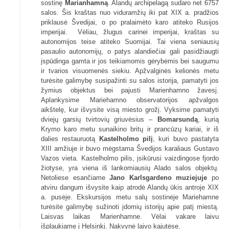
sostinę
Marianhamną
. Alandų archipelagą sudaro net 6757
salos. Šis kraštas nuo viduramžių iki pat XIX a. pradžios
priklausė Švedijai, o po pralaimėto karo atiteko Rusijos
imperijai. Vėliau, žlugus carinei imperijai, kraštas su
autonomijos teise atiteko Suomijai. Tai viena seniausių
pasaulio autonomijų, o patys alandiečiai gali pasidžiaugti
įspūdinga gamta ir jos teikiamomis gėrybėmis bei saugumu
ir tvarios visuomenės siekiu. Apžvalginės kelionės metu
turėsite galimybę susipažinti su salos istorija, pamatyti jos
žymius objektus bei pajusti Marienhamno žavesį.
Aplankysime Mariehamno observatorijos apžvalgos
aikštelę, kur išvysite visą miesto grožį. Vyksime pamatyti
dviejų garsių tvirtovių griuvėsius –
Bomarsundą
, kurią
Krymo karo metu sunaikino britų ir prancūzų kariai, ir iš
dalies restauruotą
Kastelholmo pilį
, kuri buvo pastatyta
XIII amžiuje ir buvo mėgstama Švedijos karaliaus Gustavo
Vazos vieta. Kastelholmo pilis, įsikūrusi vaizdingose fjordo
žiotyse, yra viena iš lankomiausių Alado salos objektų.
Netoliese esančiame
Jano
Karlsgardeno muziejuje
po
atviru dangum išvysite kaip atrodė Alandų ūkis antroje XIX
a. pusėje. Ekskursijos metu salų sostinėje Mariehamne
turėsite galimybę sužinoti įdomių istorijų apie patį miestą.
Laisvas laikas Marienhamne. Vėlai vakare laivu
išplaukiame į Helsinkį. Nakvynė laivo kajutėse.