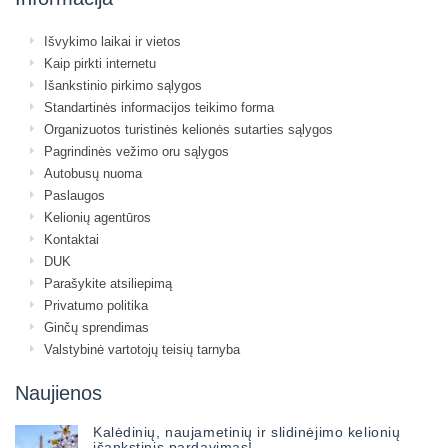
Išvykimo laikai ir vietos
Kaip pirkti internetu
Išankstinio pirkimo sąlygos
Standartinės informacijos teikimo forma
Organizuotos turistinės kelionės sutarties sąlygos
Pagrindinės vežimo oru sąlygos
Autobusų nuoma
Paslaugos
Kelionių agentūros
Kontaktai
DUK
Parašykite atsiliepimą
Privatumo politika
Ginčų sprendimas
Valstybinė vartotojų teisių tarnyba
Naujienos
Kalėdinių, naujametinių ir slidinėjimo kelionių
išankstinis pardavimas!