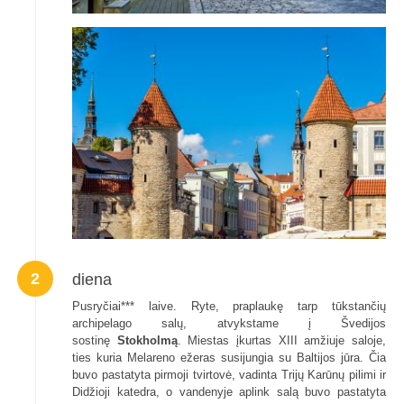
2
diena
Pusryčiai*** laive. Ryte, praplaukę tarp tūkstančių
archipelago salų, atvykstame į Švedijos
sostinę
Stokholmą
. Miestas įkurtas XIII amžiuje saloje,
ties kuria Melareno ežeras susijungia su Baltijos jūra. Čia
buvo pastatyta pirmoji tvirtovė, vadinta Trijų Karūnų pilimi ir
Didžioji katedra, o vandenyje aplink salą buvo pastatyta