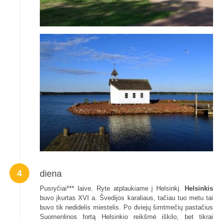
4
diena
Pusryčiai*** laive. Ryte atplaukiame į Helsinkį.
Helsinkis
buvo įkurtas XVI a. Švedijos karaliaus, tačiau tuo metu tai
buvo tik nedidelis miestelis. Po dviejų šimtmečių pastačius
Suomenlinos fortą Helsinkio reikšmė iškilo, bet tikrai