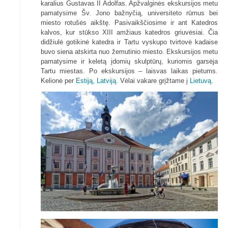
karalius Gustavas II Adolfas. Apžvalginės ekskursijos metu
pamatysime Šv. Jono bažnyčią, universiteto rūmus bei
miesto rotušės aikštę. Pasivaikščiosime ir ant Katedros
kalvos, kur stūkso XIII amžiaus katedros griuvėsiai. Čia
didžiulė gotikinė katedra ir Tartu vyskupo tvirtovė kadaise
buvo siena atskirta nuo žemutinio miesto. Ekskursijos metu
pamatysime ir keletą įdomių skulptūrų, kuriomis garsėja
Tartu miestas. Po ekskursijos – laisvas laikas pietums.
Kelionė per
Estiją,
Latviją.
Vėlai vakare grįžtame į
Lietuvą.