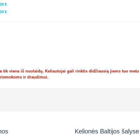
00 €
00 €
tik viena iš nuolaidų. Keliautojai gali rinktis didžiausią jiems tuo metu
priemokoms ir draudimui.
nos
Kelionės Baltijos šalyse