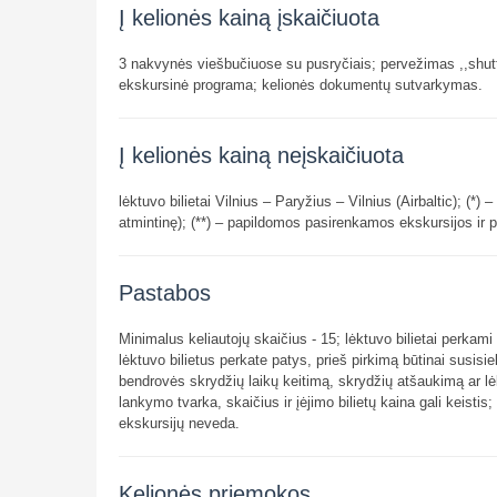
Į kelionės kainą įskaičiuota
3 nakvynės viešbučiuose su pusryčiais; pervežimas ,,shut
ekskursinė programa; kelionės dokumentų sutvarkymas.
Į kelionės kainą neįskaičiuota
lėktuvo bilietai Vilnius – Paryžius – Vilnius (Airbaltic); (*
atmintinę); (**) – papildomos pasirenkamos ekskursijos ir 
Pastabos
Minimalus keliautojų skaičius - 15; lėktuvo bilietai perkami
lėktuvo bilietus perkate patys, prieš pirkimą būtinai susis
bendrovės skrydžių laikų keitimą, skrydžių atšaukimą ar lėk
lankymo tvarka, skaičius ir įėjimo bilietų kaina gali keis
ekskursijų neveda.
Kelionės priemokos