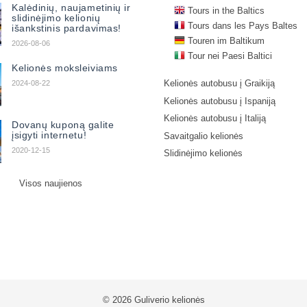
Kalėdinių, naujametinių ir
Tours in the Baltics
slidinėjimo kelionių
Tours dans les Pays Baltes
išankstinis pardavimas!
Touren im Baltikum
2026-08-06
Tour nei Paesi Baltici
Kelionės moksleiviams
Kelionės autobusu į Graikiją
2024-08-22
Kelionės autobusu į Ispaniją
Kelionės autobusu į Italiją
Dovanų kuponą galite
įsigyti internetu!
Savaitgalio kelionės
2020-12-15
Slidinėjimo kelionės
Visos naujienos
© 2026 Guliverio kelionės