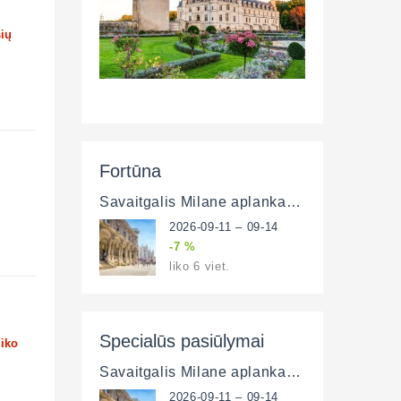
šių
Fortūna
Savaitgalis Milane aplankant Komo ežerą ir Veroną (lėktuvu)
2026-09-11 – 09-14
-7 %
liko 6 viet.
Specialūs pasiūlymai
liko
Savaitgalis Milane aplankant Komo ežerą ir Veroną (lėktuvu)
2026-09-11 – 09-14