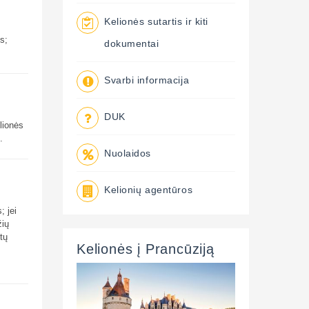
Kelionės sutartis ir kiti
s;
dokumentai
Svarbi informacija
DUK
elionės
.
Nuolaidos
Kelionių agentūros
; jei
žių
tų
Kelionės į Prancūziją