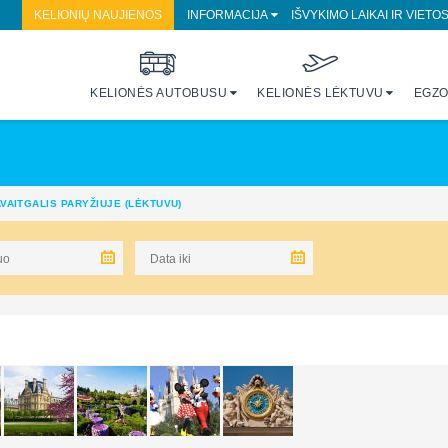
KELIONIŲ NAUJIENOS
INFORMACIJA
IŠVYKIMO LAIKAI IR VIETO
KELIONĖS AUTOBUSU
KELIONĖS LĖKTUVU
EGZO
VAITGALIS PARYŽIUJE (LĖKTUVU)