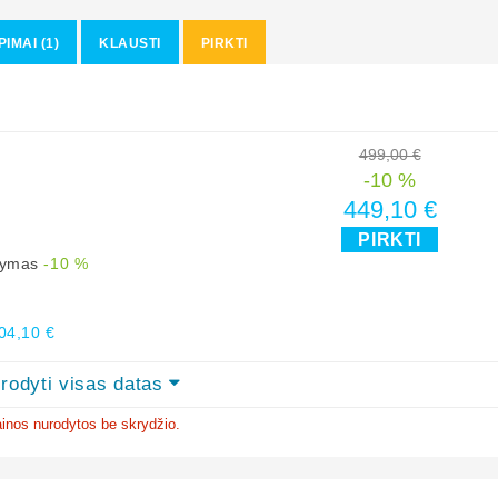
PIMAI (1)
KLAUSTI
PIRKTI
499,00 €
-10 %
449,10 €
PIRKTI
ūlymas
-10 %
04,10 €
rodyti visas datas
inos nurodytos be skrydžio.