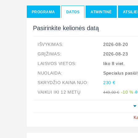
PROGRAMA
DATOS
ATMINTINĖ
ATSILIE
Pasirinkite kelionės datą
IŠVYKIMAS:
2026-08-20
GRĮŽIMAS:
2026-08-23
LAISVOS VIETOS:
liko 8 viet.
NUOLAIDA:
Specialus pasi
SKRYDŽIO KAINA NUO:
230 €
VAIKUI IKI 12 METŲ
-10 %
4
449,00 €
Ka