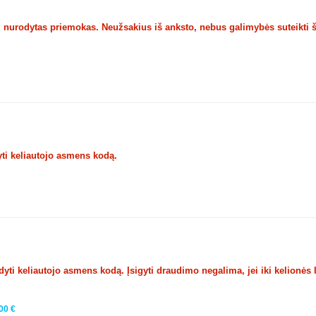
u nurodytas priemokas. Neužsakius iš anksto, nebus galimybės suteikti 
ti keliautojo asmens kodą.
ti keliautojo asmens kodą. Įsigyti draudimo negalima, jei iki kelionės 
00 €