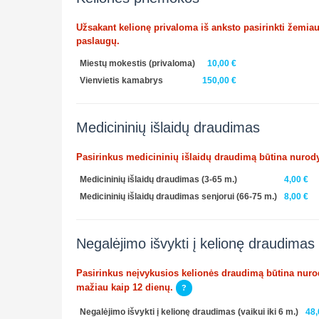
Užsakant kelionę privaloma iš anksto pasirinkti žemia
paslaugų.
Miestų mokestis
(privaloma)
10,00 €
Vienvietis kamabrys
150,00 €
Medicininių išlaidų draudimas
Pasirinkus medicininių išlaidų draudimą būtina nurody
Medicininių išlaidų draudimas (3-65 m.)
4,00 €
Medicininių išlaidų draudimas senjorui (66-75 m.)
8,00 €
Negalėjimo išvykti į kelionę draudimas
Pasirinkus neįvykusios kelionės draudimą būtina nurody
mažiau kaip 12 dienų.
?
Negalėjimo išvykti į kelionę draudimas (vaikui iki 6 m.)
48,