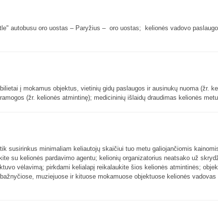
tle" autobusu oro uostas – Paryžius – oro uostas; kelionės vadovo paslaugo
) – bilietai į mokamus objektus, vietinių gidų paslaugos ir ausinukų nuoma (žr. k
pramogos (žr. kelionės atmintinę); medicininių išlaidų draudimas kelionės metu
 tik susirinkus minimaliam keliautojų skaičiui tuo metu galiojančiomis kainomis
iekite su kelionės pardavimo agentu; kelionių organizatorius neatsako už skryd
tuvo vėlavimą; pirkdami kelialapį reikalaukite šios kelionės atmintinės; objek
tis; bažnyčiose, muziejuose ir kituose mokamuose objektuose kelionės vadovas