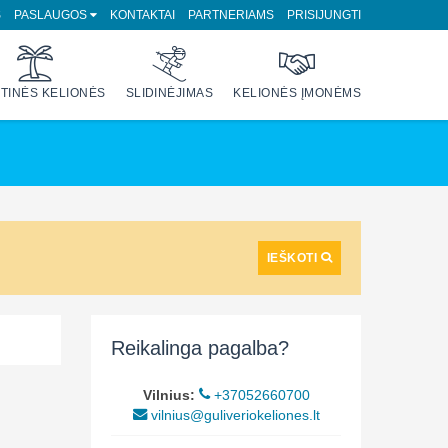
S
PASLAUGOS
KONTAKTAI
PARTNERIAMS
PRISIJUNGTI
TINĖS KELIONĖS
SLIDINĖJIMAS
KELIONĖS ĮMONĖMS
IEŠKOTI
Reikalinga pagalba?
Vilnius:
+37052660700
vilnius@guliveriokeliones.lt