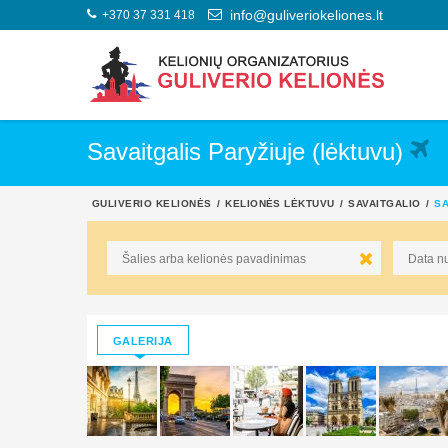
+370 37 331 418
info@guliveriokeliones.lt
Savaitgalis Paryžiuje (lėktuvu)
GULIVERIO KELIONĖS
KELIONĖS LĖKTUVU
SAVAITGALIO
SA
GALERIJA