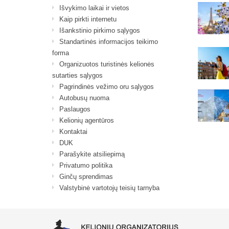
Išvykimo laikai ir vietos
Kaip pirkti internetu
Išankstinio pirkimo sąlygos
Standartinės informacijos teikimo
forma
Organizuotos turistinės kelionės
sutarties sąlygos
Pagrindinės vežimo oru sąlygos
Autobusų nuoma
Paslaugos
Kelionių agentūros
Kontaktai
DUK
Parašykite atsiliepimą
Privatumo politika
Ginčų sprendimas
Valstybinė vartotojų teisių tarnyba