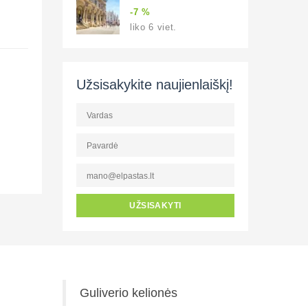
-7 %
liko 6 viet.
Užsisakykite naujienlaiškį!
UŽSISAKYTI
Guliverio kelionės