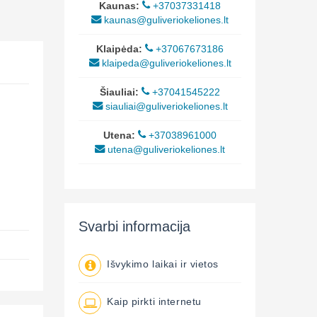
Kaunas:
+37037331418
kaunas@guliveriokeliones.lt
Klaipėda:
+37067673186
klaipeda@guliveriokeliones.lt
Šiauliai:
+37041545222
siauliai@guliveriokeliones.lt
Utena:
+37038961000
utena@guliveriokeliones.lt
Svarbi informacija
Išvykimo laikai ir vietos
Kaip pirkti internetu