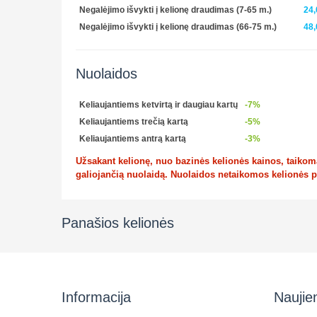
Negalėjimo išvykti į kelionę draudimas (7-65 m.)
24,
Negalėjimo išvykti į kelionę draudimas (66-75 m.)
48,
Nuolaidos
Keliaujantiems ketvirtą ir daugiau kartų
-7%
Keliaujantiems trečią kartą
-5%
Keliaujantiems antrą kartą
-3%
Užsakant kelionę, nuo bazinės kelionės kainos, taikoma 
galiojančią nuolaidą. Nuolaidos netaikomos kelionės 
Panašios kelionės
Informacija
Naujie