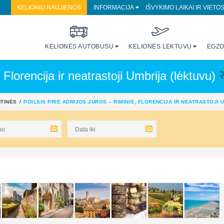
KELIONIŲ NAUJIENOS
INFORMACIJA
IŠVYKIMO LAIKAI IR VIETO
KELIONĖS AUTOBUSU
KELIONĖS LĖKTUVU
EGZO
, Florencija ir neatrastoji Umbrija (lėktuvu)
NTINĖS
POILSIS PRIE ADRIJOS JŪROS – RIMINIS, FLORENCIJA IR NEATRASTOJI 