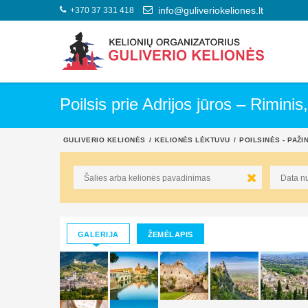
+370 37 331 418
info@guliveriokeliones.lt
Poilsis prie Adrijos jūros – Riminis
GULIVERIO KELIONĖS
KELIONĖS LĖKTUVU
POILSINĖS - PAŽI
GALERIJA
ŽEMĖLAPIS