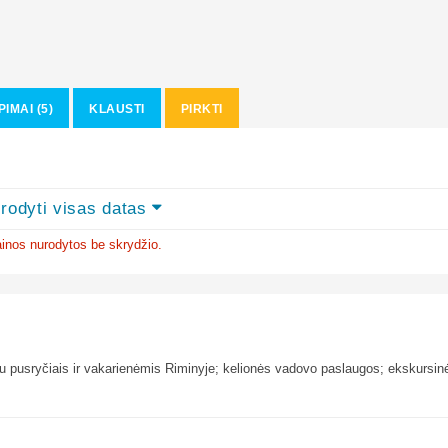
PIMAI (5)
KLAUSTI
PIRKTI
rodyti visas datas
inos nurodytos be skrydžio.
u pusryčiais ir vakarienėmis Riminyje; kelionės vadovo paslaugos; ekskursin