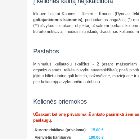
Į kelionės kainą neįskaičiuota
lėktuvo bilietai Kaunas – Rimini – Kaunas (Ryanair,
lėk
galiojančiomis kainomis)
; priduodamas bagažas; (*) moka
(**) išvykos ir mokami objektai, užsakomi perkant kelionę (
kurorto rinkliava; medicininių išlaidų draudimas kelionės m
Pastabos
Minimalus keliautojų skaičius - 2 (esant mažesniam k
organizuojamas, reikės nuvykti savarankiškai); prieš pirkda
įėjimo bilietų kaina gali keistis; bažnyčiose, muziejuose
prie keliautojų atvykstančiu autobusu.
Kelionės priemokos
Užsakant kelionę privaloma iš anksto pasirinkti žemia
paslaugų.
Kurorto rinkliava
(privaloma)
15,00 €
Vienvietis kambarys
180,00 €