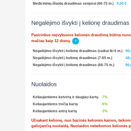
Medicininių išlaidų draudimas senjorui (66-75 m.)
9,00 €
Negalėjimo išvykti į kelionę draudimas
Pasirinkus neįvykusios kelionės draudimą būtina nurody
mažiau kaip 12 dienų.
?
Negalėjimo išvykti į kelionę draudimas (vaikui iki 6 m.)
96,
Negalėjimo išvykti į kelionę draudimas (7-65 m.)
48,
Negalėjimo išvykti į kelionę draudimas (66-75 m.)
96,
Nuolaidos
Keliaujantiems ketvirtą ir daugiau kartų
-7%
Keliaujantiems trečią kartą
-5%
Keliaujantiems antrą kartą
-3%
Užsakant kelionę, nuo bazinės kelionės kainos, taikoma 
galiojančią nuolaidą. Nuolaidos netaikomos kelionės 