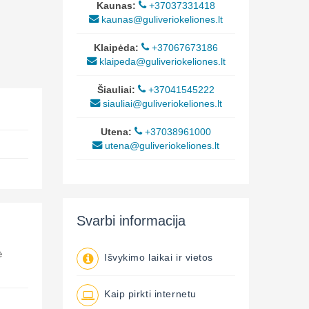
Kaunas:
+37037331418
kaunas@guliveriokeliones.lt
Klaipėda:
+37067673186
klaipeda@guliveriokeliones.lt
Šiauliai:
+37041545222
siauliai@guliveriokeliones.lt
Utena:
+37038961000
utena@guliveriokeliones.lt
Svarbi informacija
ė
Išvykimo laikai ir vietos
Kaip pirkti internetu