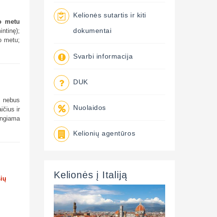
Kelionės sutartis ir kiti
uo metu
intinę);
dokumentai
ko metu;
Svarbi informacija
DUK
ą nebus
Nuolaidos
ičius ir
ungiama
Kelionių agentūros
Kelionės į Italiją
šių