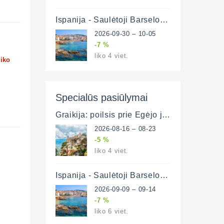
Ispanija - Saulėtoji Barselona ir poilsis prie Viduržemio jūros 6 d. (lėktuvu)
2026-09-30 – 10-05
-7 %
liko 4 viet.
liko
Specialūs pasiūlymai
Graikija: poilsis prie Egėjo jūros ir plati pažintinė programa (lėktuvu)
2026-08-16 – 08-23
-5 %
liko 4 viet.
Ispanija - Saulėtoji Barselona ir poilsis prie Viduržemio jūros 6 d. (lėktuvu)
2026-09-09 – 09-14
-7 %
liko 6 viet.