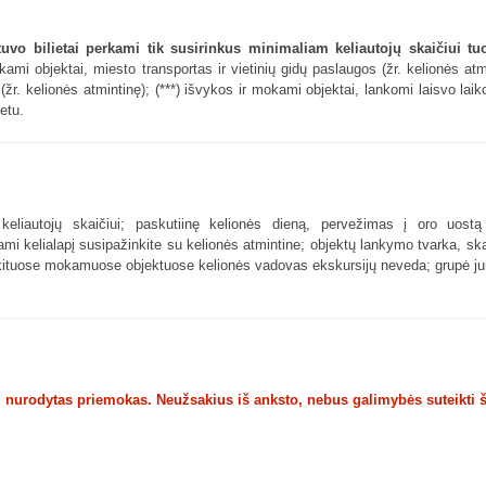
tuvo bilietai perkami tik susirinkus minimaliam keliautojų skaičiui t
mi objektai, miesto transportas ir vietinių gidų paslaugos (žr. kelionės atm
žr. kelionės atmintinę); (***) išvykos ir mokami objektai, lankomi laisvo lai
etu.
eliautojų skaičiui; paskutiinę kelionės dieną, pervežimas į oro uost
mi kelialapį susipažinkite su kelionės atmintine; objektų lankymo tvarka, ska
 ir kituose mokamuose objektuose kelionės vadovas ekskursijų neveda; grupė j
u nurodytas priemokas. Neužsakius iš anksto, nebus galimybės suteikti 