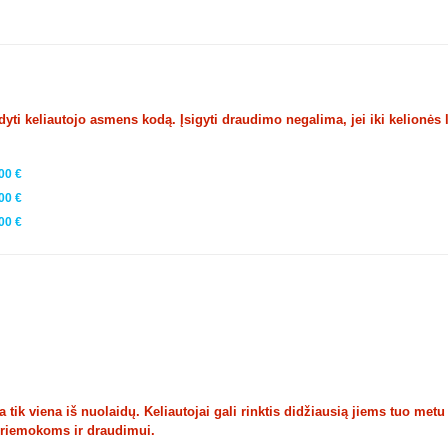
ti keliautojo asmens kodą. Įsigyti draudimo negalima, jei iki kelionės 
00 €
00 €
00 €
tik viena iš nuolaidų. Keliautojai gali rinktis didžiausią jiems tuo metu
priemokoms ir draudimui.