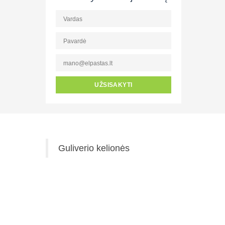
UŽSISAKYTI
Guliverio kelionės