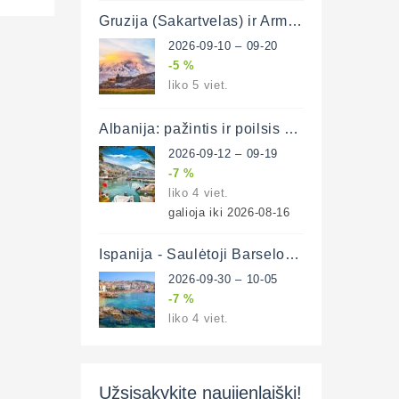
Gruzija (Sakartvelas) ir Armėnija su poilsiu Batumyje 11 d. (lėktuvu)
2026-09-10 – 09-20
-5 %
liko 5 viet.
Albanija: pažintis ir poilsis prie Adrijos ir Jonijos jūrų 8 d. (lėktuvu)
2026-09-12 – 09-19
-7 %
liko 4 viet.
galioja iki 2026-08-16
Ispanija - Saulėtoji Barselona ir poilsis prie Viduržemio jūros 6 d. (lėktuvu)
2026-09-30 – 10-05
-7 %
liko 4 viet.
Užsisakykite naujienlaiškį!