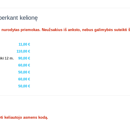
perkant kelionę
u nurodytas priemokas. Neužsakius iš anksto, nebus galimybės suteikti 
11,00 €
110,00 €
iki 12 m.
90,00 €
60,00 €
50,00 €
60,00 €
50,00 €
ti keliautojo asmens kodą.