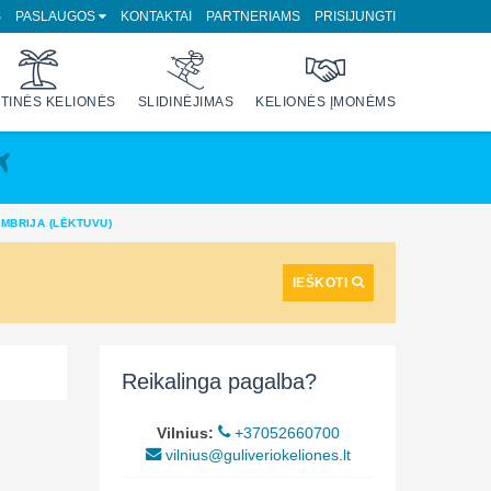
S
PASLAUGOS
KONTAKTAI
PARTNERIAMS
PRISIJUNGTI
TINĖS KELIONĖS
SLIDINĖJIMAS
KELIONĖS ĮMONĖMS
UMBRIJA (LĖKTUVU)
IEŠKOTI
Reikalinga pagalba?
Vilnius:
+37052660700
vilnius@guliveriokeliones.lt