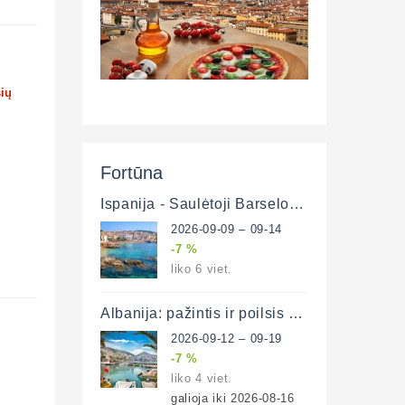
šių
Fortūna
Ispanija - Saulėtoji Barselona ir poilsis prie Viduržemio jūros 6 d. (lėktuvu)
2026-09-09 – 09-14
-7 %
liko 6 viet.
Albanija: pažintis ir poilsis prie Adrijos ir Jonijos jūrų 8 d. (lėktuvu)
2026-09-12 – 09-19
-7 %
liko 4 viet.
galioja iki 2026-08-16