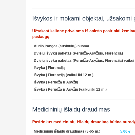
Išvykos ir mokami objektai, užsakomi 
Užsakant kelionę privaloma iš anksto pasirinkti žemia
paslaugų.
Audio įrangos (ausinukų) nuoma
Dviejų išvykų paketas (Perudža-Asyžius, Florencija)
Dviejų išvykų paketas (Perudža-Asyžius, Florencija) vaikui 
Išvyka į Florenciją
Išvyka į Florenciją (vaikui iki 12 m.)
Išvyka į Perudžą ir Asyžių
Išvyka į Perudžą ir Asyžių (vaikui iki 12 m.)
Medicininių išlaidų draudimas
Pasirinkus medicininių išlaidų draudimą būtina nurody
Medicininių išlaidų draudimas (3-65 m.)
5,00 €