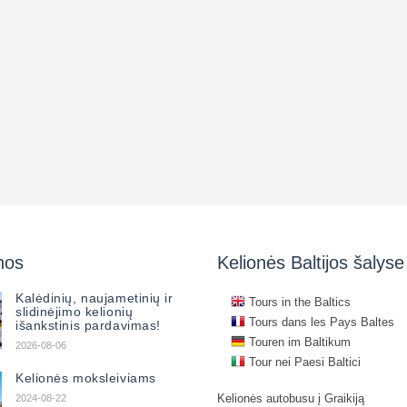
nos
Kelionės Baltijos šalyse
Kalėdinių, naujametinių ir
Tours in the Baltics
slidinėjimo kelionių
Tours dans les Pays Baltes
išankstinis pardavimas!
Touren im Baltikum
2026-08-06
Tour nei Paesi Baltici
Kelionės moksleiviams
Kelionės autobusu į Graikiją
2024-08-22