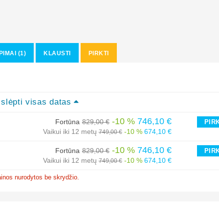
PIMAI (1)
KLAUSTI
PIRKTI
slėpti visas datas
-10 %
746,10 €
Fortūna
829,00 €
PIR
Vaikui iki 12 metų
-10 %
674,10 €
749,00 €
-10 %
746,10 €
Fortūna
829,00 €
PIR
Vaikui iki 12 metų
-10 %
674,10 €
749,00 €
inos nurodytos be skrydžio.