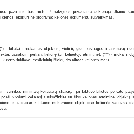
busu pažintinio turo metu; 7 nakvynės privačiame sektoriuje Ulčinio kur
ės dienos; ekskursinė programa; kelionės dokumentų sutvarkymas.
 (*) - bilietai į mokamus objektus, vietinių gidų paslaugos ir ausinukų nuo
jektai, užsakomi perkant kelionę (žr. keliautojo atmintinę); (***) - mokami obj
); kurorto rinkliava; medicininių išlaidų draudimas kelionės metu.
ami surinkus minimalų keliautojų skaičių; jei lėktuvo bilietus perkate patys
 prieš pirkdami kelialapį susipažinkite su šios kelionės atmintine; objektų 
ažnyčiose, muziejuose ir kituose mokamuose objektuose kelionės vadovas eks
usu.