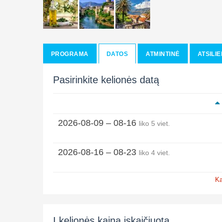
PROGRAMA
DATOS
ATMINTINĖ
ATSILIE
Pasirinkite kelionės datą
2026-08-09 – 08-16
liko 5 viet.
2026-08-16 – 08-23
liko 4 viet.
Ka
Į kelionės kainą įskaičiuota