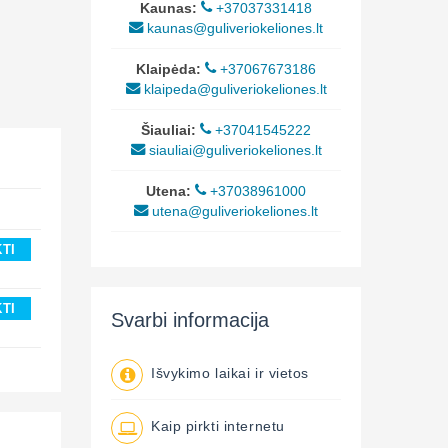
Kaunas:
+37037331418
kaunas@guliveriokeliones.lt
Klaipėda:
+37067673186
klaipeda@guliveriokeliones.lt
Šiauliai:
+37041545222
siauliai@guliveriokeliones.lt
Utena:
+37038961000
utena@guliveriokeliones.lt
KTI
KTI
Svarbi informacija
Išvykimo laikai ir vietos
Kaip pirkti internetu