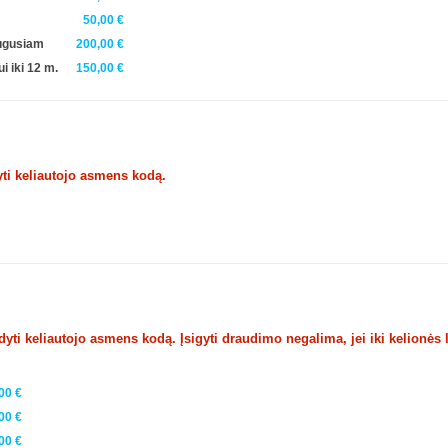
50,00 €
augusiam
200,00 €
i iki 12 m.
150,00 €
ti keliautojo asmens kodą.
ti keliautojo asmens kodą. Įsigyti draudimo negalima, jei iki kelionės 
00 €
00 €
00 €