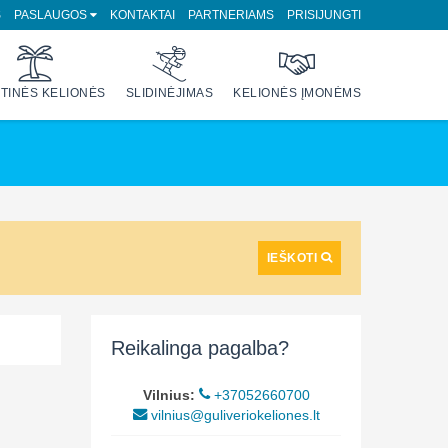
S
PASLAUGOS
KONTAKTAI
PARTNERIAMS
PRISIJUNGTI
TINĖS KELIONĖS
SLIDINĖJIMAS
KELIONĖS ĮMONĖMS
IEŠKOTI
Reikalinga pagalba?
Vilnius:
+37052660700
vilnius@guliveriokeliones.lt