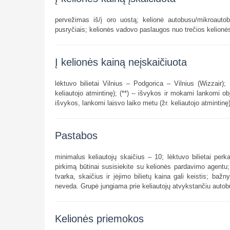
pervežimas iš/į oro uostą; kelionė autobusu/mikroauto
pusryčiais; kelionės vadovo paslaugos nuo trečios kelion
Į kelionės kainą neįskaičiuota
lėktuvo bilietai Vilnius – Podgorica – Vilnius (Wizzair);
keliautojo atmintinę); (**) -- išvykos ir mokami lankomi ob
išvykos, lankomi laisvo laiko metu (žr. keliautojo atmintinę
Pastabos
minimalus keliautojų skaičius – 10; lėktuvo bilietai perk
pirkimą būtinai susisiekite su kelionės pardavimo agentu;
tvarka, skaičius ir įėjimo bilietų kaina gali keistis; b
neveda. Grupė jungiama prie keliautojų atvykstančiu autob
Kelionės priemokos