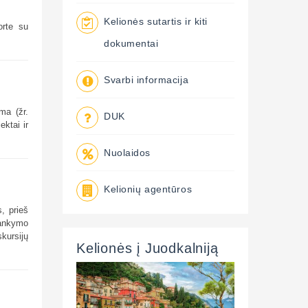
Kelionės sutartis ir kiti
orte su
dokumentai
Svarbi informacija
ma (žr.
DUK
ektai ir
Nuolaidos
Kelionių agentūros
, prieš
lankymo
kursijų
Kelionės į Juodkalniją