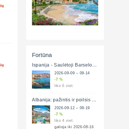
šių
Fortūna
Ispanija - Saulėtoji Barselona ir poilsis prie Viduržemio jūros 6 d. (lėktuvu)
šių
2026-09-09 – 09-14
-7 %
liko 6 viet.
Albanija: pažintis ir poilsis prie Adrijos ir Jonijos jūrų 8 d. (lėktuvu)
2026-09-12 – 09-19
-7 %
liko 4 viet.
galioja iki 2026-08-16