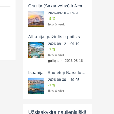
Gruzija (Sakartvelas) ir Armėnija su poilsiu Batumyje 11 d. (lėktuvu)
2026-09-10 – 09-20
-5 %
liko 5 viet.
Albanija: pažintis ir poilsis prie Adrijos ir Jonijos jūrų 8 d. (lėktuvu)
2026-09-12 – 09-19
-7 %
liko 4 viet.
galioja iki 2026-08-16
Ispanija - Saulėtoji Barselona ir poilsis prie Viduržemio jūros 6 d. (lėktuvu)
2026-09-30 – 10-05
-7 %
liko 4 viet.
Užsisakykite naujienlaiškį!