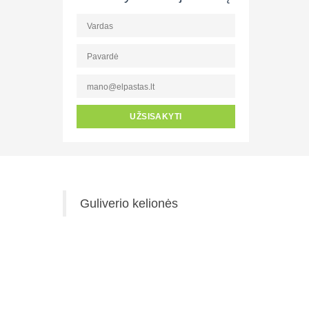
UŽSISAKYTI
Guliverio kelionės