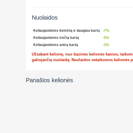
Nuolaidos
Keliaujantiems ketvirtą ir daugiau kartų
-7%
Keliaujantiems trečią kartą
-5%
Keliaujantiems antrą kartą
-3%
Užsakant kelionę, nuo bazinės kelionės kainos, taikoma 
galiojančią nuolaidą. Nuolaidos netaikomos kelionės 
Panašios kelionės