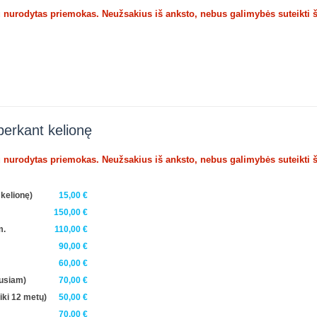
u nurodytas priemokas. Neužsakius iš anksto, nebus galimybės suteikti 
perkant kelionę
u nurodytas priemokas. Neužsakius iš anksto, nebus galimybės suteikti 
kelionę)
15,00 €
150,00 €
m.
110,00 €
90,00 €
60,00 €
gusiam)
70,00 €
iki 12 metų)
50,00 €
70,00 €