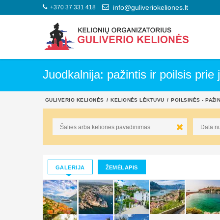
+370 37 331 418
info@guliveriokeliones.lt
Juodkalnija: pažintis ir poilsis prie
GULIVERIO KELIONĖS
KELIONĖS LĖKTUVU
POILSINĖS - PAŽI
GALERIJA
ŽEMĖLAPIS