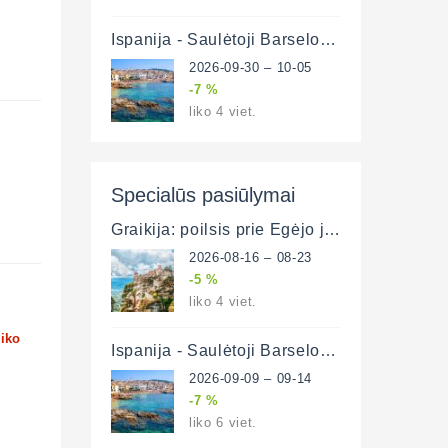
Ispanija - Saulėtoji Barselona ir poilsis prie Viduržemio jūros 6 d. (lėktuvu)
2026-09-30 – 10-05
-7 %
liko 4 viet.
Specialūs pasiūlymai
Graikija: poilsis prie Egėjo jūros ir plati pažintinė programa (lėktuvu)
2026-08-16 – 08-23
-5 %
liko 4 viet.
liko
Ispanija - Saulėtoji Barselona ir poilsis prie Viduržemio jūros 6 d. (lėktuvu)
2026-09-09 – 09-14
-7 %
liko 6 viet.