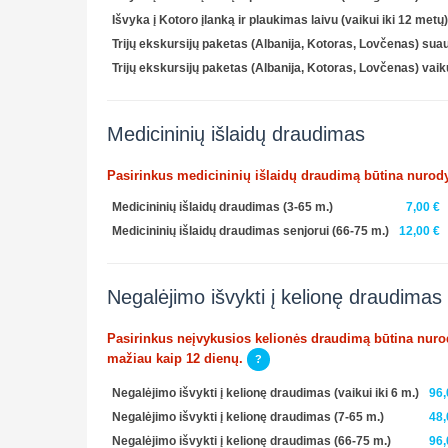
Išvyka į Kotoro įlanką ir plaukimas laivu (vaikui iki 12 metų)
Trijų ekskursijų paketas (Albanija, Kotoras, Lovčenas) su
Trijų ekskursijų paketas (Albanija, Kotoras, Lovčenas) vaiku
Medicininių išlaidų draudimas
Pasirinkus medicininių išlaidų draudimą būtina nurody
Medicininių išlaidų draudimas (3-65 m.)
7,00 €
Medicininių išlaidų draudimas senjorui (66-75 m.)
12,00 €
Negalėjimo išvykti į kelionę draudimas
Pasirinkus neįvykusios kelionės draudimą būtina nurody
mažiau kaip 12 dienų.
?
Negalėjimo išvykti į kelionę draudimas (vaikui iki 6 m.)
96,
Negalėjimo išvykti į kelionę draudimas (7-65 m.)
48,
Negalėjimo išvykti į kelionę draudimas (66-75 m.)
96,