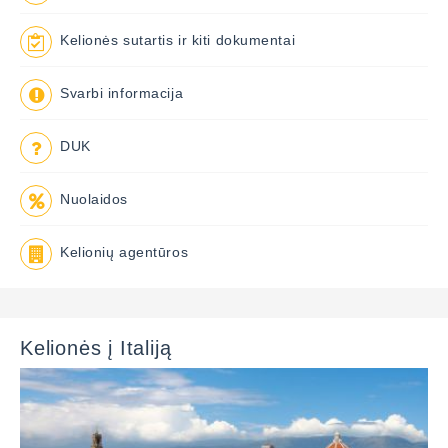
Kelionės sutartis ir kiti dokumentai
Svarbi informacija
DUK
Nuolaidos
Kelionių agentūros
Kelionės į Italiją