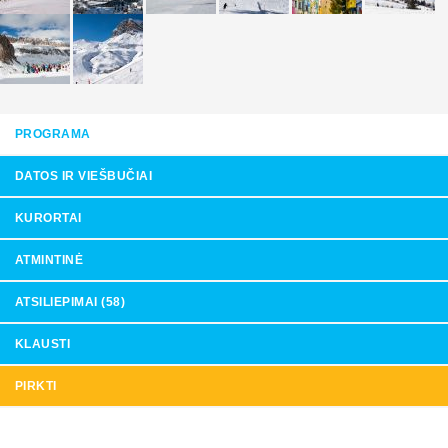
PROGRAMA
DATOS IR VIEŠBUČIAI
KURORTAI
ATMINTINĖ
ATSILIEPIMAI (58)
KLAUSTI
PIRKTI