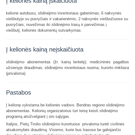
Į kelionės kainą įskaičiuota
kelionė autobusu; slidinėjimo inventoriaus gabenimas; 6 nakvynės
viešbutyje su pusryčiais ir vakarienėmis; 2 nakvynės viešbučiuose su
pusryčiais; nuvežimas iki slidinėjimo trasų ir parvežimas į
viešbutį; kelionės dokumentų sutvarkymas.
Į kelionės kainą neįskaičiuota
slidinėjimo abonementas (žr. kainų lentelę); medicininės pagalbos
užsienyje draudimas; slidinėjimo inventoriaus nuoma; kurorto rinkliava
(privaloma).
Pastabos
Į kelionę vykstama be kelionės vadovo. Bendras regiono slidinėjimo
abonementas. Kelionių organizatorius turi teisę keisti slidinėjimo
programą atsižvelgiant į oro sąlygas.
Italijos, Pietų Tirolio slidinėjimo kurortuose privaloma turėti civilinės
atsakomybės draudimą. Visiems, kurie bus trasose be galiojančio