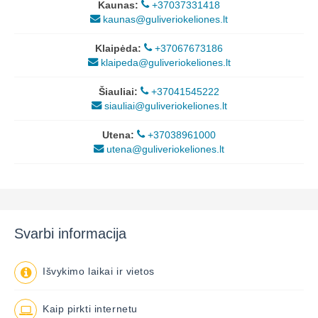
Kaunas:
+37037331418
kaunas@guliveriokeliones.lt
Klaipėda:
+37067673186
klaipeda@guliveriokeliones.lt
Šiauliai:
+37041545222
siauliai@guliveriokeliones.lt
Utena:
+37038961000
utena@guliveriokeliones.lt
Svarbi informacija
Išvykimo laikai ir vietos
Kaip pirkti internetu