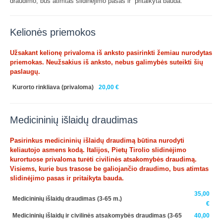
draudimo, bus atimtas slidinėjimo pasas ir pritaikyta bauda.
Kelionės priemokos
Užsakant kelionę privaloma iš anksto pasirinkti žemiau nurodytas
priemokas. Neužsakius iš anksto, nebus galimybės suteikti šių
paslaugų.
Kurorto rinkliava
(privaloma)
20,00 €
Medicininių išlaidų draudimas
Pasirinkus medicininių išlaidų draudimą būtina nurodyti
keliautojo asmens kodą. Italijos, Pietų Tirolio slidinėjimo
kurortuose privaloma turėti civilinės atsakomybės draudimą.
Visiems, kurie bus trasose be galiojančio draudimo, bus atimtas
slidinėjimo pasas ir pritaikyta bauda.
35,00
Medicininių išlaidų draudimas (3-65 m.)
€
Medicininių išlaidų ir civilinės atsakomybės draudimas (3-65
40,00