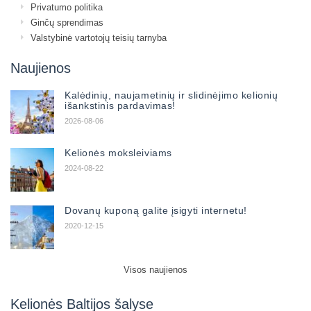
Privatumo politika
Ginčų sprendimas
Valstybinė vartotojų teisių tarnyba
Naujienos
Kalėdinių, naujametinių ir slidinėjimo kelionių
išankstinis pardavimas!
2026-08-06
Kelionės moksleiviams
2024-08-22
Dovanų kuponą galite įsigyti internetu!
2020-12-15
Visos naujienos
Kelionės Baltijos šalyse