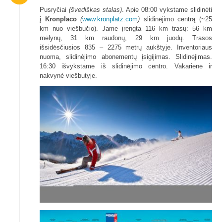
Pusryčiai
(švediškas stalas)
. Apie 08:00 vykstame slidinėti
į
Kronplaco
(
www.kronplatz.com
)
slidinėjimo centrą (~25
km nuo viešbučio). Jame įrengta 116 km trasų: 56 km
mėlynų, 31 km raudonų, 29 km juodų. Trasos
išsidėsčiusios 835 – 2275 metrų aukštyje. Inventoriaus
nuoma, slidinėjimo abonementų įsigijimas. Slidinėjimas.
16:30 išvykstame iš slidinėjimo centro. Vakarienė ir
nakvynė viešbutyje.