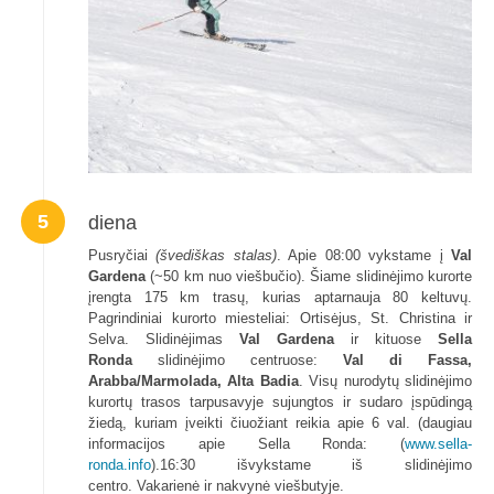
5
diena
Pusryčiai
(švediškas stalas)
. Apie 08:00 vykstame į
Val
Gardena
(~50 km nuo viešbučio). Šiame slidinėjimo kurorte
įrengta 175 km trasų, kurias aptarnauja 80 keltuvų.
Pagrindiniai kurorto miesteliai: Ortisėjus, St. Christina ir
Selva. Slidinėjimas
Val Gardena
ir kituose
Sella
Ronda
slidinėjimo centruose:
Val di Fassa,
Arabba/Marmolada, Alta Badia
. Visų nurodytų slidinėjimo
kurortų trasos tarpusavyje sujungtos ir sudaro įspūdingą
žiedą, kuriam įveikti čiuožiant reikia apie 6 val. (daugiau
informacijos apie Sella Ronda: (
www.sella-
ronda.info
).16:30 išvykstame iš slidinėjimo
centro. Vakarienė ir nakvynė viešbutyje.