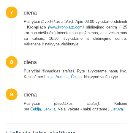
7
diena
Pusryčiai
(švediškas stalas)
. Apie 08:00
vykstame slidinėti
į
Kronplaco
(
www.kronplatz.com
)
slidinėjimo centrą (~25
km nuo viešbučio)
.
Inventoriaus grąžinimas, atsisveikinimas
su kalnais. 16:30 išvykstame iš slidinėjimo centro.
Vakarienė ir nakvynė viešbutyje.
8
diena
Pusryčiai
(švediškas stalas)
. Ryte išvykstame namų link.
Kelionė per
Italiją,
Austriją,
Čekiją.
Nakvynė viešbutyje.
9
diena
Pusryčiai
(švediškas stalas)
. Kelionė
per
Čekiją,
Lenkiją.
Vėlai vakare - naktį grįžtame į
Lietuvą.