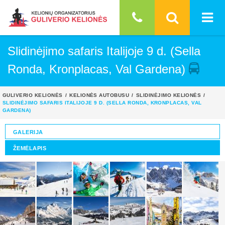
Slidinėjimo safaris Italijoje 9 d. (Sella
Ronda, Kronplacas, Val Gardena)
GULIVERIO KELIONĖS
KELIONĖS AUTOBUSU
SLIDINĖJIMO KELIONĖS
SLIDINĖJIMO SAFARIS ITALIJOJE 9 D. (SELLA RONDA, KRONPLACAS, VAL
GARDENA)
GALERIJA
ŽEMĖLAPIS