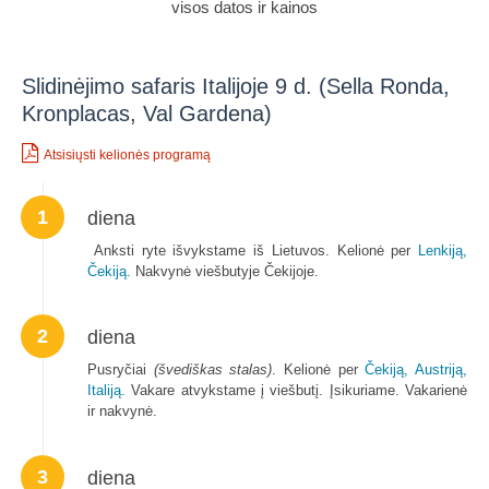
visos datos ir kainos
Slidinėjimo safaris Italijoje 9 d. (Sella Ronda,
Kronplacas, Val Gardena)
Atsisiųsti kelionės programą
1
diena
Anksti ryte išvykstame iš Lietuvos. Kelionė per
Lenkiją,
Čekiją.
Nakvynė viešbutyje Čekijoje.
2
diena
Pusryčiai
(švediškas stalas)
. Kelionė per
Čekiją,
Austriją,
Italiją.
Vakare atvykstame į viešbutį. Įsikuriame. Vakarienė
ir nakvynė.
3
diena