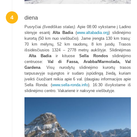
4
diena
Pusryčiai
(švediškas stalas)
. Apie 08:00 vykstame į Ladino
slėnyje esantį
Alta Badia
(
www.altabadia.org
) slidinėjimo
kurortą (50 km nuo viešbučio). Jame įrengta 130 km trasų:
70 km mėlynų, 52 km raudonų, 8 km juodų. Trasos
išsidėsčiusios 1324 – 2778 metrų aukštyje. Slidinėjimas
Alta Badia
ir kituose
Sella Rondos
slidinėjimo
centruose:
Val di Fassa, Arabba/Marmolada, Val
Gardena
. Visų nurodytų slidinėjimo kurortų trasos
tarpusavyje sujungtos ir sudaro įspūdingą žiedą, kuriam
įveikti čiuožiant reikia apie 6 val. (daugiau informacijos apie
Sella Ronda: (
www.sella-ronda.info
). 16:30 išvykstame iš
slidinėjimo centro. Vakarienė ir nakvynė viešbutyje.