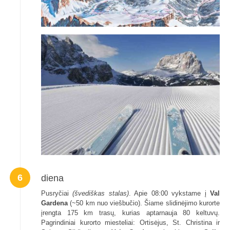
6
diena
Pusryčiai
(švediškas stalas)
. Apie 08:00 vykstame į
Val
Gardena
(~50 km nuo viešbučio). Šiame slidinėjimo kurorte
įrengta 175 km trasų, kurias aptarnauja 80 keltuvų.
Pagrindiniai kurorto miesteliai: Ortisėjus, St. Christina ir