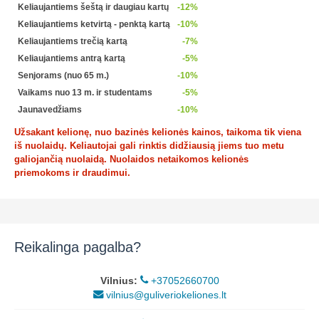
Keliaujantiems šeštą ir daugiau kartų
-12%
Keliaujantiems ketvirtą - penktą kartą
-10%
Keliaujantiems trečią kartą
-7%
Keliaujantiems antrą kartą
-5%
Senjorams (nuo 65 m.)
-10%
Vaikams nuo 13 m. ir studentams
-5%
Jaunavedžiams
-10%
Užsakant kelionę, nuo bazinės kelionės kainos, taikoma tik viena
iš nuolaidų. Keliautojai gali rinktis didžiausią jiems tuo metu
galiojančią nuolaidą. Nuolaidos netaikomos kelionės
priemokoms ir draudimui.
Reikalinga pagalba?
Vilnius:
+37052660700
vilnius@guliveriokeliones.lt