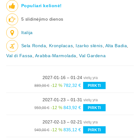
Populiari kelionė!
5 slidinėjimo dienos
Italija
Sela Ronda
,
Kronplacas
,
Izarko slėnis
,
Alta Badia
,
Val di Fassa
,
Arabba-Marmolada
,
Val Gardena
2027-01-16 – 01-24
vietų yra
-12 %
782,32 €
889,00 €
PIRKTI
2027-01-23 – 01-31
vietų yra
-12 %
843,92 €
959,00 €
PIRKTI
2027-02-13 – 02-21
vietų yra
-12 %
835,12 €
949,00 €
PIRKTI