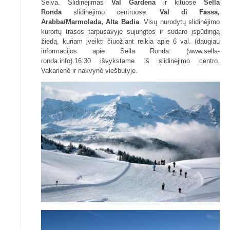
Selva. Slidinėjimas
Val Gardena
ir kituose
Sella
Ronda
slidinėjimo centruose:
Val di Fassa,
Arabba/Marmolada, Alta Badia
. Visų nurodytų slidinėjimo
kurortų trasos tarpusavyje sujungtos ir sudaro įspūdingą
žiedą, kuriam įveikti čiuožiant reikia apie 6 val. (daugiau
informacijos apie Sella Ronda: (www.sella-
ronda.info).16:30 išvykstame iš slidinėjimo centro.
Vakarienė ir nakvynė viešbutyje.