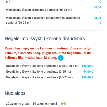
m.)
€
84,00
Medicininių išlaidų draudimas senjorui (66-75 m.)
€
Medicininių išlaidų ir civilinės atsakomybės draudimas
88,00
senjorui (66-75 m.)
€
Negalėjimo išvykti į kelionę draudimas
Pasirinkus neįvykusios kelionės draudimą būtina nurodyti
keliautojo asmens kodą. Įsigyti draudimo negalima, jei iki
kelionės liko mažiau kaip 12 dienų.
?
Negalėjimo išvykti į kelionę draudimas (vaikui iki 6 m.)
106,00 €
Negalėjimo išvykti į kelionę draudimas (7-65 m.)
54,00 €
Negalėjimo išvykti į kelionę draudimas (66-75 m.)
106,00 €
Nuolaidos
10 asmenų grupei - 10-ajam asmeniui
-80%