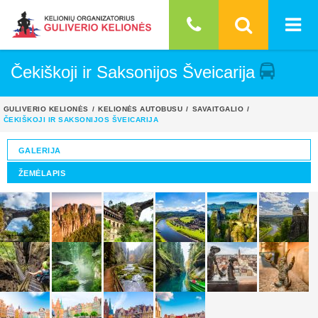
Čekiškoji ir Saksonijos Šveicarija
GULIVERIO KELIONĖS
KELIONĖS AUTOBUSU
SAVAITGALIO
ČEKIŠKOJI IR SAKSONIJOS ŠVEICARIJA
GALERIJA
ŽEMĖLAPIS