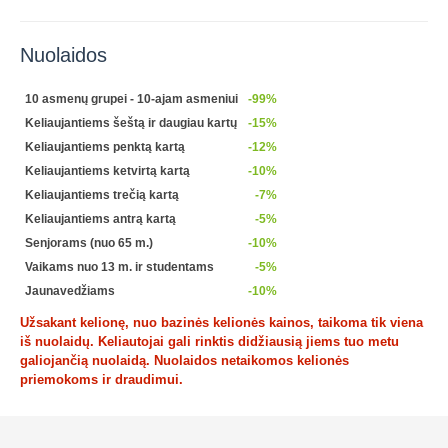
Nuolaidos
10 asmenų grupei - 10-ajam asmeniui
-99%
Keliaujantiems šeštą ir daugiau kartų
-15%
Keliaujantiems penktą kartą
-12%
Keliaujantiems ketvirtą kartą
-10%
Keliaujantiems trečią kartą
-7%
Keliaujantiems antrą kartą
-5%
Senjorams (nuo 65 m.)
-10%
Vaikams nuo 13 m. ir studentams
-5%
Jaunavedžiams
-10%
Užsakant kelionę, nuo bazinės kelionės kainos, taikoma tik viena
iš nuolaidų. Keliautojai gali rinktis didžiausią jiems tuo metu
galiojančią nuolaidą. Nuolaidos netaikomos kelionės
priemokoms ir draudimui.