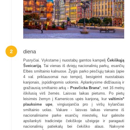
2
diena
Pusryčiai. Vykstame į nuostabų gamtos kampelį
Čekiškąją
Šveicariją
. Tai vienas iš dviejų nacionalinių parkų, esančių
Elbės smiltainio kalnuose. Žygis parko pėsčiųjų takais (apie
4 val. priklausomai nuo tempo), besigėrint nuostabiais
kanjonais, įspūdingomis uolomis. Aplankysime didžiausią ir
gražiausią smiltainio arką –
Pravčicka Brana
*, net 16 metrų
iškilusią virš žemės. Laisvas laikas pietums. Po pietų
leisimės žemyn į Kamenicos upės kanjoną, kur
valtimis*
plauksime
upe
, vingiuojančia pro į viršų kylančias
smiltainio uolas. Vakare - laisvas laikas viename iš
nacionaliniame parke esančių miestelių, kur galėsite
apsilankyti tradicinėje čekiškoje užeigoje ir paragauti
nacionalinių patiekalų bei čekiško alaus. Nakvynė