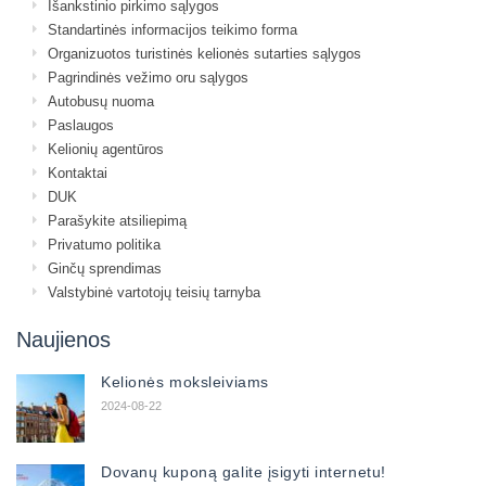
Išankstinio pirkimo sąlygos
Standartinės informacijos teikimo forma
Organizuotos turistinės kelionės sutarties sąlygos
Pagrindinės vežimo oru sąlygos
Autobusų nuoma
Paslaugos
Kelionių agentūros
Kontaktai
DUK
Parašykite atsiliepimą
Privatumo politika
Ginčų sprendimas
Valstybinė vartotojų teisių tarnyba
Naujienos
Kelionės moksleiviams
2024-08-22
Dovanų kuponą galite įsigyti internetu!