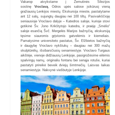
Vakarop atvykstame į Žemutinės Silezijos
sostinę
Vroclavą
, Odros upės salose įsikūrusį vieną
gražiausių Lenkijos miestų. Ekskursija mieste, pastatytame
ant 12 salų, sujungtų daugiau nei 100 tiltų. Pasivaikščioję
seniausioje Vroclavo dalyje – Katedros saloje, kurioje stovi
gotikinė Šv. Jono Krikštytojo katedra, ir praėję „Smėlio“
saloje esančią Švč. Mergelės Marijos bažnyčią, ekskursiją
tęsime siauromis grįstomis gatvelėmis ir kiemeliais.
Pamatysime universiteto pastatus, Šv. Elžbietos bažnyčią
ir daugybę Vroclavo nykštukų – daugiau nei 300 mažų
skulptūrėlių, išsibarsčiusių senamiestyje. Vroclavo Turgaus
aikštėje, vienoje didžiausių Lenkijoje, pasigrožėsime eilėmis
spalvingų namų, originaliu fontanu bei senąja rotuše, kuriai
pastatyti prireikė beveik dviejų šimtmečių. Laisvas laikas
senamiestyje. Nakvynė viešbutyje Lenkijoje.