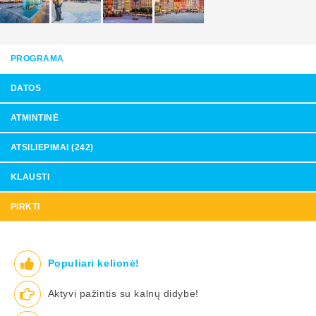
PROGRAMA
DATOS
ATMINTINĖ
ATSILIEPIMAI (242)
KLAUSTI
PIRKTI
Populiari kelionė!
Aktyvi pažintis su kalnų didybe!