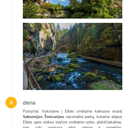
3
diena
Pusryčiai. Vykstame į Elbės smiltainio kalnuose esantį
Saksonijos Šveicarijos
nacionalinį parką, kuriame abipus
Elbės upės stūkso stačios smiltainio uolos, plokščiakalniai,
tarp uolų vingiuoja gilūs slėniai ir tarpekliai.