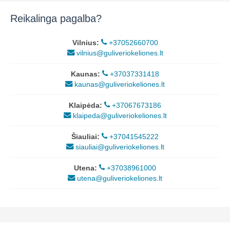
Reikalinga pagalba?
Vilnius:
+37052660700
vilnius@guliveriokeliones.lt
Kaunas:
+37037331418
kaunas@guliveriokeliones.lt
Klaipėda:
+37067673186
klaipeda@guliveriokeliones.lt
Šiauliai:
+37041545222
siauliai@guliveriokeliones.lt
Utena:
+37038961000
utena@guliveriokeliones.lt