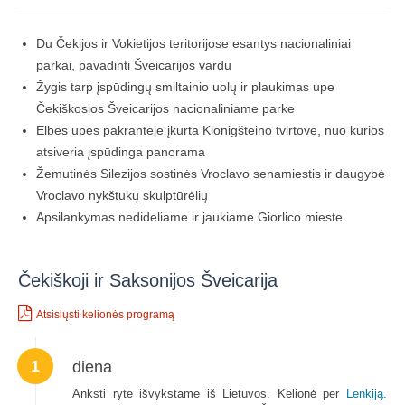
Du Čekijos ir Vokietijos teritorijose esantys nacionaliniai
parkai, pavadinti Šveicarijos vardu
Žygis tarp įspūdingų smiltainio uolų ir plaukimas upe
Čekiškosios Šveicarijos nacionaliniame parke
Elbės upės pakrantėje įkurta Kionigšteino tvirtovė, nuo kurios
atsiveria įspūdinga panorama
Žemutinės Silezijos sostinės Vroclavo senamiestis ir daugybė
Vroclavo nykštukų skulptūrėlių
Apsilankymas nedideliame ir jaukiame Giorlico mieste
Čekiškoji ir Saksonijos Šveicarija
Atsisiųsti kelionės programą
1
diena
Anksti ryte išvykstame iš Lietuvos. Kelionė per
Lenkiją.