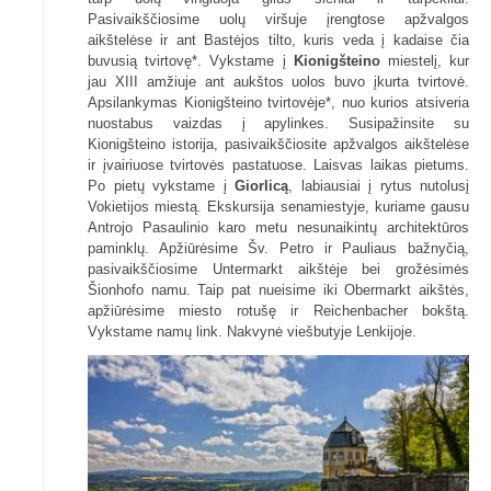
Pasivaikščiosime uolų viršuje įrengtose apžvalgos
aikštelėse ir ant Bastėjos tilto, kuris veda į kadaise čia
buvusią tvirtovę*. Vykstame į
Kionigšteino
miestelį, kur
jau XIII amžiuje ant aukštos uolos buvo įkurta tvirtovė.
Apsilankymas Kionigšteino tvirtovėje*, nuo kurios atsiveria
nuostabus vaizdas į apylinkes. Susipažinsite su
Kionigšteino istorija, pasivaikščiosite apžvalgos aikštelėse
ir įvairiuose tvirtovės pastatuose. Laisvas laikas pietums.
Po pietų vykstame į
Giorlicą
, labiausiai į rytus nutolusį
Vokietijos miestą. Ekskursija senamiestyje, kuriame gausu
Antrojo Pasaulinio karo metu nesunaikintų architektūros
paminklų. Apžiūrėsime Šv. Petro ir Pauliaus bažnyčią,
pasivaikščiosime Untermarkt aikštėje bei grožėsimės
Šionhofo namu. Taip pat nueisime iki Obermarkt aikštės,
apžiūrėsime miesto rotušę ir Reichenbacher bokštą.
Vykstame namų link. Nakvynė viešbutyje Lenkijoje.