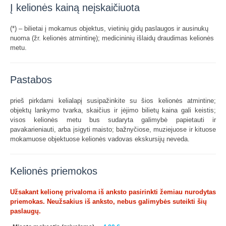
Į kelionės kainą neįskaičiuota
(*) – bilietai į mokamus objektus, vietinių gidų paslaugos ir ausinukų
nuoma (žr. kelionės atmintinę); medicininių išlaidų draudimas kelionės
metu.
Pastabos
prieš pirkdami kelialapį susipažinkite su šios kelionės atmintine;
objektų lankymo tvarka, skaičius ir įėjimo bilietų kaina gali keistis;
visos kelionės metu bus sudaryta galimybė papietauti ir
pavakarieniauti, arba įsigyti maisto; bažnyčiose, muziejuose ir kituose
mokamuose objektuose kelionės vadovas ekskursijų neveda.
Kelionės priemokos
Užsakant kelionę privaloma iš anksto pasirinkti žemiau nurodytas
priemokas. Neužsakius iš anksto, nebus galimybės suteikti šių
paslaugų.