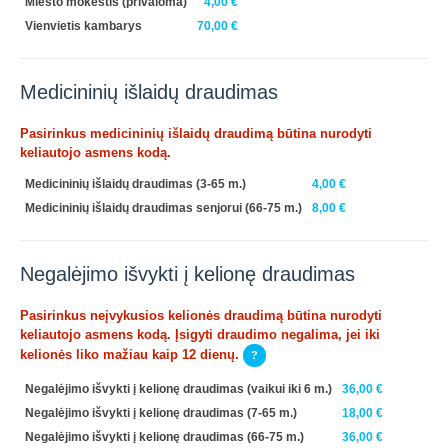
Miesto mokestis
(privaloma)
4,00 €
Vienvietis kambarys
70,00 €
Medicininių išlaidų draudimas
Pasirinkus medicininių išlaidų draudimą būtina nurodyti
keliautojo asmens kodą.
Medicininių išlaidų draudimas (3-65 m.)
4,00 €
Medicininių išlaidų draudimas senjorui (66-75 m.)
8,00 €
Negalėjimo išvykti į kelionę draudimas
Pasirinkus neįvykusios kelionės draudimą būtina nurodyti
keliautojo asmens kodą. Įsigyti draudimo negalima, jei iki
kelionės liko mažiau kaip 12 dienų.
?
Negalėjimo išvykti į kelionę draudimas (vaikui iki 6 m.)
36,00 €
Negalėjimo išvykti į kelionę draudimas (7-65 m.)
18,00 €
Negalėjimo išvykti į kelionę draudimas (66-75 m.)
36,00 €