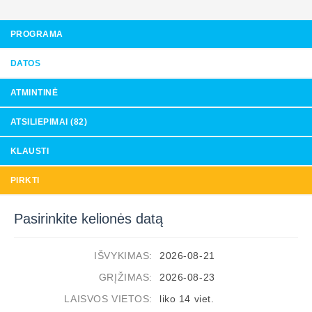
PROGRAMA
DATOS
ATMINTINĖ
ATSILIEPIMAI (82)
KLAUSTI
PIRKTI
Pasirinkite kelionės datą
IŠVYKIMAS:
2026-08-21
GRĮŽIMAS:
2026-08-23
LAISVOS VIETOS:
liko 14 viet.