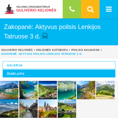
Zakopanė: Aktyvus poilsis Lenkijos
Tatruose 3 d.
GULIVERIO KELIONĖS
KELIONĖS AUTOBUSU
POILSIS KALNUOSE
ZAKOPANĖ: AKTYVUS POILSIS LENKIJOS TATRUOSE 3 D.
GALERIJA
ŽEMĖLAPIS