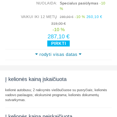
NUOLAIDA:
Specialus pasiūlymas
-10
%
VAIKUI IKI 12 METŲ
-10 %
260,10 €
289,00 €
319,00 €
-10 %
287,10 €
PIRKTI
rodyti visas datas
Į kelionės kainą įskaičiuota
kelionė autobusu; 2 nakvynės viešbučiuose su pusryčiais; kelionės
vadovo paslaugos; ekskursinė programa; kelionės dokumentų
sutvarkymas.
Į kelionės kainą neįskaičiuota