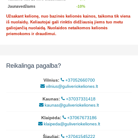
Jaunavedžiams
-10%
Užsakant kelionę, nuo bazinės kelionės kainos, taikoma tik viena
iš nuolaidų. Keliautojai gali rinktis didžiausią jiems tuo metu
galiojančią nuolaidą. Nuolaidos netaikomos kelionės
priemokoms ir draudimui.
Reikalinga pagalba?
Vilnius:
+37052660700
vilnius@guliveriokeliones.lt
Kaunas:
+37037331418
kaunas@guliveriokeliones.lt
Klaipėda:
+37067673186
klaipeda@guliveriokeliones.lt
Šiauliai:
+37041545222