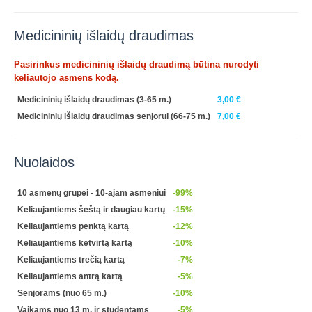
Medicininių išlaidų draudimas
Pasirinkus medicininių išlaidų draudimą būtina nurodyti
keliautojo asmens kodą.
Medicininių išlaidų draudimas (3-65 m.)
3,00 €
Medicininių išlaidų draudimas senjorui (66-75 m.)
7,00 €
Nuolaidos
10 asmenų grupei - 10-ajam asmeniui
-99%
Keliaujantiems šeštą ir daugiau kartų
-15%
Keliaujantiems penktą kartą
-12%
Keliaujantiems ketvirtą kartą
-10%
Keliaujantiems trečią kartą
-7%
Keliaujantiems antrą kartą
-5%
Senjorams (nuo 65 m.)
-10%
Vaikams nuo 13 m. ir studentams
-5%