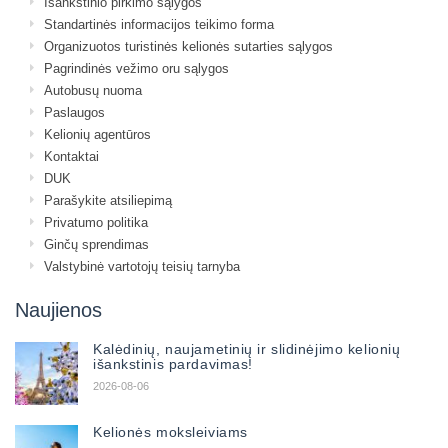
Išankstinio pirkimo sąlygos
Standartinės informacijos teikimo forma
Organizuotos turistinės kelionės sutarties sąlygos
Pagrindinės vežimo oru sąlygos
Autobusų nuoma
Paslaugos
Kelionių agentūros
Kontaktai
DUK
Parašykite atsiliepimą
Privatumo politika
Ginčų sprendimas
Valstybinė vartotojų teisių tarnyba
Naujienos
Kalėdinių, naujametinių ir slidinėjimo kelionių
išankstinis pardavimas!
2026-08-06
Kelionės moksleiviams