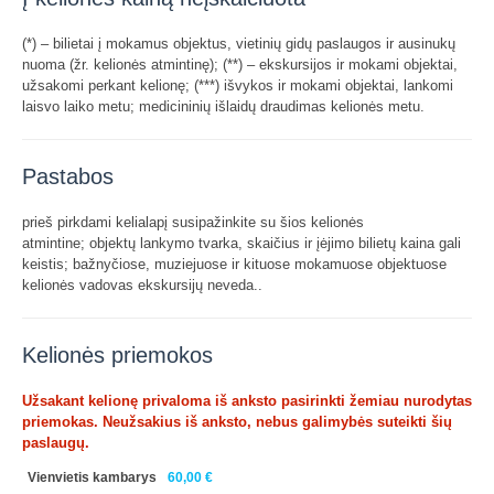
(*) – bilietai į mokamus objektus, vietinių gidų paslaugos ir ausinukų
nuoma (žr. kelionės atmintinę); (**) – ekskursijos ir mokami objektai,
užsakomi perkant kelionę; (***) išvykos ir mokami objektai, lankomi
laisvo laiko metu; medicininių išlaidų draudimas kelionės metu.
Pastabos
prieš pirkdami kelialapį susipažinkite su šios kelionės
atmintine; objektų lankymo tvarka, skaičius ir įėjimo bilietų kaina gali
keistis; bažnyčiose, muziejuose ir kituose mokamuose objektuose
kelionės vadovas ekskursijų neveda..
Kelionės priemokos
Užsakant kelionę privaloma iš anksto pasirinkti žemiau nurodytas
priemokas. Neužsakius iš anksto, nebus galimybės suteikti šių
paslaugų.
Vienvietis kambarys
60,00 €