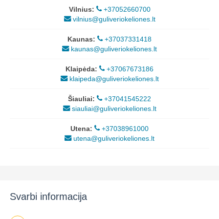
Vilnius:
+37052660700
vilnius@guliveriokeliones.lt
Kaunas:
+37037331418
kaunas@guliveriokeliones.lt
Klaipėda:
+37067673186
klaipeda@guliveriokeliones.lt
Šiauliai:
+37041545222
siauliai@guliveriokeliones.lt
Utena:
+37038961000
utena@guliveriokeliones.lt
Svarbi informacija