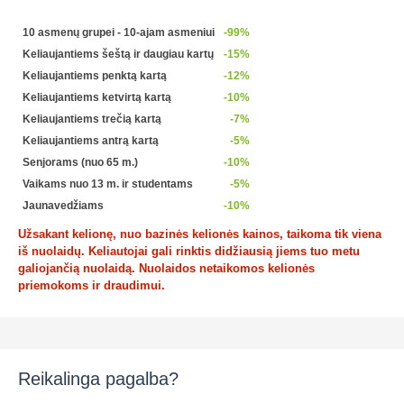
10 asmenų grupei - 10-ajam asmeniui
-99%
Keliaujantiems šeštą ir daugiau kartų
-15%
Keliaujantiems penktą kartą
-12%
Keliaujantiems ketvirtą kartą
-10%
Keliaujantiems trečią kartą
-7%
Keliaujantiems antrą kartą
-5%
Senjorams (nuo 65 m.)
-10%
Vaikams nuo 13 m. ir studentams
-5%
Jaunavedžiams
-10%
Užsakant kelionę, nuo bazinės kelionės kainos, taikoma tik viena
iš nuolaidų. Keliautojai gali rinktis didžiausią jiems tuo metu
galiojančią nuolaidą. Nuolaidos netaikomos kelionės
priemokoms ir draudimui.
Reikalinga pagalba?