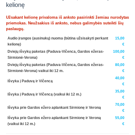
kelionę
Užsakant kelionę privaloma iš anksto pasirinkti žemiau nurodytas
priemokas. Neužsakius iš anksto, nebus galimybės suteikti šių
paslaugų.
Audio įrangos (ausinukų) nuoma (būtina užsisakyti perkant
15,00
kelionę)
€
Dviejų išvykų paketas (Paduva-Vičenca, Gardos ežeras-
100,00
Sirmionė-Verona)
€
Dviejų išvykų paketas (Paduva-Vičenca, Gardos ežeras-
80,00
Sirmionė-Verona) vaikui iki 12 m.
€
40,00
Išvyka į Paduvą ir Vičencą
€
35,00
Išvyka į Paduvą ir Vičencą (vaikui iki 12 m.)
€
70,00
Išvyka prie Gardos ežero aplankant Sirmionę ir Veroną
€
Išvyka prie Gardos ežero aplankant Sirmionę ir Veroną
55,00
(vaikui iki 12 m.)
€