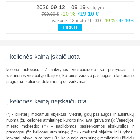
2026-09-12 – 09-19
vietų yra
-10 %
719,10 €
799,00 €
Vaikui iki 12 metų
-10 %
647,10 €
719,00 €
PIRKTI
Į kelionės kainą įskaičiuota
kelionė autobusu; 7 nakvynės viešbučiuose su pusryčiais; 5
vakarienės viešbutyje Italijoje; kelionės vadovo paslaugos; ekskursinė
programa; kelionės dokumentų sutvarkymas.
Į kelionės kainą neįskaičiuota
(*) - bilietai į mokamus objektus, vietinių gidų paslaugos ir ausinukų
nuoma (žr. kelionės atmintinę); kurorto rinkliava (privaloma); Venecijos
miesto mokestis; (**) – papildomos pasirenkamos ekskursijos ir
pramogos (žr. kelionės atmintinę); (***) - mokami objektai ir išvykos,
lankomi laisvo laiko metu (žr. keliautojo atmintinę); medicininių išlaidų