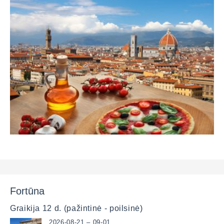
Fortūna
Graikija 12 d. (pažintinė - poilsinė)
2026-08-21 – 09-01