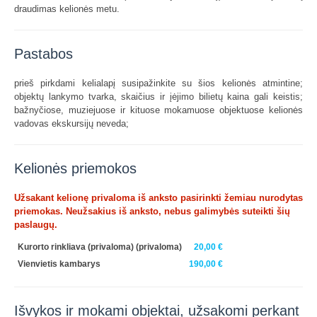
draudimas kelionės metu.
Pastabos
prieš pirkdami kelialapį susipažinkite su šios kelionės atmintine;
objektų lankymo tvarka, skaičius ir įėjimo bilietų kaina gali keistis;
bažnyčiose, muziejuose ir kituose mokamuose objektuose kelionės
vadovas ekskursijų neveda;
Kelionės priemokos
Užsakant kelionę privaloma iš anksto pasirinkti žemiau nurodytas
priemokas. Neužsakius iš anksto, nebus galimybės suteikti šių
paslaugų.
Kurorto rinkliava (privaloma)
(privaloma)
20,00 €
Vienvietis kambarys
190,00 €
Išvykos ir mokami objektai, užsakomi perkant