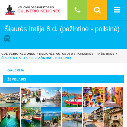
Šiaurės Italija 8 d. (pažintinė - poilsinė)
GULIVERIO KELIONĖS
KELIONĖS AUTOBUSU
POILSINĖS - PAŽINTINĖS
ŠIAURĖS ITALIJA 8 D. (PAŽINTINĖ - POILSINĖ)
GALERIJA
ŽEMĖLAPIS