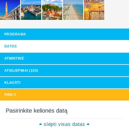
PROGRAMA
DATOS
ATMINTINĖ
ATSILIEPIMAI (150)
KLAUSTI
PIRKTI
Pasirinkite kelionės datą
slėpti visas datas