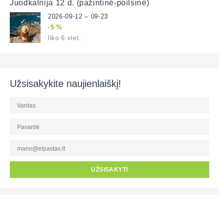
Juodkalnija 12 d. (pažintinė-poilsinė)
2026-09-12 – 09-23
-5 %
liko 6 viet.
Užsisakykite naujienlaiškį!
UŽSISAKYTI