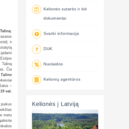
Kelionės sutartis ir kiti
dokumentai
į
Taliną
:
Svarbi informacija
vasaros
telį ir
statytą
DUK
 Lipdami
Estijos
 Taliną
Nuolaidos
as. Čia
 Talino
Kelionių agentūros
keiviai
ušalus –
19 val.
Kelionės į Latviją
a puikus
bokštas
uje metu
galėsite
nikalios