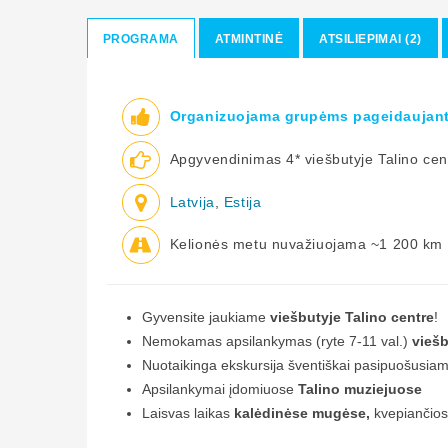
PROGRAMA
ATMINTINĖ
ATSILIEPIMAI (2)
Organizuojama grupėms pageidaujant
Apgyvendinimas 4* viešbutyje Talino cen
Latvija
,
Estija
Kelionės metu nuvažiuojama ~1 200 km
Gyvensite jaukiame
viešbutyje Talino centre
!
Nemokamas apsilankymas (ryte 7-11 val.)
viešb
Nuotaikinga ekskursija šventiškai pasipuošusia
Apsilankymai įdomiuose
Talino muziejuose
Laisvas laikas
kalėdinėse mugėse,
kvepiančiose