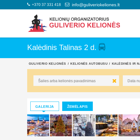
+370 37 331 418
info@guliveriokeliones.lt
Kalėdinis Talinas 2 d.
GULIVERIO KELIONĖS
KELIONĖS AUTOBUSU
KALĖDINĖS IR 
GALERIJA
ŽEMĖLAPIS