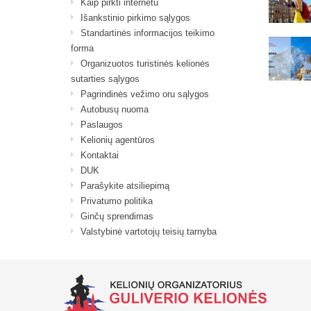
Kaip pirkti internetu
Išankstinio pirkimo sąlygos
Standartinės informacijos teikimo
forma
Organizuotos turistinės kelionės
sutarties sąlygos
Pagrindinės vežimo oru sąlygos
Autobusų nuoma
Paslaugos
Kelionių agentūros
Kontaktai
DUK
Parašykite atsiliepimą
Privatumo politika
Ginčų sprendimas
Valstybinė vartotojų teisių tarnyba