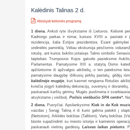
Kalėdinis Talinas 2 d.
Atsisiųsti kelionės programą
1 diena.
Anksti ryte išvykstame iš Lietuvos. Kelionė pe
Kadriorgo parkas ir rūmai, kuriuos XVIII a. pastatė ir 
rezidencija, šalia Estijos prezidentūra. Esant galimyb
undinėlės paminklą. Vėliau ekskursija pėsčiomis vidura
rotušę, ant kurios bokšto įsitaisęs Talino simbolis Senasi
laipteliais Trumposios Kojos gatvele pasieksime Aukštut
Parlamentas. Pamatysime XIII a. statytą Domo katedrą
apžiūrėsime iš apžvalgos aikštelių, o ten pateksime leis
pamatysime daugybę išlikusių pirklių pastatų, gildijų r
kalėdinėje mugėje
, kuri kasmet rengiama Rotušės aikštė
kviečia įsigyti kalėdinių dekoracijų, suvenyrų ir dovanėlių
paskanauti karštų gėrimų. Mugės puošmena ir svarbiausias
atvykstame į viešbutį.
Poilsis viešbučio SPA centre*.
Nak
2 diena.
Pusryčiai. Apsilankysime
Kiek in de Kok muzie
vaizdas į Senąjį Taliną ir iš kurio galima patekti į sl
(Neitsitorn), Arklidės bokštas (Tallitorn), Vartų bokštas 
būsite supažindinti su miesto istorija ir karinėmis operac
paskanauti vietinių gardėsių
. Laisvas laikas pietums
. 