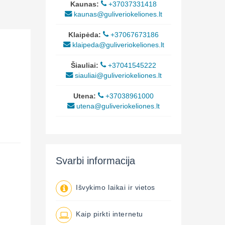
Kaunas:
+37037331418
kaunas@guliveriokeliones.lt
Klaipėda:
+37067673186
klaipeda@guliveriokeliones.lt
Šiauliai:
+37041545222
siauliai@guliveriokeliones.lt
Utena:
+37038961000
utena@guliveriokeliones.lt
Svarbi informacija
Išvykimo laikai ir vietos
Kaip pirkti internetu