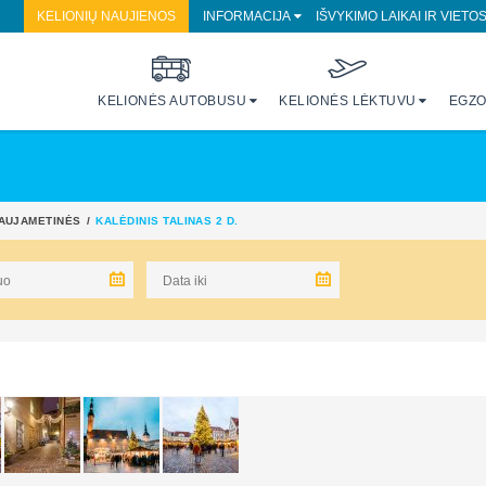
KELIONIŲ NAUJIENOS
INFORMACIJA
IŠVYKIMO LAIKAI IR VIETO
KELIONĖS AUTOBUSU
KELIONĖS LĖKTUVU
EGZO
NAUJAMETINĖS
KALĖDINIS TALINAS 2 D.