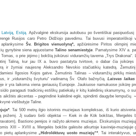
r
Latviją,
Estiją.
Apžvalginė ekskursija autobusu po šventiškai pasipuošus
įrengė Rusijos caro Petro Didžiojo pavedimu. Tai buvusi imperatoriškoji 
ei aplankysime
Šv. Brigitos vienuolyną*,
apžiūrėsime Piritos olimpinį mies
mžių gynybine siena apjuostame
Talino senamiestyje
. Pamatysime XIV a. pa
s Tomas, o prie įėjimo į bokštą įsikūrusi viduramžių taverna „Trys Drakonai“.
inį Taliną, kur jau IX a. buvo pastatyta tvirtovė, o dabar čia įsikūręs 
 ir žymiai naujesnę Aleksandro Nevskio stačiatikių katedrą. Žemutinį
damiesi Ilgosios Kojos gatve. Žemutinis Talinas – viduramžių pirklių miest
ūmus, ir „viduramžių švyturiu“ vadinamą Šv. Olafo bažnyčią.
Laisvas laikas
je ir yra laikoma viena geriausių Europoje. Jaukiuose namukuose įsikūrę pre
, siūlo paragauti tradicinių estiškų patiekalų ir kitų kalėdinių skanumynų, o s
 aikštės akcentas – pagrindinė kalėdinė eglė, spindinti daugybe lempučių.
~
vynė viešbutyje Taline.
juje*
. Tai 500 metrų ilgio istorinis muziejaus kompleksas, iš kurio atsiveri
aptą požemį. Jį sudaro šeši objektai — Kiek in de Kök bokštas, Mergelės 
(Väravatorn), Bastiono perėjos ir raižyto akmens muziejus. Ekskursijos muziej
ijomis XIII – XVIII a. Mergelės bokšte galėsite atkurtoje kavinėje-muziejuje 
Po pietų aplankysime
„Hidrolėktuvų uosto muziejų“*
. Tai interaktyvus, u