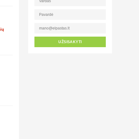
šių
UŽSISAKYTI