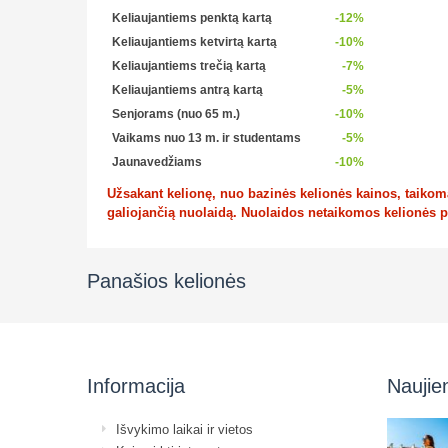
Keliaujantiems penktą kartą
-12%
Keliaujantiems ketvirtą kartą
-10%
Keliaujantiems trečią kartą
-7%
Keliaujantiems antrą kartą
-5%
Senjorams (nuo 65 m.)
-10%
Vaikams nuo 13 m. ir studentams
-5%
Jaunavedžiams
-10%
Užsakant kelionę, nuo bazinės kelionės kainos, taikoma 
galiojančią nuolaidą. Nuolaidos netaikomos kelionės 
Panašios kelionės
Informacija
Naujie
Išvykimo laikai ir vietos