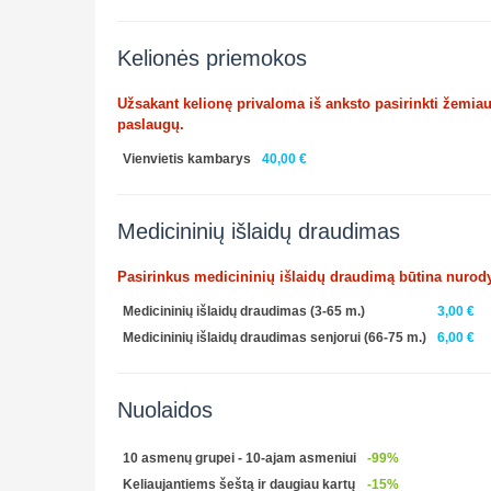
Kelionės priemokos
Užsakant kelionę privaloma iš anksto pasirinkti žemia
paslaugų.
Vienvietis kambarys
40,00 €
Medicininių išlaidų draudimas
Pasirinkus medicininių išlaidų draudimą būtina nurody
Medicininių išlaidų draudimas (3-65 m.)
3,00 €
Medicininių išlaidų draudimas senjorui (66-75 m.)
6,00 €
Nuolaidos
10 asmenų grupei - 10-ajam asmeniui
-99%
Keliaujantiems šeštą ir daugiau kartų
-15%