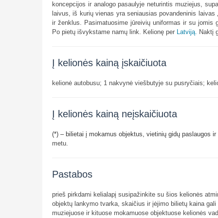
koncepcijos ir analogo pasaulyje neturintis muziejus, supa
laivus, iš kurių vienas yra seniausias povandeninis laivas 
ir ženklus. Pasimatuosime jūreivių uniformas ir su jomis ga
Po pietų išvykstame namų link. Kelionę per
Latviją.
Naktį 
Į kelionės kainą įskaičiuota
kelionė autobusu; 1 nakvynė viešbutyje su pusryčiais; k
Į kelionės kainą neįskaičiuota
(*) – bilietai į mokamus objektus, vietinių gidų paslaugos 
metu.
Pastabos
prieš pirkdami kelialapį susipažinkite su šios kelionės atmi
objektų lankymo tvarka, skaičius ir įėjimo bilietų kaina gali 
muziejuose ir kituose mokamuose objektuose kelionės vad