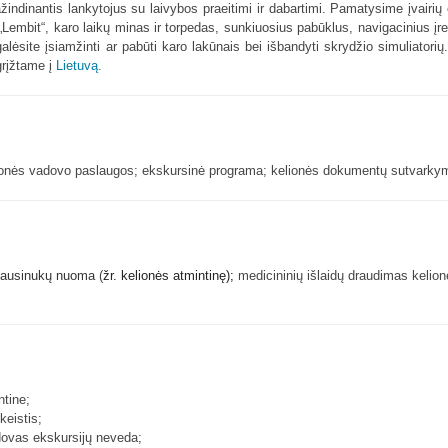
žindinantis lankytojus su laivybos praeitimi ir dabartimi. Pamatysime įvairi
„Lembit“, karo laikų minas ir torpedas, sunkiuosius pabūklus, navigacinius įr
lėsite įsiamžinti ar pabūti karo lakūnais bei išbandyti skrydžio simuliatorių
grįžtame į
Lietuvą.
elionės vadovo paslaugos; ekskursinė programa; kelionės dokumentų sutvarky
medicininių išlaidų draudimas kelio
ir ausinukų nuoma
(
žr. kelionės atmintinę);
ntine;
keistis;
ovas ekskursijų neveda;