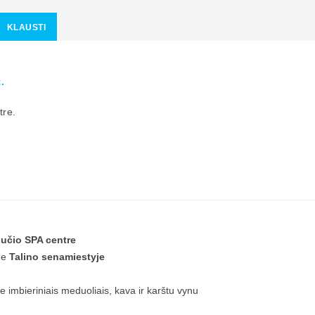
KLAUSTI
.
tre.
učio SPA centre
me
Talino senamiestyje
 imbieriniais meduoliais, kava ir karštu vynu