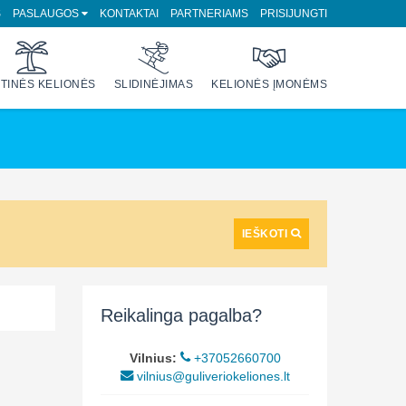
S
PASLAUGOS
KONTAKTAI
PARTNERIAMS
PRISIJUNGTI
TINĖS KELIONĖS
SLIDINĖJIMAS
KELIONĖS ĮMONĖMS
IEŠKOTI
Reikalinga pagalba?
Vilnius:
+37052660700
vilnius@guliveriokeliones.lt