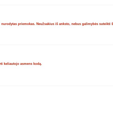
u nurodytas priemokas. Neužsakius iš anksto, nebus galimybės suteikti 
ti keliautojo asmens kodą.