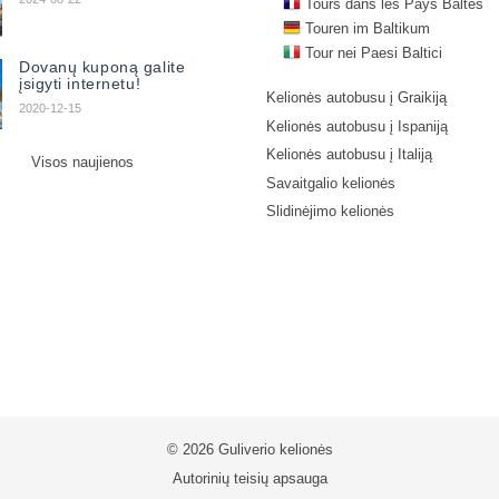
Tours dans les Pays Baltes
Touren im Baltikum
Tour nei Paesi Baltici
Dovanų kuponą galite
įsigyti internetu!
Kelionės autobusu į Graikiją
2020-12-15
Kelionės autobusu į Ispaniją
Kelionės autobusu į Italiją
Visos naujienos
Savaitgalio kelionės
Slidinėjimo kelionės
© 2026 Guliverio kelionės
Autorinių teisių apsauga