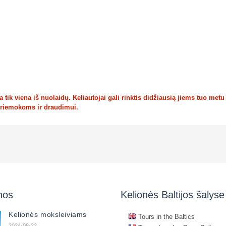
tik viena iš nuolaidų. Keliautojai gali rinktis didžiausią jiems tuo metu
priemokoms ir draudimui.
nos
Kelionės Baltijos šalyse
Kelionės moksleiviams
Tours in the Baltics
2024-08-22