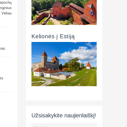
ų epochų
enginius
. Vėliau
Kelionės į Estiją
mas.
nės
Užsisakykite naujienlaiškį!