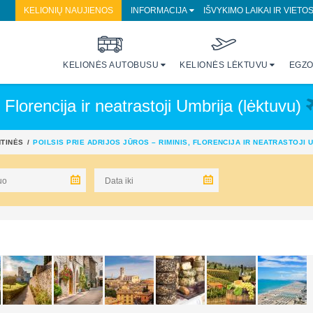
KELIONIŲ NAUJIENOS
INFORMACIJA
IŠVYKIMO LAIKAI IR VIETO
KELIONĖS AUTOBUSU
KELIONĖS LĖKTUVU
EGZO
, Florencija ir neatrastoji Umbrija (lėktuvu)
NTINĖS
POILSIS PRIE ADRIJOS JŪROS – RIMINIS, FLORENCIJA IR NEATRASTOJI 