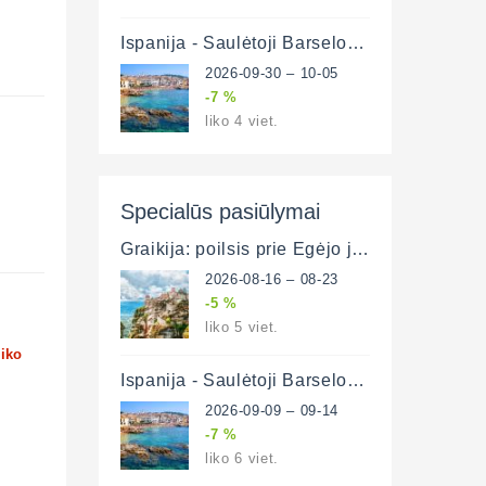
Ispanija - Saulėtoji Barselona ir poilsis prie Viduržemio jūros 6 d. (lėktuvu)
2026-09-30 – 10-05
-7 %
liko 4 viet.
Specialūs pasiūlymai
Graikija: poilsis prie Egėjo jūros ir plati pažintinė programa (lėktuvu)
2026-08-16 – 08-23
-5 %
liko 5 viet.
liko
Ispanija - Saulėtoji Barselona ir poilsis prie Viduržemio jūros 6 d. (lėktuvu)
2026-09-09 – 09-14
-7 %
liko 6 viet.