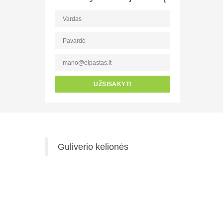
UŽSISAKYTI
Guliverio kelionės