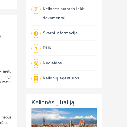
Kelionės sutartis ir kiti
dokumentai
Svarbi informacija
ė
DUK
Nuolaidos
uo metu
intinę);
Kelionių agentūros
ko metu;
Kelionės į Italiją
ą nebus
ičius ir