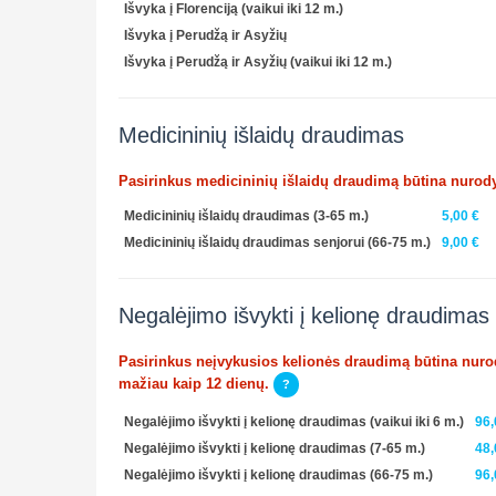
Išvyka į Florenciją (vaikui iki 12 m.)
Išvyka į Perudžą ir Asyžių
Išvyka į Perudžą ir Asyžių (vaikui iki 12 m.)
Medicininių išlaidų draudimas
Pasirinkus medicininių išlaidų draudimą būtina nurody
Medicininių išlaidų draudimas (3-65 m.)
5,00 €
Medicininių išlaidų draudimas senjorui (66-75 m.)
9,00 €
Negalėjimo išvykti į kelionę draudimas
Pasirinkus neįvykusios kelionės draudimą būtina nurody
mažiau kaip 12 dienų.
?
Negalėjimo išvykti į kelionę draudimas (vaikui iki 6 m.)
96,
Negalėjimo išvykti į kelionę draudimas (7-65 m.)
48,
Negalėjimo išvykti į kelionę draudimas (66-75 m.)
96,