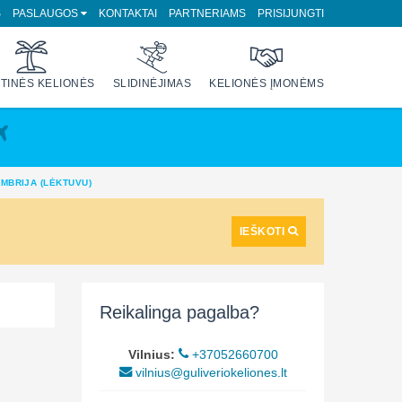
S
PASLAUGOS
KONTAKTAI
PARTNERIAMS
PRISIJUNGTI
TINĖS KELIONĖS
SLIDINĖJIMAS
KELIONĖS ĮMONĖMS
UMBRIJA (LĖKTUVU)
IEŠKOTI
Reikalinga pagalba?
Vilnius:
+37052660700
vilnius@guliveriokeliones.lt