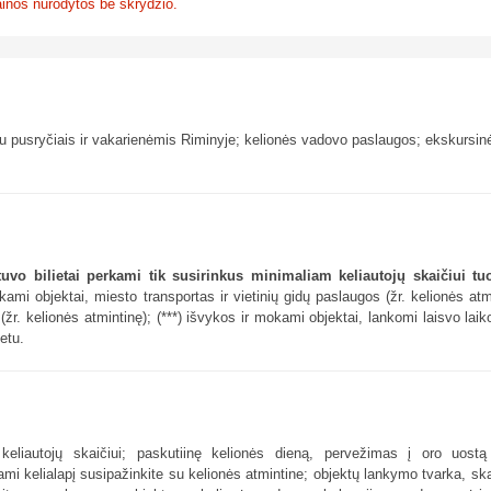
inos nurodytos be skrydžio.
u pusryčiais ir vakarienėmis Riminyje; kelionės vadovo paslaugos; ekskursin
tuvo bilietai perkami tik susirinkus minimaliam keliautojų skaičiui t
mi objektai, miesto transportas ir vietinių gidų paslaugos (žr. kelionės atm
žr. kelionės atmintinę); (***) išvykos ir mokami objektai, lankomi laisvo lai
etu.
eliautojų skaičiui; paskutiinę kelionės dieną, pervežimas į oro uost
mi kelialapį susipažinkite su kelionės atmintine; objektų lankymo tvarka, ska