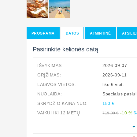
PROGRAMA
DATOS
ATMINTINĖ
ATSILIE
Pasirinkite kelionės datą
IŠVYKIMAS:
2026-09-07
GRĮŽIMAS:
2026-09-11
LAISVOS VIETOS:
liko 6 viet.
NUOLAIDA:
Specialus pasi
SKRYDŽIO KAINA NUO:
150 €
VAIKUI IKI 12 METŲ
-10 %
6
719,00 €