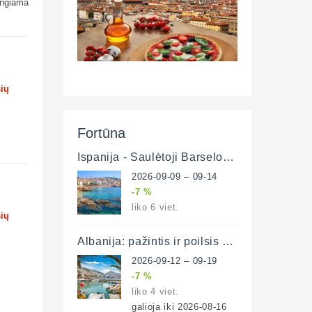
ungiama
šių
Fortūna
Ispanija - Saulėtoji Barselona ir poilsis prie Viduržemio jūros 6 d. (lėktuvu)
2026-09-09 – 09-14
-7 %
liko 6 viet.
šių
Albanija: pažintis ir poilsis prie Adrijos ir Jonijos jūrų 8 d. (lėktuvu)
2026-09-12 – 09-19
-7 %
liko 4 viet.
galioja iki 2026-08-16