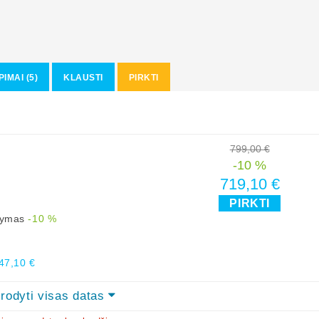
PIMAI (5)
KLAUSTI
PIRKTI
799,00 €
-10 %
719,10 €
PIRKTI
ūlymas
-10 %
47,10 €
rodyti visas datas