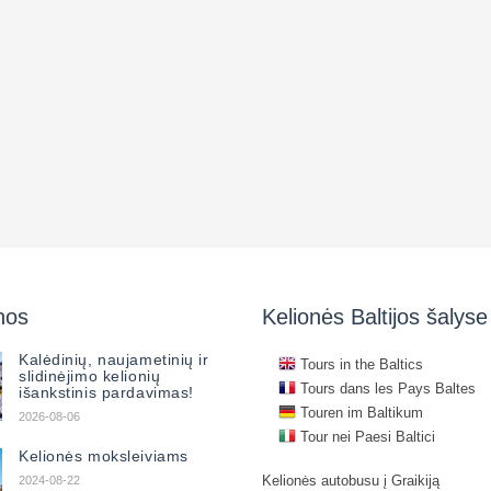
nos
Kelionės Baltijos šalyse
Kalėdinių, naujametinių ir
Tours in the Baltics
slidinėjimo kelionių
Tours dans les Pays Baltes
išankstinis pardavimas!
Touren im Baltikum
2026-08-06
Tour nei Paesi Baltici
Kelionės moksleiviams
Kelionės autobusu į Graikiją
2024-08-22