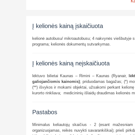
Ka
Į kelionės kainą įskaičiuota
kelionė autobusu/ mikroautobusu; 4 nakvynės viešbutyje s
programa; kelionės dokumentų sutvarkymas.
Į kelionės kainą neįskaičiuota
lėktuvo bilietai Kaunas – Rimini – Kaunas (Ryanair,
lėk
galiojančiomis kainomis)
; priduodamas bagažas; (*) moka
(**) išvykos ir mokami objektai, užsakomi perkant kelionę (
kurorto rinkliava; medicininių išlaidų draudimas kelionės m
Pastabos
Minimalus keliautojų skaičius - 2 (esant mažesniam k
organizuojamas, reikės nuvykti savarankiškai); prieš pirkda