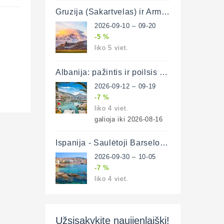
Gruzija (Sakartvelas) ir Armėnija su poilsiu Batumyje 11 d. (lėktuvu)
2026-09-10 – 09-20
-5 %
liko 5 viet.
Albanija: pažintis ir poilsis prie Adrijos ir Jonijos jūrų 8 d. (lėktuvu)
2026-09-12 – 09-19
-7 %
liko 4 viet.
galioja iki 2026-08-16
Ispanija - Saulėtoji Barselona ir poilsis prie Viduržemio jūros 6 d. (lėktuvu)
2026-09-30 – 10-05
-7 %
liko 4 viet.
Užsisakykite naujienlaiškį!