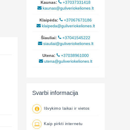
Kaunas:
+37037331418
kaunas@guliveriokeliones.lt
Klaipėda:
+37067673186
klaipeda@guliveriokeliones.lt
Šiauliai:
+37041545222
siauliai@guliveriokeliones.lt
Utena:
+37038961000
utena@guliveriokeliones.lt
Svarbi informacija
Išvykimo laikai ir vietos
Kaip pirkti internetu