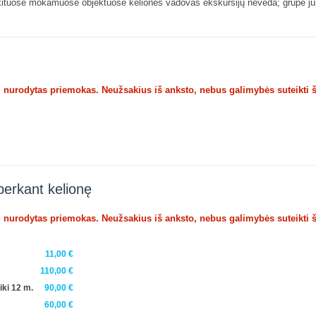
 ir kituose mokamuose objektuose kelionės vadovas ekskursijų neveda; grupė j
u nurodytas priemokas. Neužsakius iš anksto, nebus galimybės suteikti 
perkant kelionę
u nurodytas priemokas. Neužsakius iš anksto, nebus galimybės suteikti 
11,00 €
110,00 €
iki 12 m.
90,00 €
60,00 €