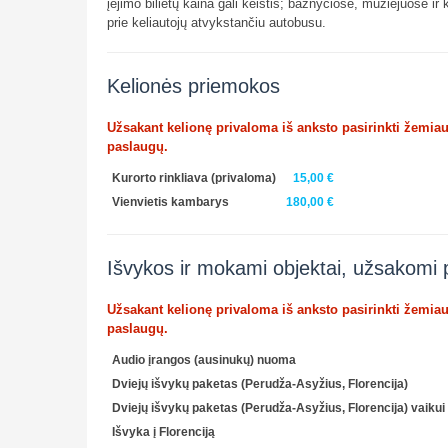
įėjimo bilietų kaina gali keistis; bažnyčiose, muziejuose
prie keliautojų atvykstančiu autobusu.
Kelionės priemokos
Užsakant kelionę privaloma iš anksto pasirinkti žemia
paslaugų.
Kurorto rinkliava
(privaloma)
15,00 €
Vienvietis kambarys
180,00 €
Išvykos ir mokami objektai, užsakomi 
Užsakant kelionę privaloma iš anksto pasirinkti žemia
paslaugų.
Audio įrangos (ausinukų) nuoma
Dviejų išvykų paketas (Perudža-Asyžius, Florencija)
Dviejų išvykų paketas (Perudža-Asyžius, Florencija) vaikui 
Išvyka į Florenciją