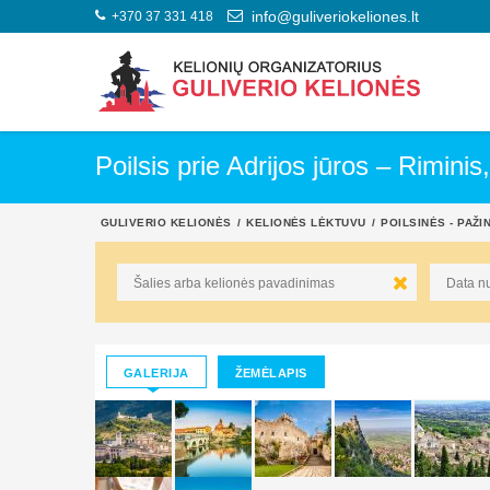
+370 37 331 418
info@guliveriokeliones.lt
Poilsis prie Adrijos jūros – Riminis
GULIVERIO KELIONĖS
KELIONĖS LĖKTUVU
POILSINĖS - PAŽI
GALERIJA
ŽEMĖLAPIS