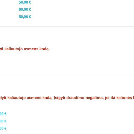
50,00 €
60,00 €
50,00 €
ti keliautojo asmens kodą.
ti keliautojo asmens kodą. Įsigyti draudimo negalima, jei iki kelionės 
00 €
00 €
00 €