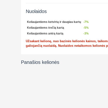
Nuolaidos
Keliaujantiems ketvirtą ir daugiau kartų
-7%
Keliaujantiems trečią kartą
-5%
Keliaujantiems antrą kartą
-3%
Užsakant kelionę, nuo bazinės kelionės kainos, taikoma 
galiojančią nuolaidą. Nuolaidos netaikomos kelionės 
Panašios kelionės