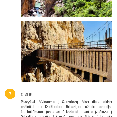
3
diena
Pusryčiai. Vykstame į
Gibraltarą
. Visa diena skirta
pažinčiai su
Didžiosios Britanijos
užjūrio teritorija,
čia britiškumas juntamas iš karto iš Ispanijos įvažiavus į
2
Gibraltaro teritoriją. Tai maža vos apie 6,5 km
teritorija