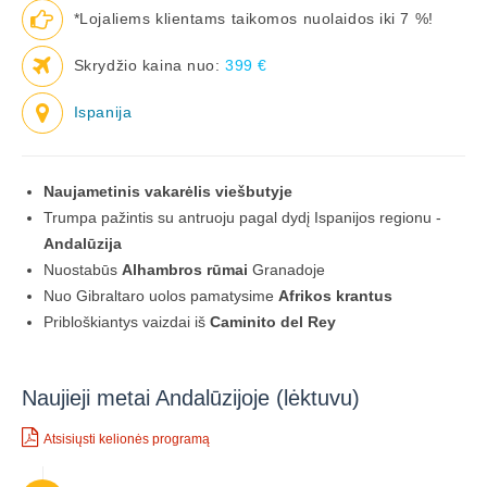
*Lojaliems klientams taikomos nuolaidos iki 7 %!
Skrydžio kaina nuo:
399 €
Ispanija
Naujametinis vakarėlis viešbutyje
Trumpa pažintis su antruoju pagal dydį Ispanijos regionu -
Andalūzija
Nuostabūs
Alhambros rūmai
Granadoje
Nuo Gibraltaro uolos pamatysime
Afrikos krantus
Pribloškiantys vaizdai iš
Caminito del Rey
Naujieji metai Andalūzijoje (lėktuvu)
Atsisiųsti kelionės programą