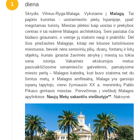
1
diena
Skrydis Vilnius-Ryga-Malaga. Vykstame į
Malagą
. Tai
pajūrio kurortas - uostamiestis pietų Ispanijoje, ypač
mėgstamas turistų. Miestas plėtėsi kaip uostas ir prekybos
centras ir tai nulėmė Malagos architektūrą. Seni pastatai čia
būdavo griaunami, o vietoje jų statomi nauji ir praktiški. Dėl
šios priežasties Malagoje, kitaip nei kituose turistiniuose
miestuose, beveik nėra senovinių pilių, dvarų, fontanų ir kitų
objektų, kuriais įprastai žavimės atvykę į miestą su tokia
sena istorija. Vakarinės ekskursijos metus
pasivaikščiosime senamiesčio gatvelėmis, pamatysime
miesto perlą – Malagos katedrą, kuri buvo statoma net du
šimtus metų, ir Malagos amfiteatrą. Malaga yra garsiojo
ispanų tapytojo, vieno žymiausio XX a. menininkų Pablo
Pikaso gimtasis miestas. Pervežimas į viešbutį Malagos
apylinkėse.
Naujų Metų vakarėlis viešbutyje**
. Nakvynė.