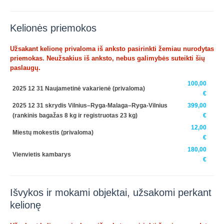
Kelionės priemokos
Užsakant kelionę privaloma iš anksto pasirinkti žemiau nurodytas
priemokas. Neužsakius iš anksto, nebus galimybės suteikti šių
paslaugų.
100,00
2025 12 31 Naujametinė vakarienė
(privaloma)
€
2025 12 31 skrydis Vilnius–Ryga-Malaga–Ryga-Vilnius
399,00
(rankinis bagažas 8 kg ir registruotas 23 kg)
€
12,00
Miestų mokestis
(privaloma)
€
180,00
Vienvietis kambarys
€
Išvykos ir mokami objektai, užsakomi perkant
kelionę