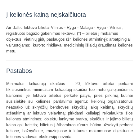
Į kelionės kainą neįskaičiuota
Air Baltic lėktuvo bilietai Vilnius - Ryga - Malaga - Ryga - Vilnius;
registruoto bagažo gabenimas lėktuvu; (*) – bilietai į mokamus
objektus, vietinių gidų paslaugos (žr. kelionės atmintinę); arbatpinigiai
vairuotojams; kurorto rinkliava; medicininių išlaidų draudimas kelionės
metu.
Pastabos
Minimalus keliautojų skaičius - 20; lėktuvo bilietai perkami
tik susirinkus minimaliam keliautojų skaičiui tuo metu galiojančiomis
kainomis; jei lėktuvo bilietus perkate patys, prieš pirkimą būtinai
susisiekite su kelionės pardavimo agentu; kelionių organizatorius
neatsako už skrydžių bendrovės skrydžių laikų keitimą, skrydžių
atšaukimą ar lėktuvo vėlavimą; pirkdami kelialapį reikalaukite šios
kelionės atmintinės; objektų lankymo tvarka, skaičius ir įėjimo bilietų
kaina gali keistis; bilietus į Alhambros rūmus būtina užsakyti perkant
kelionę; bažnyčiose, muziejuose ir kituose mokamuose objektuose
kelionės vadovas ekskursijų neveda.