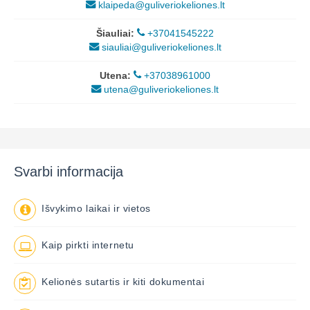
klaipeda@guliveriokeliones.lt
Šiauliai:
+37041545222
siauliai@guliveriokeliones.lt
Utena:
+37038961000
utena@guliveriokeliones.lt
Svarbi informacija
Išvykimo laikai ir vietos
Kaip pirkti internetu
Kelionės sutartis ir kiti dokumentai