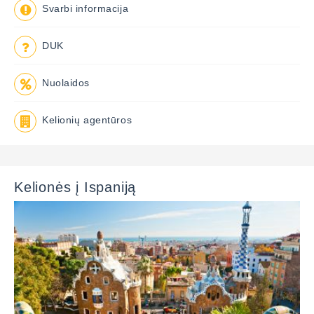
Svarbi informacija
DUK
Nuolaidos
Kelionių agentūros
Kelionės į Ispaniją