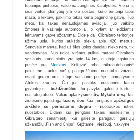
Ispanijos pietuose, valdoma Jungtinės Karalystės. Viena iš
šios vietos įdomybių yra oro uostas, kurio teritorija labai
maža, o lėktuvų pakilimo takas kerta pagrindinę gatvę. Tuo
metu, kai takas nenaudojamas aviacijai, juo vaikšto
žmonės ir važinėja automobiliai, o kylant ar leidžiantis
lėktuvams gatvė uždaroma. Didelę dalį Gibraltaro teritorijos
užima uola, kurios aukštis siekia apie 426 metrus.
Senovėje manyta, kad už šios uolos daugiau nieko nėra, tik
vandenynas. Nuo uolos viršaus puikiai matosi Gibraltaro
sąsiauris, kurio plotis yra apie 14 km, o kitoje sąsiaurio
pusėje yra
Marokas.
Keltuvu* arba mikroautobusais*
pakilsime į uolos viršų, pasigrožėsime nuostabiu vaizdu,
esant geram orui, kitoje sasiaurio pusėje pamatysime
Afrikos krantus. Čia jus pasitiks nuolatinės kalno
gyventojos -
beždžionėlės
. Jei pavyks, galėsite kartu ir
nusifotografuoti. Vėliau aplankysime
Šv. Mykolo urvą
, kur
žiūrėsime įspūdingą
lazerių šou
. Čia įrengtas ir
apžvalgos
aikštelė su permatomu dugnu
- nuotraukos išties
nuostabios. Eidami čia įrengtais takais nusileisime į
Gibraltaro senamiestį, kur galėsite paragauti garsiųjų
užkandžių „Fish and Chips“. Grįžtame į viešbutį. Nakvynė.