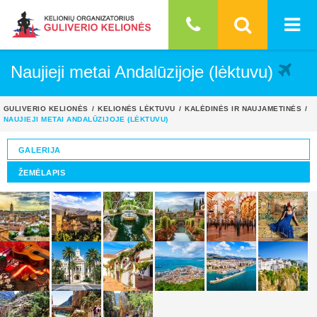
Naujieji metai Andalūzijoje (lėktuvu)
GULIVERIO KELIONĖS
KELIONĖS LĖKTUVU
KALĖDINĖS IR NAUJAMETINĖS
NAUJIEJI METAI ANDALŪZIJOJE (LĖKTUVU)
GALERIJA
ŽEMĖLAPIS