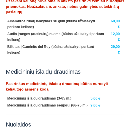
Užsakant kelionę privaloma iš anksto pasirinkti žemiau nurodytas
priemokas. Neužsakius iš anksto, nebus galimybės suteikti šių
paslaugų.
Alhambros rūmų lankymas su gidu (būtina užsisakyti
60,00
perkant kelionę)
€
Audio įrangos (ausinukų) nuoma (būtina užsisakyti perkant
12,00
kelionę)
€
Bilietas į Caminito del Rey (būtina užsisakyti perkant
29,00
kelionę)
€
Medicininių išlaidų draudimas
Pasirinkus medicininių išlaidų draudimą būtina nurodyti
keliautojo asmens kodą.
Medicininių išlaidų draudimas (3-65 m.)
5,00 €
Medicininių išlaidų draudimas senjorui (66-75 m.)
9,00 €
Nuolaidos