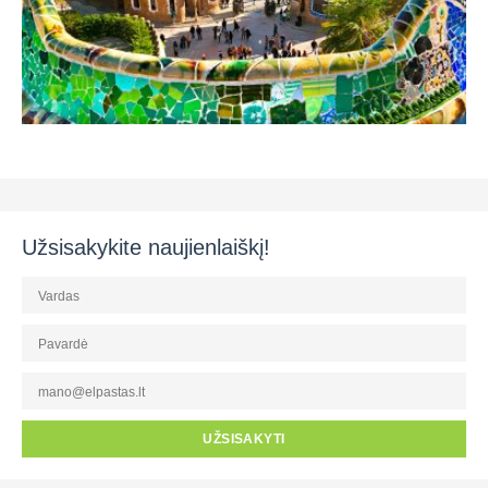
Užsisakykite naujienlaiškį!
UŽSISAKYTI