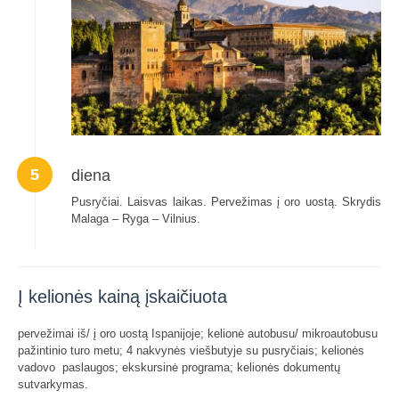
5
diena
Pusryčiai. Laisvas laikas. Pervežimas į oro uostą. Skrydis
Malaga – Ryga – Vilnius.
Į kelionės kainą įskaičiuota
pervežimai iš/ į oro uostą Ispanijoje; kelionė autobusu/ mikroautobusu
pažintinio turo metu; 4 nakvynės viešbutyje su pusryčiais; kelionės
vadovo paslaugos; ekskursinė programa; kelionės dokumentų
sutvarkymas.