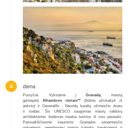
4
diena
Pusryčiai. Vykstame į
Granadą
, miestą
garsėjantį
Alhambros rūmais**
(būtina užsisakyti iš
anksto)
ir Generalife - Nasridų karalių užmiesčio dvaru
ir sodais. Šis UNESCO saugomas maurų valdovų
architektūrinis šedevras traukia turistus iš viso pasaulio.
Pasivaikščiosime siauromis Granados senamiesčio
gatvelėmis, gerėdamiesi miesto katedra, barokinėmis ir