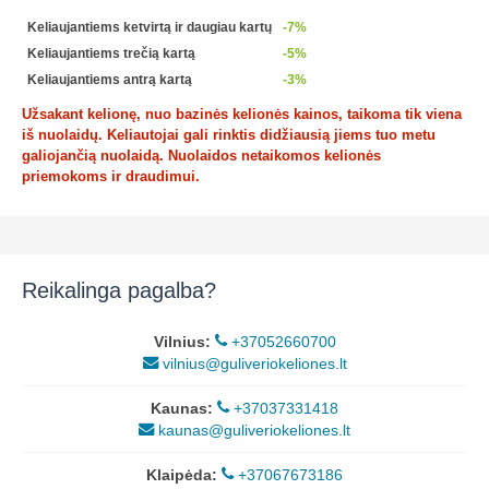
Keliaujantiems ketvirtą ir daugiau kartų
-7%
Keliaujantiems trečią kartą
-5%
Keliaujantiems antrą kartą
-3%
Užsakant kelionę, nuo bazinės kelionės kainos, taikoma tik viena
iš nuolaidų. Keliautojai gali rinktis didžiausią jiems tuo metu
galiojančią nuolaidą. Nuolaidos netaikomos kelionės
priemokoms ir draudimui.
Reikalinga pagalba?
Vilnius:
+37052660700
vilnius@guliveriokeliones.lt
Kaunas:
+37037331418
kaunas@guliveriokeliones.lt
Klaipėda:
+37067673186