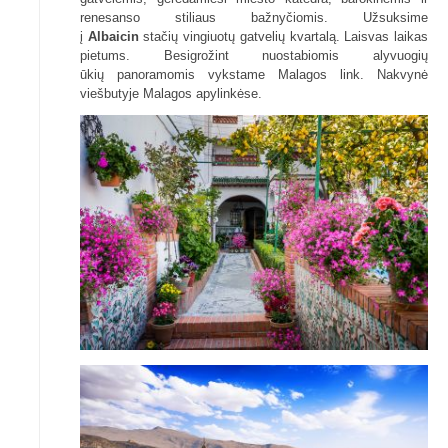
renesanso stiliaus bažnyčiomis. Užsuksime
į
Albaicin
stačių vingiuotų gatvelių kvartalą. Laisvas laikas
pietums. Besigrožint nuostabiomis alyvuogių
ūkių panoramomis vykstame Malagos link. Nakvynė
viešbutyje Malagos apylinkėse.