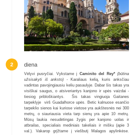
2
diena
Vėlyvi pusryčiai. Vykstame į
Caminito del Rey*
(būtina
užsisakyti iš anksto)
- Karaliaus kelią, kuris anksčiau
vadintas pavojingiausiu keliu pasaulyje. Dabar šis takas yra
visiškai saugus, o atsiveriantys kanjono ir upės vaizdai -
tiesiog pribloškiantys. Šis takas vingiuoja Gaitanes
tarpeklyje virš Guadalhorce upės. Betic kalnuose esančio
tarpeklio sienos kai kuriose vietose yra aukštesnės nei 300
metrų, o siauriausia vieta tarp sienų yra apie 10 metrų.
Mūsų laukia nesudėtingas žygis per kanjono uolas ir
atbrailas, specialiais mediniais takeliais ir mišku (apie 3
val.). Vakarop grįžtame į viešbutį Malagos apylinkėse.