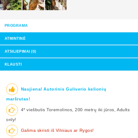
PROGRAMA
ATMINTINĖ
ATSILIEPIMAI (0)
KLAUSTI
Naujiena! Autorinis Guliverio kelionių
maršrutas!
4* viešbutis Toremolinos, 200 metrų iki jūros, Adults
only!
Galima skristi iš Vilniaus ar Rygos!