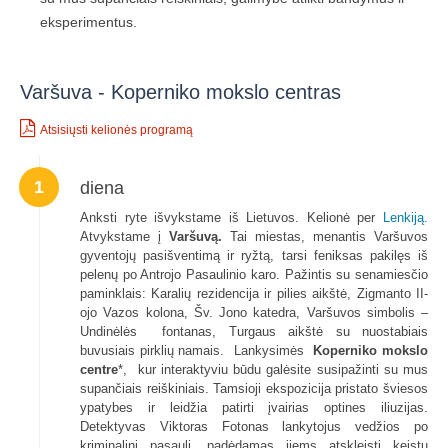
eksperimentus.
Varšuva - Koperniko mokslo centras
Atsisiųsti kelionės programą
1
diena
Anksti ryte išvykstame iš Lietuvos. Kelionė per
Lenkiją.
Atvykstame į
Varšuvą
.
Tai miestas, menantis Varšuvos
gyventojų pasišventimą ir ryžtą, tarsi feniksas pakilęs iš
pelenų po Antrojo Pasaulinio karo. Pažintis su senamiesčio
paminklais: Karalių rezidencija ir pilies aikštė, Zigmanto II-
ojo Vazos kolona, Šv. Jono katedra, Varšuvos simbolis –
Undinėlės fontanas, Turgaus aikštė su nuostabiais
buvusiais pirklių namais. Lankysimės
Koperniko mokslo
centre
*, kur interaktyviu būdu galėsite susipažinti su mus
supančiais reiškiniais. Tamsioji ekspozicija pristato šviesos
ypatybes ir leidžia patirti įvairias optines iliuzijas.
Detektyvas Viktoras Fotonas lankytojus vedžios po
kriminalinį pasaulį, padėdamas jiems atskleisti keistų