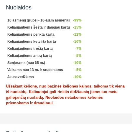
Nuolaidos
10 asmenų grupei - 10-ajam asmeniui
-99%
Keliaujantiems šeštą ir daugiau kartų
-15%
Keliaujantiems penktą kartą
-12%
Keliaujantiems ketvirtą kartą
-10%
Keliaujantiems trečią kartą
-7%
Keliaujantiems antrą kartą
-5%
Senjorams (nuo 65 m.)
-10%
Vaikams nuo 13 m. ir studentams
-5%
Jaunavedžiams
-10%
Užsakant kelionę, nuo bazinės kelionės kainos, taikoma tik viena
iš nuolaidų. Keliautojai gali rinktis didžiausią jiems tuo metu
galiojančią nuolaidą. Nuolaidos netaikomos kelionės
priemokoms ir draudimui.