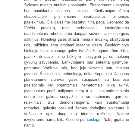
Šviesos miesto nutikimų paslaptis. Eksperimentų pagalba
bus paaiškintos optinės iliuzijos. Civilizacijos ištakų
ekspozicijoje prisiminsime svarbiausius žmonijos
pasiekimus. Čia galėsime pastatyti tiltą pagal Leonardo da
Vinčio projektą, tapti archeologais, kasinėjimams
naudojančiais robotus arba daugiau sužinoti apie energijos
šaltinius. Norintieji galės atrasti meną ir muziką, skaitydami
uolų raižinius arba grodami lazerine gitara. Besidomintys
biologija ir aplinkosauga galės tyrinėti žmogaus kūno dalis,
pasitikrinti savo fizinę būklę ir palyginti ją su laukinių
gyvūnų savybėmis. Lankytojams bus suteikta galimybė
perstatyti Varšuvą taip, kad joje visiems būtų malonu
gyventi. Šiuolaikinių technologijų dėka Koperniko Dangaus
planetariume žiūrovai galės susipažinti su kosmoso
paslaptimis bei organizmais nematomais plika akimi,
gyvenusiais prieš milijonus metų ir kt. Lankantis mokslo
centre bus galima susipažinti ir su stichiniais gamtos
reiškiniais. Bus demonstruojama, kaip susiformuoja
tornadas, galėsite pasijusti žemės drebėjimo epicentre ir
sužinosite apie daug kitų įdomių reiškinių. Vakare
išvykstame namų link. Kelionė per
Lenkiją.
Naktį grįžtame
namo.