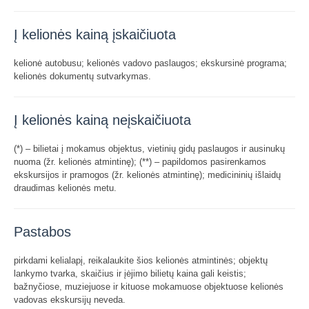
Į kelionės kainą įskaičiuota
kelionė autobusu; kelionės vadovo paslaugos; ekskursinė programa;
kelionės dokumentų sutvarkymas.
Į kelionės kainą neįskaičiuota
(*) – bilietai į mokamus objektus, vietinių gidų paslaugos ir ausinukų
nuoma (žr. kelionės atmintinę); (**) – papildomos pasirenkamos
ekskursijos ir pramogos (žr. kelionės atmintinę); medicininių išlaidų
draudimas kelionės metu.
Pastabos
pirkdami kelialapį, reikalaukite šios kelionės atmintinės; objektų
lankymo tvarka, skaičius ir įėjimo bilietų kaina gali keistis;
bažnyčiose, muziejuose ir kituose mokamuose objektuose kelionės
vadovas ekskursijų neveda.