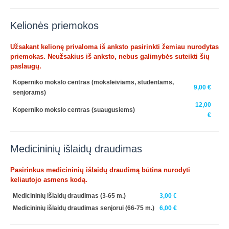
Kelionės priemokos
Užsakant kelionę privaloma iš anksto pasirinkti žemiau nurodytas
priemokas. Neužsakius iš anksto, nebus galimybės suteikti šių
paslaugų.
Koperniko mokslo centras (moksleiviams, studentams,
9,00 €
senjorams)
12,00
Koperniko mokslo centras (suaugusiems)
€
Medicininių išlaidų draudimas
Pasirinkus medicininių išlaidų draudimą būtina nurodyti
keliautojo asmens kodą.
Medicininių išlaidų draudimas (3-65 m.)
3,00 €
Medicininių išlaidų draudimas senjorui (66-75 m.)
6,00 €