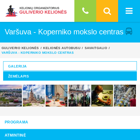
Varšuva - Koperniko mokslo centras
GULIVERIO KELIONĖS
KELIONĖS AUTOBUSU
SAVAITGALIO
VARŠUVA - KOPERNIKO MOKSLO CENTRAS
GALERIJA
ŽEMĖLAPIS
PROGRAMA
ATMINTINĖ