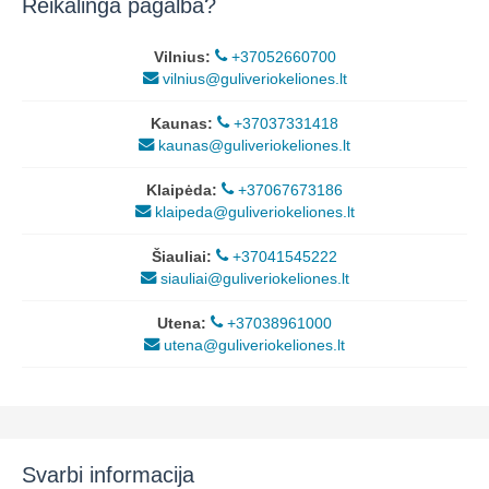
Reikalinga pagalba?
Vilnius:
+37052660700
vilnius@guliveriokeliones.lt
Kaunas:
+37037331418
kaunas@guliveriokeliones.lt
Klaipėda:
+37067673186
klaipeda@guliveriokeliones.lt
Šiauliai:
+37041545222
siauliai@guliveriokeliones.lt
Utena:
+37038961000
utena@guliveriokeliones.lt
Svarbi informacija