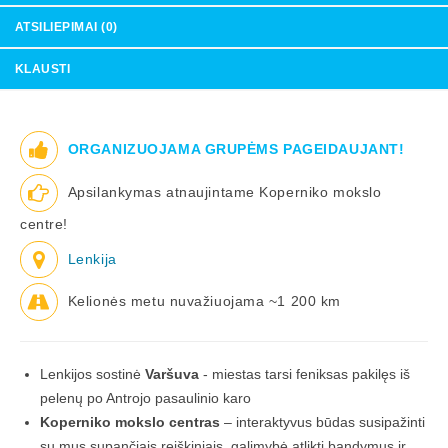
ATSILIEPIMAI (0)
KLAUSTI
ORGANIZUOJAMA GRUPĖMS PAGEIDAUJANT!
Apsilankymas atnaujintame Koperniko mokslo
centre!
Lenkija
Kelionės metu nuvažiuojama ~1 200 km
Lenkijos sostinė
Varšuva
- miestas tarsi feniksas pakilęs iš
pelenų po Antrojo pasaulinio karo
Koperniko mokslo centras
– interaktyvus būdas susipažinti
su mus supančiais reiškiniais, galimybė atlikti bandymus ir