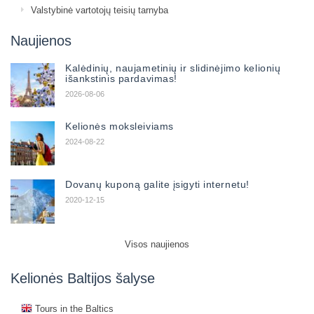
Valstybinė vartotojų teisių tarnyba
Naujienos
Kalėdinių, naujametinių ir slidinėjimo kelionių
išankstinis pardavimas!
2026-08-06
Kelionės moksleiviams
2024-08-22
Dovanų kuponą galite įsigyti internetu!
2020-12-15
Visos naujienos
Kelionės Baltijos šalyse
Tours in the Baltics