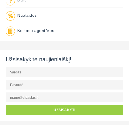
DUK
Nuolaidos
Kelionių agentūros
Užsisakykite naujienlaiškį!
UŽSISAKYTI