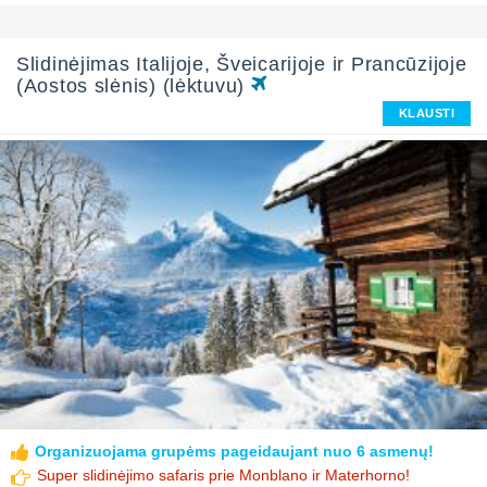
Slidinėjimas Italijoje, Šveicarijoje ir Prancūzijoje
(Aostos slėnis) (lėktuvu)
KLAUSTI
Organizuojama grupėms pageidaujant nuo 6 asmenų!
Super slidinėjimo safaris prie Monblano ir Materhorno!