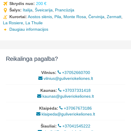
Skrydis nuo:
200 €
Šalys:
Italija
,
Šveicarija
,
Prancūzija
Kurortai:
Aostos slėnis
,
Pila
,
Monte Rosa
,
Červinija
,
Zermatt
,
La Rosiere
,
La Thuile
Daugiau informacijos
Reikalinga pagalba?
Vilnius:
+37052660700
vilnius@guliveriokeliones.lt
Kaunas:
+37037331418
kaunas@guliveriokeliones.lt
Klaipėda:
+37067673186
klaipeda@guliveriokeliones.lt
Šiauliai:
+37041545222