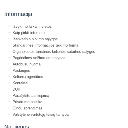
Informacija
Išvykimo laikai ir vietos
Kaip pirkti internetu
Išankstinio pirkimo sąlygos
Standartinės informacijos teikimo forma
Organizuotos turistinės kelionės sutarties sąlygos
Pagrindinės vežimo oru sąlygos
Autobusų nuoma
Paslaugos
Kelionių agentūros
Kontaktai
DUK
Parašykite atsiliepimą
Privatumo politika
Ginčų sprendimas
Valstybinė vartotojų teisių tarnyba
Naujienos