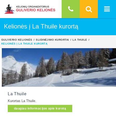
Kelionės į La Thuile kurortą
GULIVERIO KELIONĖS
SLIDINĖJIMO KURORTAI
LA THUILE
KELIONĖS Į LA THUILE KURORTĄ
La Thuile
Kurortas La Thuile.
daugiau informacijos apie kurotą