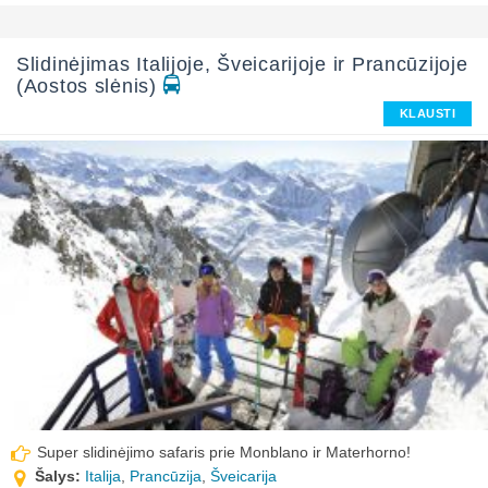
Slidinėjimas Italijoje, Šveicarijoje ir Prancūzijoje
(Aostos slėnis)
KLAUSTI
Super slidinėjimo safaris prie Monblano ir Materhorno!
Šalys:
Italija
,
Prancūzija
,
Šveicarija