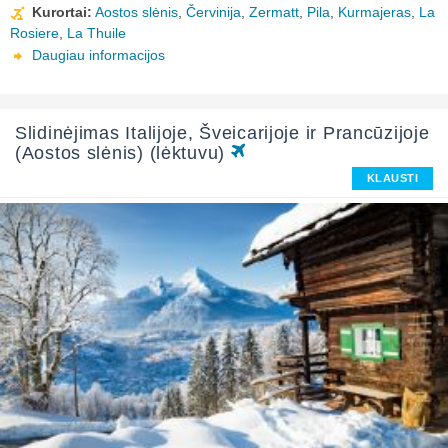
Kurortai:
Aostos slėnis
,
Červinija
,
Zermatt
,
Pila
,
Kurmajeras
,
La
Rosiere
,
La Thuile
Daugiau informacijos
Slidinėjimas Italijoje, Šveicarijoje ir Prancūzijoje
(Aostos slėnis) (lėktuvu)
KLAUSTI