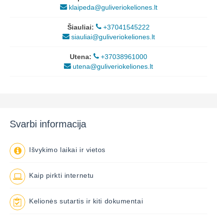
klaipeda@guliveriokeliones.lt
Šiauliai:
+37041545222
siauliai@guliveriokeliones.lt
Utena:
+37038961000
utena@guliveriokeliones.lt
Svarbi informacija
Išvykimo laikai ir vietos
Kaip pirkti internetu
Kelionės sutartis ir kiti dokumentai