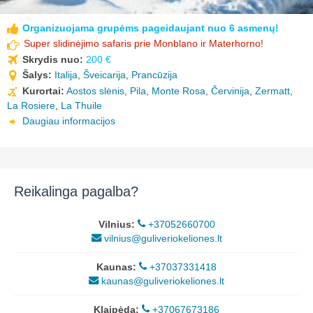
Organizuojama grupėms pageidaujant nuo 6 asmenų!
Super slidinėjimo safaris prie Monblano ir Materhorno!
Skrydis nuo:
200 €
Šalys:
Italija
,
Šveicarija
,
Prancūzija
Kurortai:
Aostos slėnis
,
Pila
,
Monte Rosa
,
Červinija
,
Zermatt
,
La Rosiere
,
La Thuile
Daugiau informacijos
Reikalinga pagalba?
Vilnius:
+37052660700
vilnius@guliveriokeliones.lt
Kaunas:
+37037331418
kaunas@guliveriokeliones.lt
Klaipėda:
+37067673186