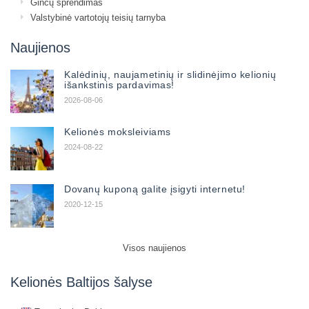
Ginčų sprendimas
Valstybinė vartotojų teisių tarnyba
Naujienos
Kalėdinių, naujametinių ir slidinėjimo kelionių
išankstinis pardavimas!
2026-08-06
Kelionės moksleiviams
2024-08-22
Dovanų kuponą galite įsigyti internetu!
2020-12-15
Visos naujienos
Kelionės Baltijos šalyse