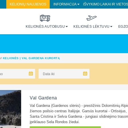
KELIONIŲ NAUJIENOS
INFORMACIJA
IŠVYKIMO LAIKAI IR VIETO
KELIONĖS AUTOBUSU
KELIONĖS LĖKTUVU
EGZO
KELIONĖS Į VAL GARDENA KURORTĄ
Val Gardena
Val Gardena (Gardenos slėnis) - prestižinis Dolomitinių Alpi
žiemos poilsio centras Italijoje. Garsūs kurortai - Ortisėjus,
Santa Cristina ir Selva Gardena - jungiasi slidinėjimo trasom
įpriklauso Sela Rondos žiedui.