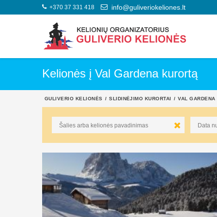
+370 37 331 418
info@guliveriokeliones.lt
Kelionės į Val Gardena kurortą
GULIVERIO KELIONĖS
SLIDINĖJIMO KURORTAI
VAL GARDENA