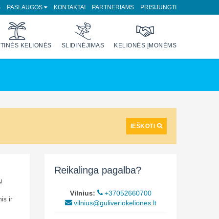
S
PASLAUGOS
KONTAKTAI
PARTNERIAMS
PRISIJUNGTI
TINĖS KELIONĖS
SLIDINĖJIMAS
KELIONĖS ĮMONĖMS
IEŠKOTI
Reikalinga pagalba?
ų
Vilnius:
+37052660700
is ir
vilnius@guliveriokeliones.lt