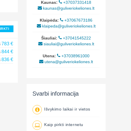
Kaunas:
+37037331418
kaunas@guliveriokeliones.lt
Klaipėda:
+37067673186
klaipeda@guliveriokeliones.lt
IRKTI
Šiauliai:
+37041545222
783 €
siauliai@guliveriokeliones.lt
€
844 €
€
Utena:
+37038961000
836 €
€
utena@guliveriokeliones.lt
Svarbi informacija
Išvykimo laikai ir vietos
Kaip pirkti internetu