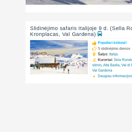
Slidinėjimo safaris Italijoje 9 d. (Sella 
Kronplacas, Val Gardena)
Populiari kelionė!
5 slidinėjimo dienos
Šalys:
Italija
Kurortai:
Sela Rond
slėnis
,
Alta Badia
,
Val di
Val Gardena
Daugiau informacijos