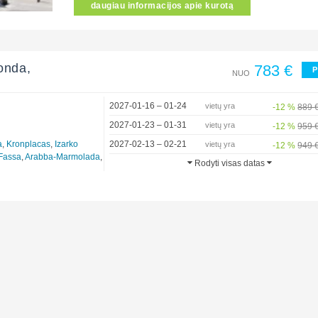
daugiau informacijos apie kurotą
Ronda,
783 €
P
NUO
2027-01-16 – 01-24
vietų yra
-12 %
889 
2027-01-23 – 01-31
vietų yra
-12 %
959 
a
,
Kronplacas
,
Izarko
2027-02-13 – 02-21
vietų yra
-12 %
949 
 Fassa
,
Arabba-Marmolada
,
Rodyti visas datas