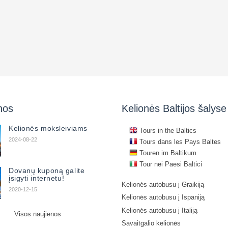
nos
Kelionės Baltijos šalyse
Kelionės moksleiviams
Tours in the Baltics
2024-08-22
Tours dans les Pays Baltes
Touren im Baltikum
Tour nei Paesi Baltici
Dovanų kuponą galite
įsigyti internetu!
Kelionės autobusu į Graikiją
2020-12-15
Kelionės autobusu į Ispaniją
Kelionės autobusu į Italiją
Visos naujienos
Savaitgalio kelionės