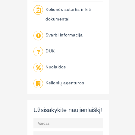
Kelionės sutartis ir kiti
dokumentai
Svarbi informacija
DUK
Nuolaidos
Kelionių agentūros
Užsisakykite naujienlaiškį!