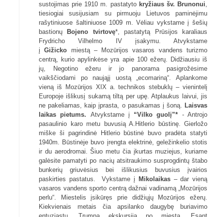
sustojimas prie 1910 m. pastatyto
kryžiaus šv. Brunonui
,
tiesiogiai susijusiam su pirmuoju Lietuvos paminėjimu
rašytiniuose šaltiniuose 1009 m. Vėliau vykstame į šešių
bastionų
Bojeno tvirtovę
*, pastatytą Prūsijos karaliaus
Frydricho Vilhelmo IV įsakymu. Atvykstame
į
Gižicko
miestą – Mozūrijos vasaros vandens turizmo
centrą, kurio apylinkėse yra apie 100 ežerų. Didžiausiu iš
jų, Negotino ežeru ir jo panorama pasigrožėsime
vaikščiodami po naująjį uostą „ecomariną“. Aplankome
vieną iš Mozūrijos XIX a. technikos stebuklų – vienintelį
Europoje išlikusį sukamą tiltą per upę. Atplaukus laivui, jis
ne pakeliamas, kaip įprasta, o pasukamas į šoną.
Laisvas
laikas pietums.
Atvykstame į
“Vilko guolį”*
- Antrojo
pasaulinio karo metu buvusią A.Hitlerio būstinę. Gierložo
miške ši pagrindinė Hitlerio būstinė buvo pradėta statyti
1940m. Būstinėje buvo įrengta elektrinė, geležinkelio stotis
ir du aerodromai. Šiuo metu čia įkurtas muziejus, kuriame
galėsite pamatyti po nacių atsitraukimo susprogdintų štabo
bunkerių griuvėsius bei išlikusius buvusius įvairios
paskirties pastatus. Vykstame į
Mikolaikas
– dar vieną
vasaros vandens sporto centrą dažnai vadinamą „Mozūrijos
perlu“. Miestelis įsikūręs prie didžiųjų Mozūrijos ežerų.
Kiekvienais metais čia apsilanko daugybę buriavimo
entuziastų. Trumpa ekskursija po miestą. Esant