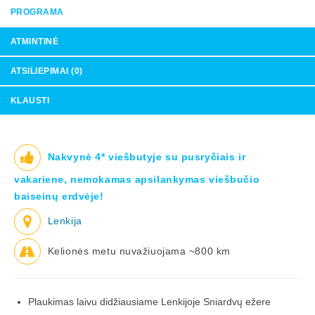
PROGRAMA
ATMINTINĖ
ATSILIEPIMAI (0)
KLAUSTI
Nakvynė 4* viešbutyje su pusryčiais ir
vakariene, nemokamas apsilankymas viešbučio
baiseinų erdvėje!
Lenkija
Kelionės metu nuvažiuojama ~800 km
Plaukimas laivu didžiausiame Lenkijoje Sniardvų ežere