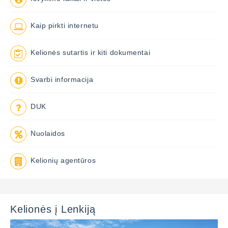
Kaip pirkti internetu
Kelionės sutartis ir kiti dokumentai
Svarbi informacija
DUK
Nuolaidos
Kelionių agentūros
Kelionės į Lenkiją