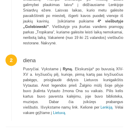
galimybei plaukimas laivu* į didžiausiame Lenkijoje
Sniardvų ežere. Laisvas laikas, kurio metu galėsite
pavaikštinėti po miestelį, išgerti kavos puodelį vienoje iš
jaukių kavinių. Įsikūriame puikiame
4* viešbutyje
„Golebiewski“
. Viešbutyje yra įkurtas vandens pramogų
parkas „Tropikana“, kuriame galėsite leisti laiką nemokamai,
neribotą laiką. Vakarienė (nuo 19 iki 21 valandos) viešbučio
restorane. Nakvynė.
2
diena
Pusryčiai. Vykstame į
Ryną.
Ekskursija* po buvusią XIV-
XV a. kryžiuočių pilį, kurioje, pirmą kartą pas kryžiuočius
pabėgęs, prisiglaudė didysis Lietuvos kunigaikštis
Vytautas. Anot legendos prieš Žalgirio mūšį šioje pilyje
buvo įkalinta Vytauto žmona Ona su vaikais. Pilis kelis
kartus buvo paversta kalėjimu, joje buvo biblioteka,
muziejus. Dabar čia įsikūręs prabangus
viešbutis. Išvykstame namų link. Kelionė per
Lenkiją.
Vėlai
vakare grįžtame į
Lietuvą.