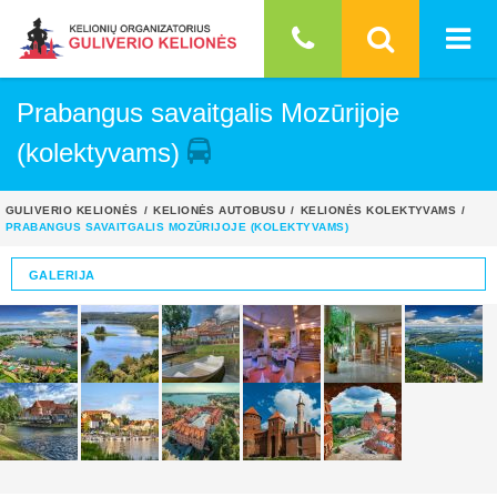
Prabangus savaitgalis Mozūrijoje
(kolektyvams)
GULIVERIO KELIONĖS
KELIONĖS AUTOBUSU
KELIONĖS KOLEKTYVAMS
PRABANGUS SAVAITGALIS MOZŪRIJOJE (KOLEKTYVAMS)
GALERIJA