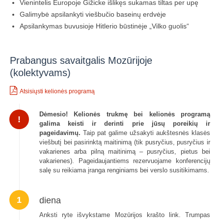
Vienintelis Europoje Gižicke išlikęs sukamas tiltas per upę
Galimybė apsilankyti viešbučio baseinų erdvėje
Apsilankymas buvusioje Hitlerio būstinėje „Vilko guolis“
Prabangus savaitgalis Mozūrijoje
(kolektyvams)
Atsisiųsti kelionės programą
Dėmesio!
Kelionės trukmę bei kelionės programą
!
galima keisti ir derinti prie jūsų poreikių ir
pageidavimų.
Taip pat galime užsakyti aukštesnės klasės
viešbutį bei pasirinktą maitinimą (tik pusryčius, pusryčius ir
vakarienes arba pilną maitinimą – pusryčius, pietus bei
vakarienes). Pageidaujantiems rezervuojame konferencijų
salę su reikiama įranga renginiams bei verslo susitikimams.
1
diena
Anksti ryte išvykstame Mozūrijos krašto link. Trumpas