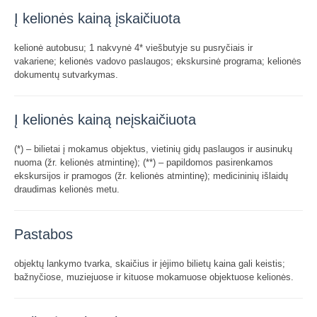
Į kelionės kainą įskaičiuota
kelionė autobusu; 1 nakvynė 4* viešbutyje su pusryčiais ir
vakariene; kelionės vadovo paslaugos; ekskursinė programa; kelionės
dokumentų sutvarkymas.
Į kelionės kainą neįskaičiuota
(*) – bilietai į mokamus objektus, vietinių gidų paslaugos ir ausinukų
nuoma (žr. kelionės atmintinę); (**) – papildomos pasirenkamos
ekskursijos ir pramogos (žr. kelionės atmintinę); medicininių išlaidų
draudimas kelionės metu.
Pastabos
objektų lankymo tvarka, skaičius ir įėjimo bilietų kaina gali keistis;
bažnyčiose, muziejuose ir kituose mokamuose objektuose kelionės.