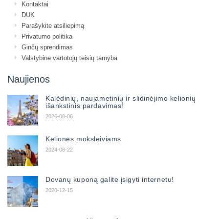
Kontaktai
DUK
Parašykite atsiliepimą
Privatumo politika
Ginčų sprendimas
Valstybinė vartotojų teisių tarnyba
Naujienos
Kalėdinių, naujametinių ir slidinėjimo kelionių
išankstinis pardavimas!
2026-08-06
Kelionės moksleiviams
2024-08-22
Dovanų kuponą galite įsigyti internetu!
2020-12-15