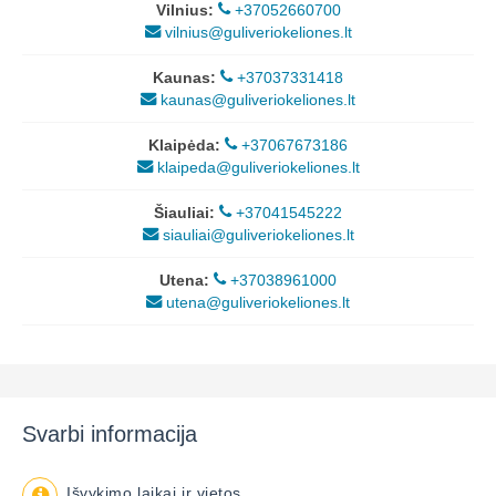
Vilnius:
+37052660700
vilnius@guliveriokeliones.lt
Kaunas:
+37037331418
kaunas@guliveriokeliones.lt
Klaipėda:
+37067673186
klaipeda@guliveriokeliones.lt
Šiauliai:
+37041545222
siauliai@guliveriokeliones.lt
Utena:
+37038961000
utena@guliveriokeliones.lt
Svarbi informacija
Išvykimo laikai ir vietos