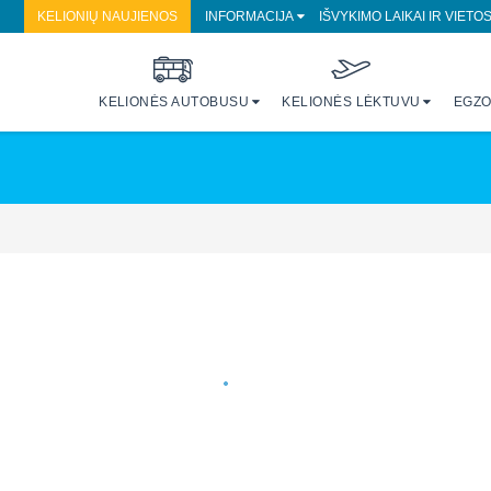
KELIONIŲ NAUJIENOS
INFORMACIJA
IŠVYKIMO LAIKAI IR VIETO
KELIONĖS AUTOBUSU
KELIONĖS LĖKTUVU
EGZO