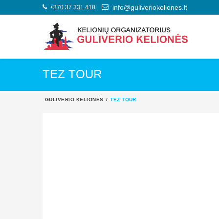
+370 37 331 418
info@guliveriokeliones.lt
TEZ TOUR
GULIVERIO KELIONĖS
TEZ TOUR