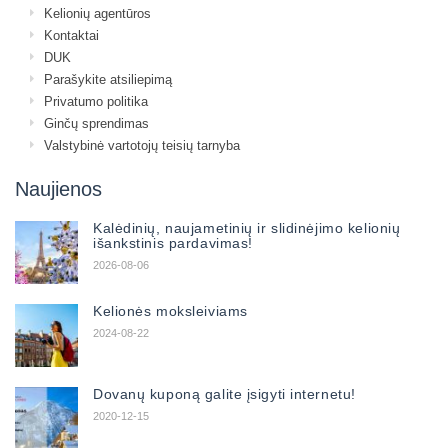
Kelionių agentūros
Kontaktai
DUK
Parašykite atsiliepimą
Privatumo politika
Ginčų sprendimas
Valstybinė vartotojų teisių tarnyba
Naujienos
Kalėdinių, naujametinių ir slidinėjimo kelionių
išankstinis pardavimas!
2026-08-06
Kelionės moksleiviams
2024-08-22
Dovanų kuponą galite įsigyti internetu!
2020-12-15