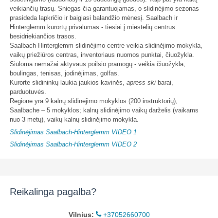
veikiančių trasų. Sniegas čia garantuojamas, o slidinėjimo sezonas
prasideda lapkričio ir baigiasi balandžio mėnesį. Saalbach ir
Hinterglemm kurortų privalumas - tiesiai į miestelių centrus
besidriekiančios trasos.
Saalbach-Hinterglemm slidinėjimo centre veikia slidinėjimo mokykla,
vaikų priežiūros centras, inventoriaus nuomos punktai, čiuožykla.
Siūloma nemažai aktyvaus poilsio pramogų - veikia čiuožykla,
boulingas, tenisas, jodinėjimas, golfas.
Kurorte slidininkų laukia jaukios kavinės,
apress ski
barai,
parduotuvės.
Regione yra 9 kalnų slidinėjimo mokyklos (200 instruktorių),
Saalbache – 5 mokyklos; kalnų slidinėjimo vaikų darželis (vaikams
nuo 3 metų), vaikų kalnų slidinėjimo mokykla.
Slidinėjimas Saalbach-Hinterglemm VIDEO 1
Slidinėjimas Saalbach-Hinterglemm VIDEO 2
Reikalinga pagalba?
Vilnius:
+37052660700