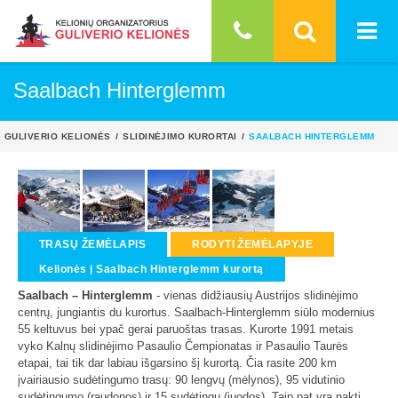
Saalbach Hinterglemm
GULIVERIO KELIONĖS
SLIDINĖJIMO KURORTAI
SAALBACH HINTERGLEMM
TRASŲ ŽEMĖLAPIS
RODYTI ŽEMĖLAPYJE
Kelionės į Saalbach Hinterglemm kurortą
Saalbach – Hinterglemm
- vienas didžiausių Austrijos slidinėjimo
centrų, jungiantis du kurortus. Saalbach-Hinterglemm siūlo modernius
55 keltuvus bei ypač gerai paruoštas trasas. Kurorte 1991 metais
vyko Kalnų slidinėjimo Pasaulio Čempionatas ir Pasaulio Taurės
etapai, tai tik dar labiau išgarsino šį kurortą. Čia rasite 200 km
įvairiausio sudėtingumo trasų: 90 lengvų (mėlynos), 95 vidutinio
sudėtingumo (raudonos) ir 15 sudėtingų (juodos). Taip pat yra naktį