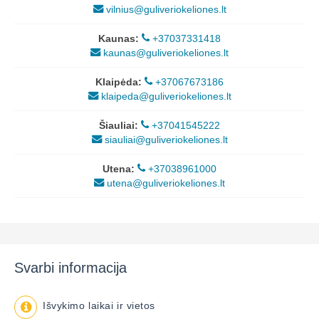
vilnius@guliveriokeliones.lt
Kaunas:
+37037331418
kaunas@guliveriokeliones.lt
Klaipėda:
+37067673186
klaipeda@guliveriokeliones.lt
Šiauliai:
+37041545222
siauliai@guliveriokeliones.lt
Utena:
+37038961000
utena@guliveriokeliones.lt
Svarbi informacija
Išvykimo laikai ir vietos