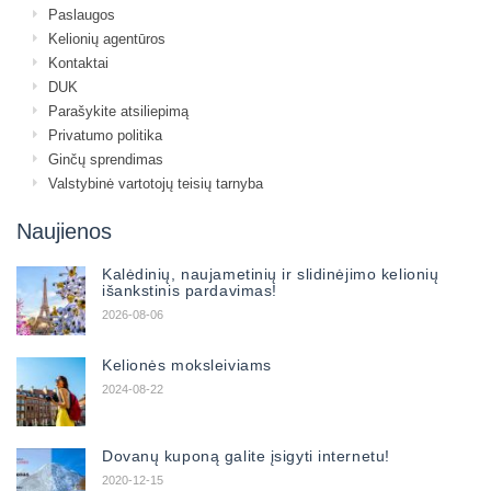
Paslaugos
Kelionių agentūros
Kontaktai
DUK
Parašykite atsiliepimą
Privatumo politika
Ginčų sprendimas
Valstybinė vartotojų teisių tarnyba
Naujienos
Kalėdinių, naujametinių ir slidinėjimo kelionių
išankstinis pardavimas!
2026-08-06
Kelionės moksleiviams
2024-08-22
Dovanų kuponą galite įsigyti internetu!
2020-12-15