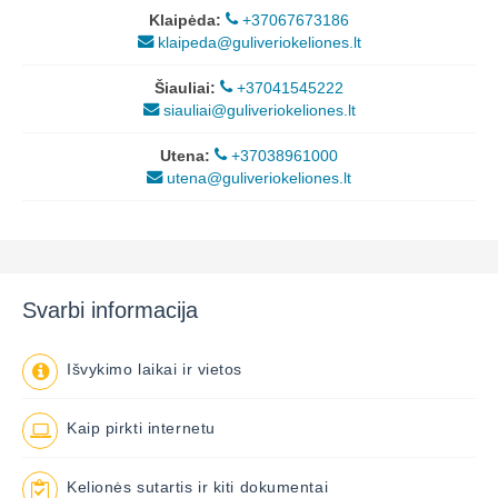
Klaipėda:
+37067673186
klaipeda@guliveriokeliones.lt
Šiauliai:
+37041545222
siauliai@guliveriokeliones.lt
Utena:
+37038961000
utena@guliveriokeliones.lt
Svarbi informacija
Išvykimo laikai ir vietos
Kaip pirkti internetu
Kelionės sutartis ir kiti dokumentai