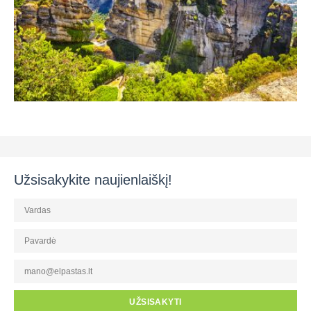
Užsisakykite naujienlaiškį!
UŽSISAKYTI