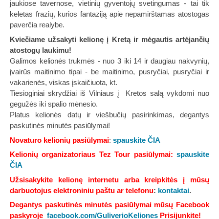
jaukiose tavernose, vietinių gyventojų svetingumas - tai tik
keletas frazių, kurios fantaziją apie nepamirštamas atostogas
paverčia realybe.
Kviečiame užsakyti kelionę į Kretą ir mėgautis artėjančių
atostogų laukimu!
Galimos kelionės trukmės - nuo 3 iki 14 ir daugiau nakvynių,
įvairūs maitinimo tipai - be maitinimo, pusryčiai, pusryčiai ir
vakarienės, viskas įskaičiuota, kt.
Tiesioginiai skrydžiai iš Vilniaus į Kretos salą vykdomi nuo
gegužės iki spalio mėnesio.
Platus kelionės datų ir viešbučių pasirinkimas, degantys
paskutinės minutės pasiūlymai!
Novaturo kelionių pasiūlymai
:
spauskite ČIA
Kelionių organizatoriaus Tez Tour pasiūlymai:
spauskite
ČIA
Užsisakykite kelionę internetu arba kreipkitės į mūsų
darbuotojus elektroniniu paštu ar telefonu
:
kontaktai
.
Degantys paskutinės minutės pasiūlymai mūsų Facebook
paskyroje
facebook.com/GuliverioKeliones
Prisijunkite!