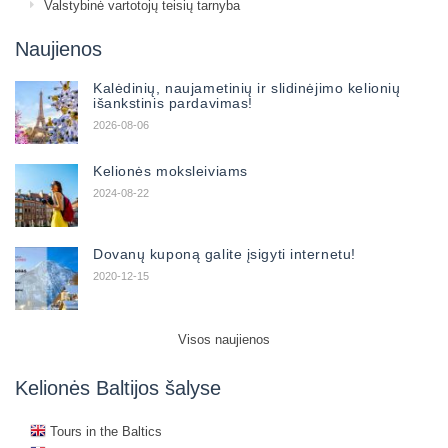
Valstybinė vartotojų teisių tarnyba
Naujienos
Kalėdinių, naujametinių ir slidinėjimo kelionių
išankstinis pardavimas!
2026-08-06
Kelionės moksleiviams
2024-08-22
Dovanų kuponą galite įsigyti internetu!
2020-12-15
Visos naujienos
Kelionės Baltijos šalyse
Tours in the Baltics