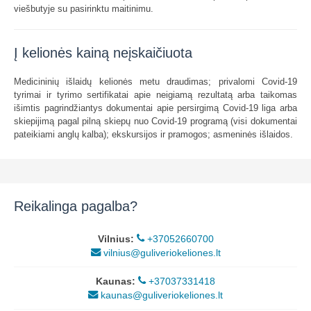
viešbutyje su pasirinktu maitinimu.
Į kelionės kainą neįskaičiuota
Medicininių išlaidų kelionės metu draudimas; privalomi Covid-19
tyrimai ir tyrimo sertifikatai apie neigiamą rezultatą arba taikomas
išimtis pagrindžiantys dokumentai apie persirgimą Covid-19 liga arba
skiepijimą pagal pilną skiepų nuo Covid-19 programą (visi dokumentai
pateikiami anglų kalba); ekskursijos ir pramogos; asmeninės išlaidos.
Reikalinga pagalba?
Vilnius:
+37052660700
vilnius@guliveriokeliones.lt
Kaunas:
+37037331418
kaunas@guliveriokeliones.lt