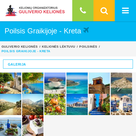
Poilsis Graikijoje - Kreta
GULIVERIO KELIONĖS
KELIONĖS LĖKTUVU
POILSINĖS
POILSIS GRAIKIJOJE - KRETA
GALERIJA