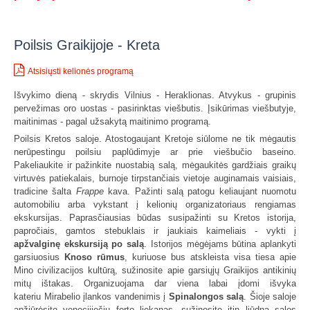
Poilsis Graikijoje - Kreta
Atsisiųsti kelionės programą
Išvykimo dieną - skrydis Vilnius - Heraklionas. Atvykus - grupinis
pervežimas oro uostas - pasirinktas viešbutis. Įsikūrimas viešbutyje,
maitinimas - pagal užsakytą maitinimo programą.
Poilsis Kretos saloje. Atostogaujant Kretoje siūlome ne tik mėgautis
nerūpestingu poilsiu paplūdimyje ar prie viešbučio baseino.
Pakeliaukite ir pažinkite nuostabią salą, mėgaukitės gardžiais graikų
virtuvės patiekalais, burnoje tirpstančiais vietoje auginamais vaisiais,
tradicine šalta
Frappe
kava. Pažinti salą patogu keliaujant nuomotu
automobiliu arba vykstant į kelionių organizatoriaus rengiamas
ekskursijas. Paprasčiausias būdas susipažinti su Kretos istorija,
papročiais, gamtos stebuklais ir jaukiais kaimeliais - vykti į
apžvalginę ekskursiją po salą
. Istorijos mėgėjams būtina aplankyti
garsiuosius
Knoso rūmus
, kuriuose bus atskleista visa tiesa apie
Mino civilizacijos kultūrą, sužinosite apie garsiųjų Graikijos antikinių
mitų ištakas. Organizuojama dar viena labai įdomi išvyka
kateriu Mirabelio įlankos vandenimis į
Spinalongos salą
. Šioje saloje
apžiūrėsite venecijiečių forto liekanas, sužinosite itin liūdną salos