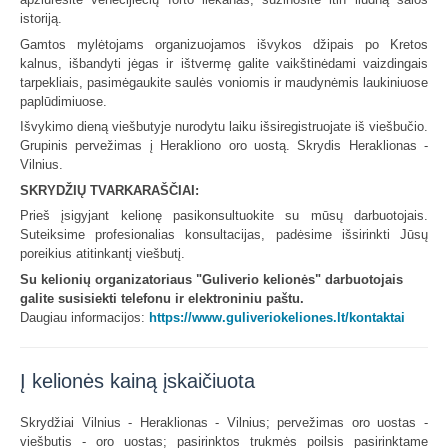
istoriją.
Gamtos mylėtojams organizuojamos išvykos džipais po Kretos
kalnus, išbandyti jėgas ir ištvermę galite vaikštinėdami vaizdingais
tarpekliais, pasimėgaukite saulės voniomis ir maudynėmis laukiniuose
paplūdimiuose.
Išvykimo dieną viešbutyje nurodytu laiku išsiregistruojate iš viešbučio.
Grupinis pervežimas į Herakliono oro uostą. Skrydis Heraklionas -
Vilnius.
SKRYDŽIŲ TVARKARAŠČIAI:
Prieš įsigyjant kelionę pasikonsultuokite su mūsų darbuotojais.
Suteiksime profesionalias konsultacijas, padėsime išsirinkti Jūsų
poreikius atitinkantį viešbutį.
Su kelionių organizatoriaus "Guliverio kelionės" darbuotojais
galite susisiekti telefonu ir elektroniniu paštu.
Daugiau informacijos:
https://www.guliveriokeliones.lt/kontaktai
Į kelionės kainą įskaičiuota
Skrydžiai Vilnius - Heraklionas - Vilnius; pervežimas oro uostas -
viešbutis - oro uostas; pasirinktos trukmės poilsis pasirinktame