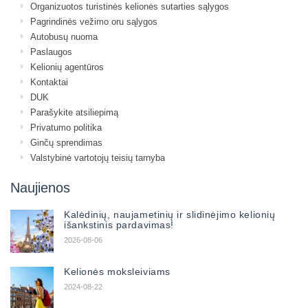
Organizuotos turistinės kelionės sutarties sąlygos
Pagrindinės vežimo oru sąlygos
Autobusų nuoma
Paslaugos
Kelionių agentūros
Kontaktai
DUK
Parašykite atsiliepimą
Privatumo politika
Ginčų sprendimas
Valstybinė vartotojų teisių tarnyba
Naujienos
Kalėdinių, naujametinių ir slidinėjimo kelionių
išankstinis pardavimas!
2026-08-06
Kelionės moksleiviams
2024-08-22