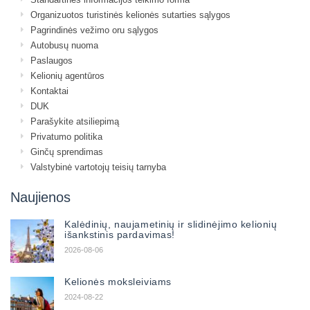
Organizuotos turistinės kelionės sutarties sąlygos
Pagrindinės vežimo oru sąlygos
Autobusų nuoma
Paslaugos
Kelionių agentūros
Kontaktai
DUK
Parašykite atsiliepimą
Privatumo politika
Ginčų sprendimas
Valstybinė vartotojų teisių tarnyba
Naujienos
Kalėdinių, naujametinių ir slidinėjimo kelionių
išankstinis pardavimas!
2026-08-06
Kelionės moksleiviams
2024-08-22