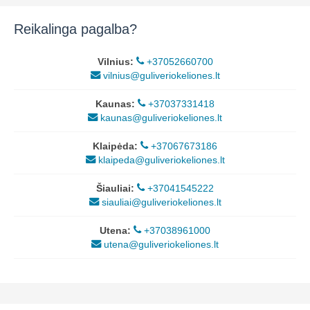
Reikalinga pagalba?
Vilnius:
+37052660700
vilnius@guliveriokeliones.lt
Kaunas:
+37037331418
kaunas@guliveriokeliones.lt
Klaipėda:
+37067673186
klaipeda@guliveriokeliones.lt
Šiauliai:
+37041545222
siauliai@guliveriokeliones.lt
Utena:
+37038961000
utena@guliveriokeliones.lt